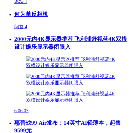
论坛
1
何为单反相机
问答
4
2000元内4K显示器推荐 飞利浦舒视蓝4K双模
设计娱乐显示器闭眼入
6
06.03
惠普战99 Air发布：14英寸AI轻薄本，起售
9599元