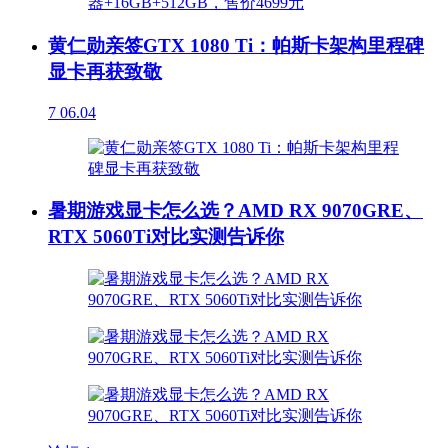
黄仁勋亲签GTX 1080 Ti：帕斯卡架构里程碑
显卡再获致敬
7
06.04
暑期游戏显卡怎么选？AMD RX 9070GRE、
RTX 5060Ti对比实测告诉你