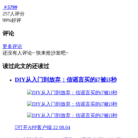
￥
5799
257人评分
99%好评
评论
更多评论
还没有人评论~
快来
抢沙发
吧~
读过此文的还读过
DIY从入门到放弃：信谣言买的i7被i3秒

打开APP客户端
22
08.04