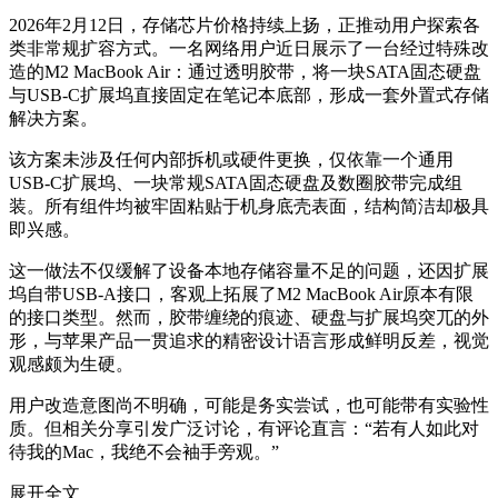
2026年2月12日，存储芯片价格持续上扬，正推动用户探索各
类非常规扩容方式。一名网络用户近日展示了一台经过特殊改
造的M2 MacBook Air：通过透明胶带，将一块SATA固态硬盘
与USB-C扩展坞直接固定在笔记本底部，形成一套外置式存储
解决方案。
该方案未涉及任何内部拆机或硬件更换，仅依靠一个通用
USB-C扩展坞、一块常规SATA固态硬盘及数圈胶带完成组
装。所有组件均被牢固粘贴于机身底壳表面，结构简洁却极具
即兴感。
这一做法不仅缓解了设备本地存储容量不足的问题，还因扩展
坞自带USB-A接口，客观上拓展了M2 MacBook Air原本有限
的接口类型。然而，胶带缠绕的痕迹、硬盘与扩展坞突兀的外
形，与苹果产品一贯追求的精密设计语言形成鲜明反差，视觉
观感颇为生硬。
用户改造意图尚不明确，可能是务实尝试，也可能带有实验性
质。但相关分享引发广泛讨论，有评论直言：“若有人如此对
待我的Mac，我绝不会袖手旁观。”
展开全文