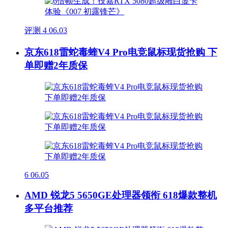
评测
4
06.03
京东618雷蛇毒蝰V4 Pro电竞鼠标现货抢购 下
单即赠2年质保
6
06.05
AMD 锐龙5 5650GE处理器领衔 618爆款整机
多平台推荐