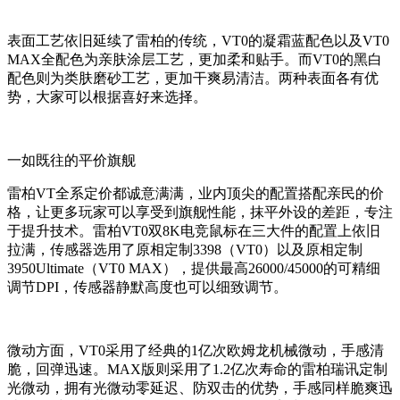
表面工艺依旧延续了雷柏的传统，VT0的凝霜蓝配色以及VT0
MAX全配色为亲肤涂层工艺，更加柔和贴手。而VT0的黑白
配色则为类肤磨砂工艺，更加干爽易清洁。两种表面各有优
势，大家可以根据喜好来选择。
一如既往的平价旗舰
雷柏VT全系定价都诚意满满，业内顶尖的配置搭配亲民的价
格，让更多玩家可以享受到旗舰性能，抹平外设的差距，专注
于提升技术。雷柏VT0双8K电竞鼠标在三大件的配置上依旧
拉满，传感器选用了原相定制3398（VT0）以及原相定制
3950Ultimate（VT0 MAX），提供最高26000/45000的可精细
调节DPI，传感器静默高度也可以细致调节。
微动方面，VT0采用了经典的1亿次欧姆龙机械微动，手感清
脆，回弹迅速。MAX版则采用了1.2亿次寿命的雷柏瑞讯定制
光微动，拥有光微动零延迟、防双击的优势，手感同样脆爽迅