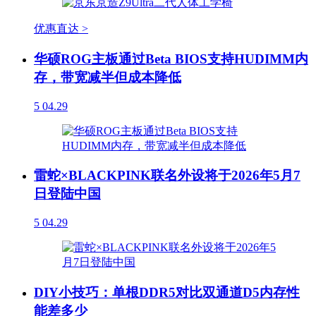
优惠直达 >
华硕ROG主板通过Beta BIOS支持HUDIMM内
存，带宽减半但成本降低
5
04.29
雷蛇×BLACKPINK联名外设将于2026年5月7
日登陆中国
5
04.29
DIY小技巧：单根DDR5对比双通道D5内存性
能差多少