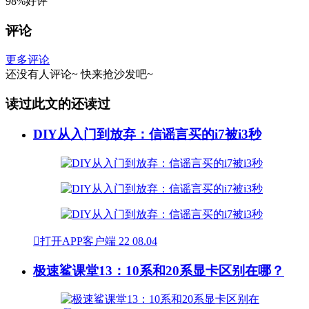
98%好评
评论
更多评论
还没有人评论~
快来
抢沙发
吧~
读过此文的还读过
DIY从入门到放弃：信谣言买的i7被i3秒

打开APP客户端
22
08.04
极速鲨课堂13：10系和20系显卡区别在哪？