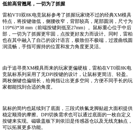
低前高背翘尾，一切为了抓握
雷柏VT0双8K电竞鼠标参考了抓握玩家绕不过的经典XM模具
特点，将按键做低，侧腰收窄，背部较高，尾部圆润，尺寸为
119*63*38 mm（前端按键则低至27mm）。鼠标重心位于中后
部，一切为了抓握更牢固，点按更好发力而设计。同时，雷柏
也在其中融入了自己的设计语言，极致但不极端，过渡曲线圆
润流畅，手指可握持的位置和发力角度更灵活。
由于追寻类XM模具而来的玩家更偏硬核，雷柏在VT0双8K电
竞鼠标系列采用了无DPI按键的设计，让鼠标更简洁、轻盈。
两枚侧键也偏细长，给拇指让出更多空间，方便不同手长的玩
家都能找到合适的角度。
鼠标的简约也延续到了底面，三段式铁氟龙脚贴超大面积提供
稳定顺滑的摩擦。DPI切换需求也可以通过底面的一枚自定义
按键来实现。磁吸盖板下则依旧是传感器仓以及无线充触点，
可以拓展更多功能。