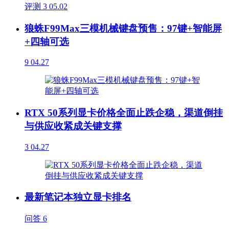
评测
3
05.02
狼蛛F99Max三模机械键盘预售：97键+智能屏
+四轴可选
9
04.27
RTX 50系列显卡价格全面止跌企稳，渠道倒挂
与供应收紧成关键支撑
3
04.27
最新笔记本独立显卡排名
问答
6