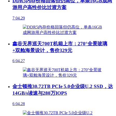
DDR5内存价格回落但仍高位，单条16GB成网
游用户高性价比过渡方案
7
04.29
鑫谷无界巡天700T机箱上市：270°全景玻璃
+双舱海景设计，售价329元
6
04.27
金士顿推30.72TB PCIe 5.0企业级U.2 SSD，达
14GB/s读速与280万IOPS
6
04.28