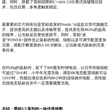
捷。同时，搭载了雷柏招牌的C+click 2.0分离式按键预压技
术，抗压抗掰，多角度触发稳定。
最重要的芯片则依旧是雷柏首发的Nordic 54这款次世代旗舰芯
片，提供更高的主频以及传输带宽，提供原生双8KHz的超高
回报率，让光标反应更快更跟手。同时，雷柏“炎
龙”POWER+固件也让鼠标的性能、续航以及可调节配置更加
完善，搭配不断更新的A HUB驱动，让玩家成为鼠标的完美
掌控者。
在约49g的鼠标内，装下了800毫安时锂电池，让日常性能续航
可超过750小时，小半年无需充电，调至8K电竞配置续航可达
120小时，性能拉满后也有约80小时的连续操作续航，高性能
无线电竞鼠标也并不一定需要频繁充电。
总结：雷柏VT系列的一块优质拼图