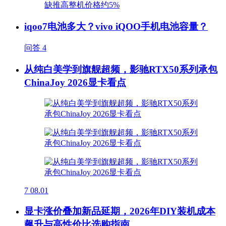
iqoo7电池多大？vivo iQOO手机电池容量？
问答
4
从纯白美学到旗舰超频，影驰RTX50系列承包
ChinaJoy 2026显卡看点
7
08.01
显卡涨价叠加新品延期，2026年DIY装机成本
飙升与高性价比选购指南