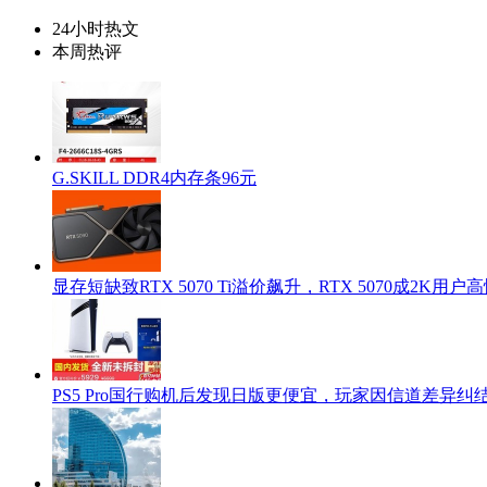
24小时热文
本周热评
G.SKILL DDR4内存条96元
显存短缺致RTX 5070 Ti溢价飙升，RTX 5070成2K用
PS5 Pro国行购机后发现日版更便宜，玩家因信道差异纠