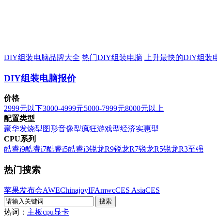
DIY组装电脑品牌大全
热门DIY组装电脑
上升最快的DIY组装
DIY组装电脑报价
价格
2999元以下
3000-4999元
5000-7999元
8000元以上
配置类型
豪华发烧型
图形音像型
疯狂游戏型
经济实惠型
CPU系列
酷睿i9
酷睿i7
酷睿i5
酷睿i3
锐龙R9
锐龙R7
锐龙R5
锐龙R3
至强
热门搜索
苹果发布会
AWE
Chinajoy
IFA
mwc
CES Asia
CES
热词：
主板
cpu
显卡