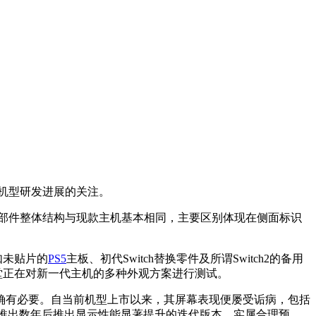
新机型研发进展的关注。
看，该部件整体结构与现款主机基本相同，主要区别体现在侧面标识
如未贴片的
PS5
主板、初代Switch替换零件及所谓Switch2的备用
堂正在对新一代主机的多种外观方案进行测试。
而言确有必要。自当前机型上市以来，其屏幕表现便屡受诟病，包括
推出数年后推出显示性能显著提升的迭代版本，实属合理预