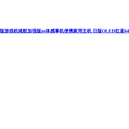
D日版/港版游戏机续航加强版ns体感掌机便携家用主机 日版OLED红蓝