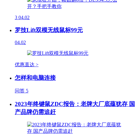
3
04.02
罗技Lift双模无线鼠标99元
04.02
优惠直达 >
怎样和电脑连接
问答
5
2023年终键鼠ZDC报告：老牌大厂底蕴犹存 国
产品牌仍需追赶