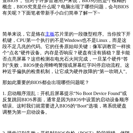
查BIOS”。但对于许多普通用户来说，BIOS仍然是个模糊的
概念，BIOS究竟是什么呢？电脑出现了哪些问题，会与BIOS
有关呢？下面笔者带新手小白们简单了解一下~
简单来说，它是烙在
主板
芯片里的一段微型程序。当你按下开
机键，CPU第一个执行的不是Windows也不是Linux，而是这
段不足几兆的代码。它的任务原始却关键：像军训教官一样挨
个“点名”硬件设备。内存是否响应？硬盘有没有插稳？显卡能
否点亮屏幕？这些检测在电光石火间完成，一旦某个硬件“答
到”失败，BIOS便会用蜂鸣警报或屏幕红字叫停启动流程。这
种近乎偏执的检查机制，让它成为硬件故障的“第一吹哨人”。
那如此重要的BIOS都会出现哪些问题呢？
1. 启动顺序混乱：开机后屏幕提示“No Boot Device Found”或
反复跳回BIOS界面，通常是因为BIOS中设置的启动设备顺序
错误。这时我们就需要进入BIOS的“Boot”选项，将系统硬盘
调整为第一启动设备。