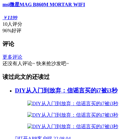
msi微星MAG B860M MORTAR WIFI
￥
1199
10人评分
96%好评
评论
更多评论
还没有人评论~
快来
抢沙发
吧~
读过此文的还读过
DIY从入门到放弃：信谣言买的i7被i3秒

打开APP客户端
22
08.04