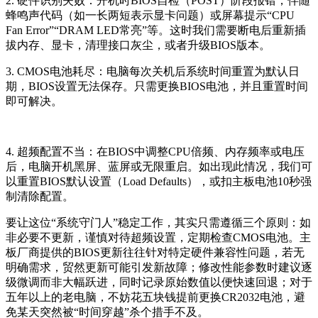
2. 硬件识别失败：开机时BIOS自检（POST）阶段报错，伴随
蜂鸣声代码（如一长两短表示显卡问题）或屏幕提示“CPU
Fan Error”“DRAM LED常亮”等。这时我们需要断电后重新插
拔内存、显卡，清理接口灰尘，或者升级BIOS版本。
3. CMOS电池耗尽：电脑每次关机后系统时间重置为默认日
期，BIOS设置无法保存。只需更换BIOS电池，并且重置时间
即可解决。
4. 超频配置不当：在BIOS中调整CPU倍频、内存频率或电压
后，电脑开机黑屏、蓝屏或无限重启。如出现此情况，我们可
以重置BIOS默认设置（Load Defaults），或扣主板电池10秒强
制清除配置。
要让这位“系统守门人”稳定工作，其实只需遵循三个原则：如
非必要不更新，谨慎对待超频设置，定期检查CMOS电池。主
板厂商提供的BIOS更新往往针对特定硬件兼容性问题，若无
明确需求，贸然更新可能引发新故障；修改性能参数时建议逐
级微调而非大幅跃进，同时记录原始数值以便快速回退；对于
五年以上的老电脑，不妨花五块钱提前更换CR2032电池，避
免某天突然被“时间穿越”杀个措手不及。