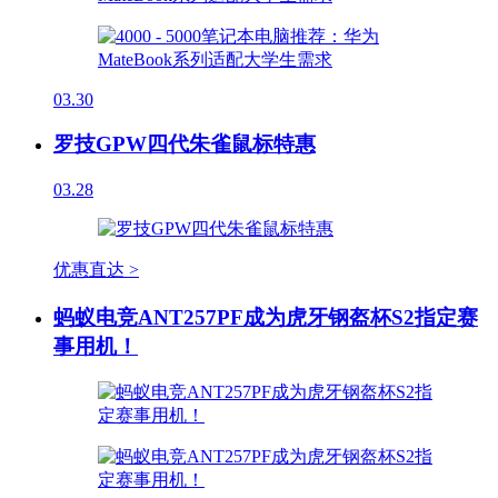
03.30
罗技GPW四代朱雀鼠标特惠
03.28
优惠直达 >
蚂蚁电竞ANT257PF成为虎牙钢盔杯S2指定赛
事用机！