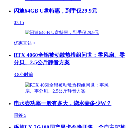
闪迪64GB U盘特惠，到手仅29.9元
07.15
优惠直达 >
RTX 4060全铝被动散热模组问世：零风扇、零
分贝、2.5公斤静音方案
3
8小时前
电水壶功率一般有多大，烧水壶多少W？
问答
5
砺算LX 7G100国产显卡今晚开售，全自主架构