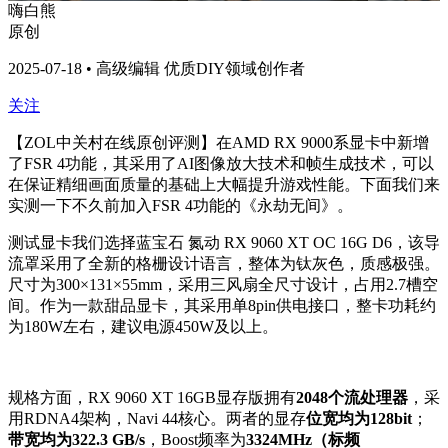
嗨白熊
原创
2025-07-18 • 高级编辑 优质DIY领域创作者
关注
【ZOL中关村在线原创评测】在AMD RX 9000系显卡中新增
了FSR 4功能，其采用了AI图像放大技术和帧生成技术，可以
在保证精细画面质量的基础上大幅提升游戏性能。下面我们来
实测一下不久前加入FSR 4功能的《永劫无间》。
测试显卡我们选择蓝宝石 氮动 RX 9060 XT OC 16G D6，该导
流罩采用了全新的格栅设计语言，整体为钛灰色，质感极强。
尺寸为300×131×55mm，采用三风扇全尺寸设计，占用2.7槽空
间。作为一款甜品显卡，其采用单8pin供电接口，整卡功耗约
为180W左右，建议电源450W及以上。
规格方面，RX 9060 XT 16GB显存版拥有
2048个流处理器
，采
用RDNA4架构，Navi 44核心。两者的显存
位宽均为128bit
；
带宽均为322.3 GB/s
，
Boost频率为
3324MHz（标频