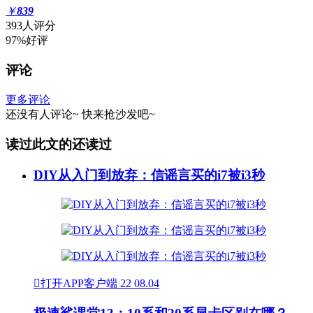
￥
839
393人评分
97%好评
评论
更多评论
还没有人评论~
快来
抢沙发
吧~
读过此文的还读过
DIY从入门到放弃：信谣言买的i7被i3秒

打开APP客户端
22
08.04