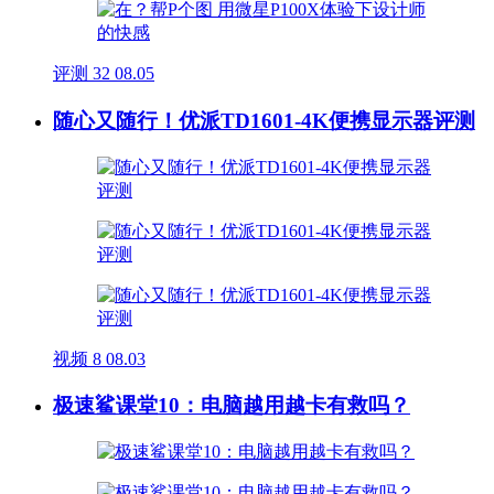
评测
32
08.05
随心又随行！优派TD1601-4K便携显示器评测
视频
8
08.03
极速鲨课堂10：电脑越用越卡有救吗？