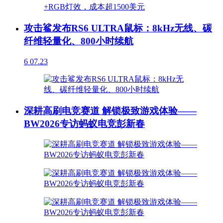
攻击鲨发布RS6 ULTRA鼠标：8kHz无线、碳
纤维轻量化、800小时续航
6
07.23
深耕高刷电竞赛道 解锁极致游戏体验——
BW2026专访蚂蚁电竞彭新春