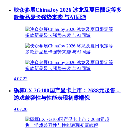
映众参展ChinaJoy 2026 冰龙及夏日限定等多
款新品显卡强势来袭 与AI同游
4
07.22
砺算LX 7G100国产显卡上市：2688元起售，
游戏兼容性与性能表现初露端倪
9
07.20