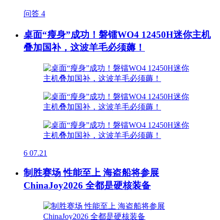
问答
4
桌面“瘦身”成功！磐镭WO4 12450H迷你主机
叠加国补，这波羊毛必须薅！
6
07.21
制胜赛场 性能至上 海盗船将参展
ChinaJoy2026 全都是硬核装备