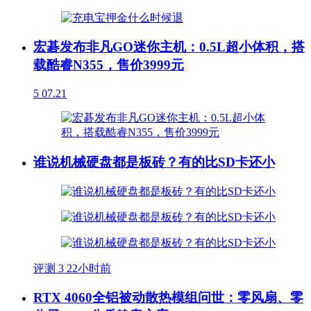
宏碁发布非凡GO迷你主机：0.5L超小体积，搭
载酷睿N355，售价3999元
5
07.21
谁说机械硬盘都是板砖？有的比SD卡还小
评测
3
22小时前
RTX 4060全铝被动散热模组问世：零风扇、零