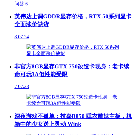
问答
6
英伟达上调GDDR显存价格，RTX 50系列显卡
全面涨价缺货
8
07.24
非官方8GB显存GTX 750改造卡现身：老卡续
命可玩3A但性能受限
7
07.23
深夜游戏不孤单：技嘉B850 睡衣雕妹主板，机
箱中的少女送上灵动 Wink