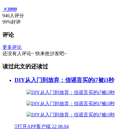
￥
3999
946人评分
99%好评
评论
更多评论
还没有人评论~
快来
抢沙发
吧~
读过此文的还读过
DIY从入门到放弃：信谣言买的i7被i3秒

打开APP客户端
22
08.04