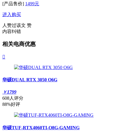
[产品售价]
1499元
进入购买
人赞过该文
赞
内容纠错
相关电商优惠

华硕DUAL RTX 3050 O6G
￥
1799
608人评分
88%好评
华硕TUF-RTX4060TI-O8G-GAMING