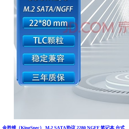
金胜维（KingSpec） M.2 SATA协议 2280 NGFF 笔记本 台式