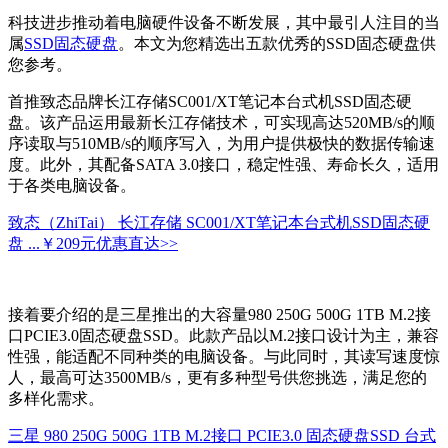
科技进步推动着电脑硬件设备不断发展，其中最引人注目的当
属
SSD
固态硬盘
。本文为您精选出五款优秀的SSD固态硬盘供
您参考。
首推致态品牌长江存储SC001/XT笔记本台式机SSD固态硬
盘。该产品运用最新长江存储技术，可实现高达520MB/s的顺
序读取与510MB/s的顺序写入，为用户提供极快的数据传输速
度。此外，其配备SATA 3.0接口，稳定性强、寿命长久，适用
于各类电脑设备。
致态（ZhiTai） 长江存储 SC001/XT笔记本台式机SSD固态硬
盘 ...
￥209元
优惠直达>>
接着要介绍的是三星推出的大容量980 250G 500G 1TB M.2接
口PCIE3.0固态硬盘SSD。此款产品以M.2接口设计为主，兼容
性强，能适配不同种类的电脑设备。与此同时，其读写速度惊
人，最高可达3500MB/s，更有多种型号供您挑选，满足您的
多样化需求。
三星 980 250G 500G 1TB M.2接口 PCIE3.0 固态硬盘SSD 台式