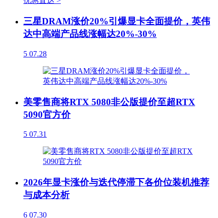
优惠直达 >
三星DRAM涨价20%引爆显卡全面提价，英伟
达中高端产品线涨幅达20%-30%
5
07.28
美零售商将RTX 5080非公版提价至超RTX
5090官方价
5
07.31
2026年显卡涨价与迭代停滞下各价位装机推荐
与成本分析
6
07.30