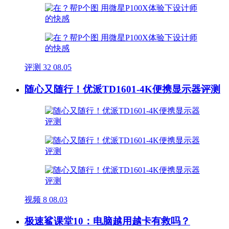
评测
32
08.05
随心又随行！优派TD1601-4K便携显示器评测
视频
8
08.03
极速鲨课堂10：电脑越用越卡有救吗？