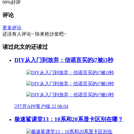
99%好评
评论
更多评论
还没有人评论~
快来
抢沙发
吧~
读过此文的还读过
DIY从入门到放弃：信谣言买的i7被i3秒

打开APP客户端
22
08.04
极速鲨课堂13：10系和20系显卡区别在哪？