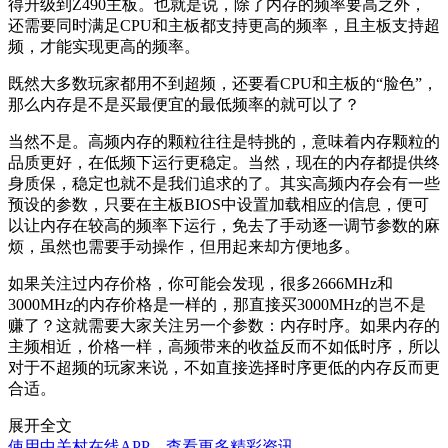
得升级到Z490主板。也就是说，除了内存的频率要高之外，
还需要同时满足CPU和主板都支持更高的频率，且主板支持超
频，才能实现更高的频率。
既然大多数玩家都用不到超频，还要看CPU和主板的“脸色”，
那么内存是不是买最便宜的最低频率的就可以了？
当然不是。高频内存的
颗粒往往是特挑的，意味着内存颗粒的
品质更好，在低频下运行更稳定。当然，现在的内存都提供终
身质保，稳定也就不是我们追求的了。其实高频内存会有一些
预设的参数，
只要在主板BIOS中设置加载相应的信息，便可
以让内存在较高的频率下运行，免去了手动逐一调节参数的麻
烦，虽然也需要手动操作，但用起来却方便地多。
如果关注过内存价格，你可能会发现，很多
2666MHz和
3000MHz的内存价格是一样的，那直接买3000MHz的岂不是
赚了？这就需要大家关注另一个参数：内存时序。如果内存的
主频相近，价格一样，高频带来的收益反而不如低时序，所以
对于不超频的玩家来说，不如直接选择时序更低的内存反而更
合适。
展开全文
使用中关村在线APP，查看更多精彩资讯