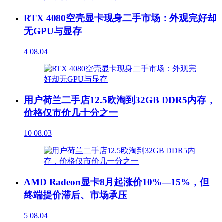
RTX 4080空壳显卡现身二手市场：外观完好却
无GPU与显存
4
08.04
用户荷兰二手店12.5欧淘到32GB DDR5内存，
价格仅市价几十分之一
10
08.03
AMD Radeon显卡8月起涨价10%—15%，但
终端提价滞后、市场承压
5
08.04