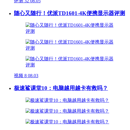
评测
32
08.05
随心又随行！优派TD1601-4K便携显示器评测
视频
8
08.03
极速鲨课堂10：电脑越用越卡有救吗？