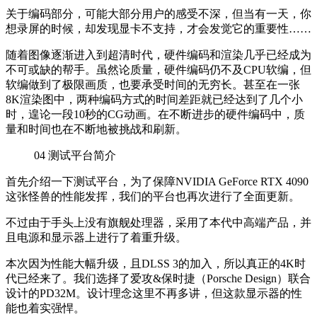
关于编码部分，可能大部分用户的感受不深，但当有一天，你
想录屏的时候，却发现显卡不支持，才会发觉它的重要性……
随着图像逐渐进入到超清时代，硬件编码和渲染几乎已经成为
不可或缺的帮手。虽然论质量，硬件编码仍不及CPU软编，但
软编做到了极限画质，也要承受时间的无穷长。甚至在一张
8K渲染图中，两种编码方式的时间差距就已经达到了几个小
时，遑论一段10秒的CG动画。在不断进步的硬件编码中，质
量和时间也在不断地被挑战和刷新。
04
测试平台简介
首先介绍一下测试平台，为了保障NVIDIA GeForce RTX 4090
这张怪兽的性能发挥，我们的平台也再次进行了全面更新。
不过由于手头上没有旗舰处理器，采用了本代中高端产品，并
且电源和显示器上进行了着重升级。
本次因为性能大幅升级，且DLSS 3的加入，所以真正的4K时
代已经来了。我们选择了爱攻&保时捷（Porsche Design）联合
设计的PD32M。设计理念这里不再多讲，但这款显示器的性
能也着实强悍。