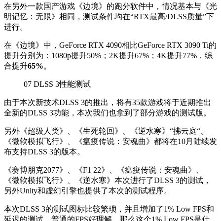
在另外一款国产游戏《边境》的跑分软件中，情况基本与《光
明记忆：无限》相同，测试条件均在“RTX最高/DLSS质量”下
进行。
在《边境》中，GeForce RTX 4090相比GeForce RTX 3090 Ti的
提升分别为：1080p提升50%；2K提升67%；4K提升77%，综
合提升
65%
。
07
DLSS 3性能测试
由于本次新技术DLSS 3的推出，将有35款游戏将于近期推出
全新的DLSS 3功能，本次我们也拿到了部分游戏的测试版。
另外《超级人类》、《生死轮回》、《逆水寒》“拂云庭“、
《微软模拟飞行》、《瘟疫传说：安魂曲》都将在10月陆续发
布支持DLSS 3的版本。
《赛博朋克2077》、《F1 22》、《瘟疫传说：安魂曲》、
《微软模拟飞行》、《逆水寒》本次进行了DLSS 3的测试，
另外Unity和虚幻引擎也提供了本次的测试程序。
本次DLSS 3的测试图标比较繁琐，并且增加了1% Low FPS和
延迟的测试，普通的FPS好理解，那么这个1% Low FPS是什