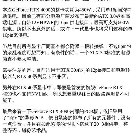
本次GeForce RTX 4090的整卡功耗为450W，采用单16pin的辅
助供电。目前已有部分电源厂商发布了最新的ATX 3.0标准高
端电源，自带
12VHPWR的16pin供电接口，最高可支持600W
供电。所以不出意外的话，或许下一代显卡也将采用这样的单
16pin来供电。
虽然目前所有显卡厂商基本都会附赠一根转接线，不过8pin*4
的杂乱程度可想而知，有条件的话，一个ATX 3.0标准的电源
简直不要太整洁。
需要注意的是，目前适用于RTX 30系列的12pin接口和电源转
接器与RTX 40系列显卡不兼容。
另外在RTX 40系显卡中，即便是首发的旗舰GeForce RTX
4090也不支持NVLink，所以想要重现往日的四路泰坦是不可
能了。
最后来看一下GeForce RTX 4090内部的PCB板，依旧采用
了“深V”的异形PCB，依旧紧凑的排布了所有的元器件，没有
一点浪费，并且在如此紧凑的环境下搭载了20+3相供电。整
整齐齐，堪称艺术品。