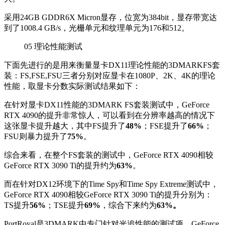
采用24GB GDDR6X Micron显存，位宽为384bit，显存带宽达
到了1008.4 GB/s，光栅单元和纹理单元为176和512。
05
理论性能测试
下面先进行的是用来衡量显卡DX11理论性能的3DMARKFS套
装：FS,FSE,FSU三者分别对应显卡在1080P、2K、4K的理论
性能，取显卡分数实际测试结果如下：
在针对显卡DX11性能的3DMARK FS套装测试中，GeForce
RTX 4090的提升非常惊人，可以看到在分辨率越高的情况下
这张显卡提升越大，其中FS提升了
48%
；FSE提升了
66%
；
FSU则暴力提升了
75%
。
综合来看，在整个FS套装的测试中，GeForce RTX 4090相较
GeForce RTX 3090 Ti的提升约为
63%
。
而在针对DX12环境下的Time Spy和Time Spy Extreme测试中，
GeForce RTX 4090相较GeForce RTX 3090 Ti的提升分别为：
TS提升
56%
；TSE提升
69%
，综合下来约为
63%。
PortRoyal是3DMARK中专门针对光追性能的测试项，GeForce