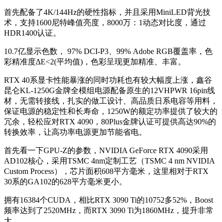
首先配备了4K/144Hz的硬性指标，并且采用MiniLED背光技
术，支持1600尼特峰值亮度，8000万：1动态对比度，通过
HDR1400认证。
10.7亿显示色数， 97% DCI-P3、99% Adobe RGB覆盖率，色
彩精准度ΔE<2(平均值)，色彩呈现更加精准、丰富。
RTX 40系显卡性能暴涨的同时功耗也有较大幅度上涨，鑫谷
昆仑KL-1250G金牌全模组电源配备原生的12VHPWR 16pin线
材，无需转接线，扎实的做工设计、高品质日系电容等用料，
保证电源的稳定性和长寿命，1250W的额定功率提供了较大的
冗余，轻松应对RTX 4090，80Plus金牌认证可提供高达90%的
转换效率，让高功率电源更加节能省电。
首先看一下GPU-Z的参数，NVIDIA GeForce RTX 4090采用
AD102核心，
采用TSMC 4nm定制工艺（TSMC 4 nm NVIDIA
Custom Process）
，芯片面积608平方毫米，这里相对于RTX
30系的GA102的628平方毫米更小。
拥有16384个CUDA，相比RTX 3090 Ti的10752多52%，Boost
频率达到了2520MHz，而RTX 3090 Ti为1860MHz，提升非常
大。