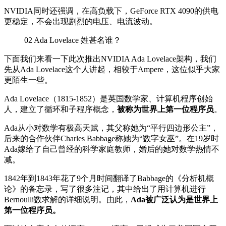
NVIDIA同时还强调，在高负载下，GeForce RTX 4090的供电
更稳定，不会出现剧烈的电压、电流波动。
02
Ada Lovelace 姓甚名谁？
下面我们来看一下此次推出NVIDIA Ada Lovelace架构，我们
先从Ada Lovelace这个人讲起，相较于Ampere，这位似乎大家
更陌生一些。
Ada Lovelace
（1815-1852）
是英国数学家、
计算机程序
创始
人，建立了
循环
和
子程序
概念，
被称为世界上第一位程序员
。
Ada从小对数学有极高天赋，其父称她为“平行四边形公主”，
后来的合作伙伴Charles Babbage称她为“数字女巫”。在19岁时
Ada嫁给了自己曾经的科学家庭教师，婚后的她对数学热情不
减。
1842年到1843年花了9个月时间翻译了Babbage的《分析机概
论》的备忘录，写了很多注记，其中给出了用计算机进行
Bernoulli数求解的详细说明。由此，
Ada被广泛认为是世界上
第一位程序员。