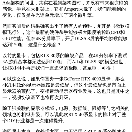
Ada架构的问世，其实在看到架构图时，并没有带来很惊艳的
感觉。毕竟在大框架上，它和Ampere太像了，我们能看到的
变化，仅仅是在光追单元增加了两个微引擎。
然而实测后的结果确实出乎了所有人的预料，尤其是《微软模
拟飞行》，这个最新的硬件杀手能够极大限度的榨取CPU和
GPU性能。但在4K分辨率下，开启DLSS 3后的平均帧数能够
达到150帧，这是什么概念？
以前的显卡，包括RTX 30系的旗舰产品，在4K分辨率下测试
3A游戏基本都无法达到100帧。而Ada和DLSS 3的横空出世，
让4K/144不再是我们一直追求的极限，甚至唾手可得！
可以这么说，如果你置办一张GeForce RTX 4090显卡，那么
4K/144Hz的显示器应该是最低配，但这个最低配也是市面上
显示器的顶配了。变相带动显示器行业发展，这也只是其中之
一，视频协议甚至也将再次升级。
除了强关联的显示器领域，电源、数据线、鼠标等与之相关的
领域也将相继升级。可以说此次RTX 40系显卡的推出对于整
个DIY行业都是一次难得提升。
说回显卡本身，在外观方面，由于沿用了RTX 30系公版的设