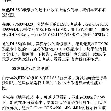
155%。
当然DLSS 3最夸张的还不止数字上这么简单，我们再来看看
这张图。
在8K（7680×4320）分辨率下的DLSS 3测试中，GeForce RTX
4090在DLSS关闭的情况下仅有
12.7
帧，属于PPT范畴了，而在
开启DLSS 3后，一跃达到了
86.11
的流畅水准，提升了
578%！
通过DLSS的测试，其实给我的震惊很大。感觉老黄在RTX 30
系显卡中说的“8K游戏体验”在RTX 40系显卡中，终于能有机
会实现了。顺便做一下预告，在后续我们也会拿到一款8K显
示器来对游戏进行真实测试，看看8K到底离我们还多远。
06
常规游戏性能测试
由于本次RTX 40系加入了DLSS 3新技术，所以后面会进行单
独测试，这里依然选择主流的几款3A大作进行游戏性能对
比。
首先在《地平线5》中，可以明显看到，不止在1080p分辨率
下，即使在2K分辨率中，受限CPU的情况依然明显。可以说
如果你入手这张GeForce RTX 4090，4K/144Hz的显示器应该