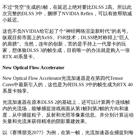
不过“凭空”生成的1帧，在延迟上绝对要比DLSS 2高。所以此
次完整的DLSS 3中，捆绑了NVIDIA Reflex，可以有效帮助减
小延迟。
这也不负NVIDIA给它起了个“
神经网络渲染新时代
”的名号。
纵观目前市面上的XeSS、FSR技术，DLSS绝对称得上“巨人
的肩膀”。当然，连年的创新，苦的是手持上一代显卡的玩
家，想体验DLSS 3的帧生成，目前唯一的办法就是购入一张
RTX 40系显卡。
New Optical Flow Accelerator
New Optical Flow Accelerator
光流加速器是在第四代Tensor
Cores中最新引入的，这也是为何DLSS 3中的帧生成为RTX 40
系显卡独享。
光流加速器在原本DLSS 2的基础上，还可以计算两个连续帧
内的光流场，能够捕捉游戏画面从第1帧到第2帧的方向和速
度，从中捕捉粒子、反射和光照等像素信息。
并分别计算运动
矢量和光流来获得精准的阴影重建效果。
以《赛博朋克2077》为例，在第一帧，光流加速器会捕捉到每