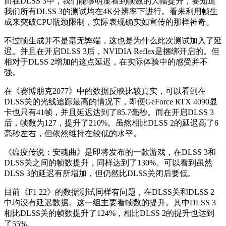
而在DLSS 3中，我们能够明显看到帧数的大幅提升，要知道
我们所有DLSS 3的测试均在4K分辨率下进行。看来利用帧生
成来突破CPU瓶颈限制，实际表现确实如宣传的那样神奇。
不过帧生成并不是毫无弊端，这也是为什么此次测试加入了延
迟。并且在开启DLSS 3后，NVIDIA Reflex是捆绑开启的。但
相对于DLSS 2增加的这点延迟，在实际体验中的感受并不
强。
在《赛博朋克2077》中的数据反映比较真实，可以看到在
DLSS关的光线追踪最高的情况下，即便GeForce RTX 4090显
卡也只有41帧，并且延迟达到了85.7毫秒。而在开启DLSS 3
后，帧数为127，提升了210%。虽然相比DLSS 2的延迟高了6
毫秒左右，但依然维持在较低的水平。
《瘟疫传说：安魂曲》是即将发布的一款游戏，在DLSS 3和
DLSS关之间的帧数提升，同样达到了130%。可以看到虽然
DLSS 3的延迟有所增加，但仍然比DLSS关闭后要低。
目前《F1 22》的数据测试同样有问题，在DLSS关和DLSS 2
中均没有延迟数据。这一组主要看帧数的提升。其中DLSS 3
相比DLSS关的帧数提升了124%，相比DLSS 2的提升也达到
了55%。