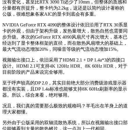
没有变化，甚至比RTX 3090 Ti还少了10mm，但整体的质感和
分量都有所提升，整卡约为2.2kg，这还是以简约设计著称的
公版，很难想象各家AIC的显卡到底会有多重。
NVIDIA GeForce RTX 4090的整体设计依旧沿用了RTX 30系显
卡的外观，但由于架构升级，发热量增大，散热自然也需要同
步升级。本次的GeForce RTX 4090风扇尺寸再次增大，基本已
经达到了显卡整体框架的直径，而在散热风扇增大的基础上，
最大气流动态增加20%，同噪音等级的气流动态增加15%。
视频输出接口上，依旧采用了HDMI 2.1 + DP 1.4a*3的四接口
设计。HDMI 2.1可支持4K 120Hz HDR、8K 60Hz HDR，对于
目前阶段的产品来说完全够用。
至于呼声较高的DP 2.0，其实目前绝大部分消费级游戏显示器
都没有实装，且DP 1.4a标准也能够支持8K 60Hz刷新率的显示
器。所以，综合来看，绝对够用。
况且，我们真的需要那么极致的规格吗？羊毛出在羊身上的道
理大家都懂。
另外由于公版采用的双轴流散热系统，所以在视频输出接口部
位能够看到大量的散热鳍片，这一点与上一代相同。