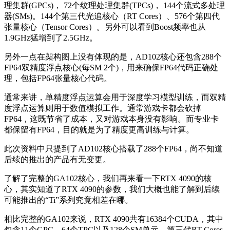
理集群(GPCs)， 72个纹理处理集群(TPCs)， 144个流式多处理
器(SMs)。144个第三代光追核心（RT Cores）、576个第四代
张量核心（Tensor Cores）。另外可以看到Boost频率也从
1.9GHz猛增到了2.5GHz。
另外一点在架构图上没有体现的是，AD102核心还包含288个
FP64双精度浮点核心(每SM 2个)，用来确保FP64代码正确处
理，包括FP64张量核心代码。
通常来讲，单精度浮点运算会用于深度学习模型训练，而双精
度浮点运算则用于数值模拟工作。通常游戏卡都会砍掉
FP64，这既节省了成本，又对游戏本身没有影响。而专业卡
都保留有FP64，目的就是为了精度更高训练与计算。
此次资料中只提到了AD102核心搭载了288个FP64，尚不知道
后续的推出的产品有无变更。
了解了完整的GA102核心，我们再来看一下RTX 4090的核
心，其实知道了RTX 4090的参数，我们大概也能了解到后续
可能推出的“Ti”系列究竟相差在哪。
相比完整的GA102来说，RTX 4090共有16384个CUDA，其中
包含11个GPC、64个TPC以及128个SM单元，第三代RT Cores