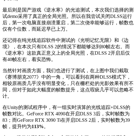
最后则是国产游戏《逆水寒》的光追测试，本次我们选择的测
试demo采用了真正的全局光照。所以在我尝试关闭DLSS运行
后，第一次电脑直接崩溃重启，第二次侥幸能够运行，帧数也
仅有个位数，而延迟早已上万。
还记得在纯光线追踪软件中测试的《光明记忆无限》和《边
境》，在本次只有DLSS 2的情况下都能够达到80帧左右。而
《逆水寒》这款真正意义上的全局光照，在DLSS 2开启后仅
有40帧左右，着实恐怖。
当然针对画质方面，我们也进行了测试，在上图中我们截取
《赛博朋克2077》中的一角，可以看到在两种DLSS模式下，
相较原画质几乎没有明显变化，只在栅栏处的光影效果有所不
同，但对于如此大幅度的帧数提升，这点瑕疵几乎可以忽略不
计。
在Unity的测试程序中，有一组实时演算的光线追踪+DLSS的
帧数对比。GeForce RTX 4090在开启DLSS 3后，实时帧数为
83；而GeForce RTX 3090 Ti在开启DLSS 2后，实时帧数为39
帧，提升约为
113%
。