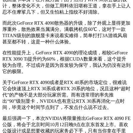
计，整体变化不大，但做工用料依旧堪称王道，拿在手上让人
忍不住摩挲几下，但又生怕粘上指纹不好清除。
而此次GeForce RTX 4090散热器的升级，除了外观上显得更加
厚重外，散热效果当属满分。满载拷机仅60℃，这对于一款
TITAN级别的旗舰显卡来说着实难得，简单打打3A游戏风扇
甚至都不转，这是一种什么体验。
在性能提升上，GeForce RTX 4090的理论成绩，相较GeForce
RTX 3090 Ti提升约为60%，根据CUDA数量来看，这个提升
较为合理。不过或许是因为首发较为保守，我认为仍没有达到
它的极限。
关于GeForce RTX 4090或者是RTX 40系的市场定位，很难说
它会快速顶上RTX 30系或者RTX 20系的地位，况且这种“超时
代”的产物不是大部分玩家所需。而有违常理的率先推
出“90”级别显卡，NVIDIA也有意让RTX 30系再消化一点时
间，毕竟这个时间节点到了，不发点什么说不过去。
最后强调一下，本次NVIDIA将限量推出GeForce RTX 4090 FE
公版，将会于北京时间10月12日晚9点在京东首发上市。喜欢
公版设计或是想要收藏的玩家务必下手，只有当你拿在手里