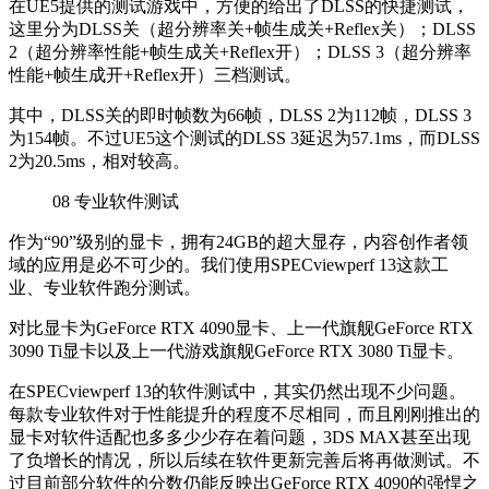
在UE5提供的测试游戏中，方便的给出了DLSS的快捷测试，
这里分为DLSS关（超分辨率关+帧生成关+Reflex关）；DLSS
2（超分辨率性能+帧生成关+Reflex开）；DLSS 3（超分辨率
性能+帧生成开+Reflex开）三档测试。
其中，DLSS关的即时帧数为66帧，DLSS 2为112帧，DLSS 3
为154帧。不过UE5这个测试的DLSS 3延迟为57.1ms，而DLSS
2为20.5ms，相对较高。
08
专业软件测试
作为“90”级别的显卡，拥有24GB的超大显存，内容创作者领
域的应用是必不可少的。我们
使用SPECviewperf 13这款工
业、专业软件跑分测试。
对比显卡为GeForce RTX 4090显卡、上一代旗舰GeForce RTX
3090 Ti显卡以及上一代游戏旗舰GeForce RTX 3080 Ti显卡。
在SPECviewperf 13的软件测试中，其实仍然出现不少问题。
每款专业软件对于性能提升的程度不尽相同，而且刚刚推出的
显卡对软件适配也多多少少存在着问题，3DS MAX甚至出现
了负增长的情况，所以后续在软件更新完善后将再做测试。不
过目前部分软件的分数仍能反映出GeForce RTX 4090的强悍之