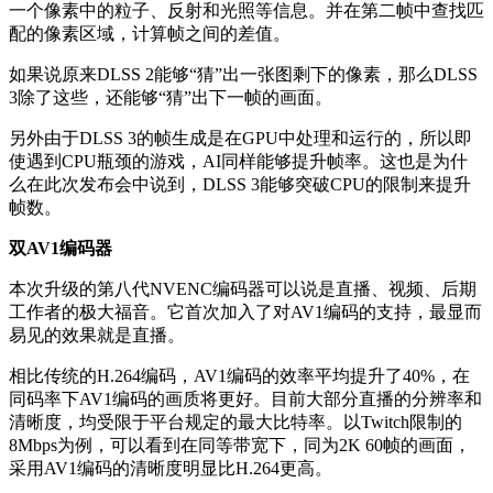
一个像素中的粒子、反射和光照等信息。并在第二帧中查找匹
配的像素区域，计算
帧
之间的差值。
如果说原来DLSS 2能够“猜”出一张图剩下的像素，那么DLSS
3除了这些，还能够“猜”出下一帧的画面。
另外由于DLSS 3的帧生成是在GPU中处理和运行的，所以即
使
遇到CPU瓶颈的
游戏，AI同样能够提升帧率。这也是为什
么在此次发布会中说到，DLSS 3能够突破CPU的限制来提升
帧数。
双AV1编码器
本次升级的第八代NVENC编码器可以说是直播、视频、后期
工作者的极大福音。它首次加入了对AV1编码的支持，最显而
易见的效果就是直播。
相比传统的H.264编码，AV1编码的效率平均提升了40%，在
同码率下AV1编码的画质将更好。目前大部分直播的分辨率和
清晰度，均受限于平台规定的最大比特率。以Twitch限制的
8Mbps为例，可以看到在同等带宽下，同为2K 60帧的画面，
采用AV1编码的清晰度明显比H.264更高。