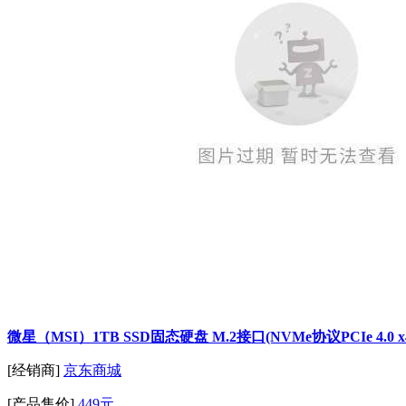
微星（MSI）1TB SSD固态硬盘 M.2接口(NVMe协议PCIe 4.0 x
[经销商]
京东商城
[产品售价]
449元