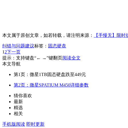
本文属于原创文章，如若转载，请注明来源：
【手慢无】限时折扣
纠错与问题建议
标签：
固态硬盘
1
2
下一页
提示：支持键盘“← →”键翻页
阅读全文
本文导航
第1页：微星1TB固态硬盘跌至449元
第2页：微星SPATIUM M450详细参数
猜你喜欢
最新
精选
相关
手机版阅读
即时更新