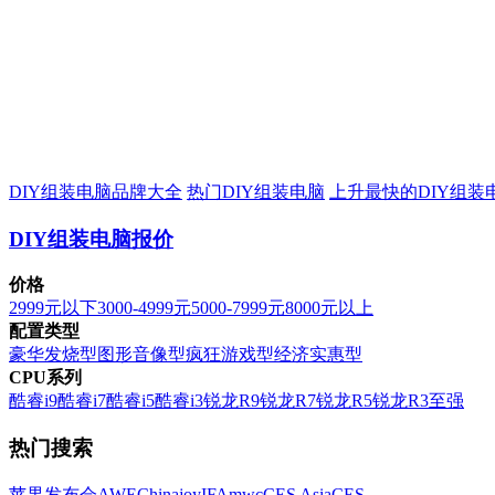
DIY组装电脑品牌大全
热门DIY组装电脑
上升最快的DIY组装
DIY组装电脑报价
价格
2999元以下
3000-4999元
5000-7999元
8000元以上
配置类型
豪华发烧型
图形音像型
疯狂游戏型
经济实惠型
CPU系列
酷睿i9
酷睿i7
酷睿i5
酷睿i3
锐龙R9
锐龙R7
锐龙R5
锐龙R3
至强
热门搜索
苹果发布会
AWE
Chinajoy
IFA
mwc
CES Asia
CES