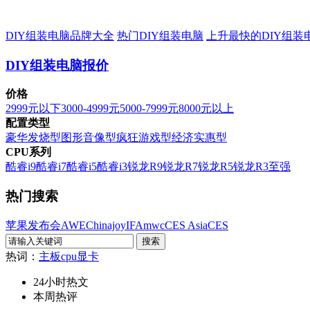
DIY组装电脑品牌大全
热门DIY组装电脑
上升最快的DIY组装
DIY组装电脑报价
价格
2999元以下
3000-4999元
5000-7999元
8000元以上
配置类型
豪华发烧型
图形音像型
疯狂游戏型
经济实惠型
CPU系列
酷睿i9
酷睿i7
酷睿i5
酷睿i3
锐龙R9
锐龙R7
锐龙R5
锐龙R3
至强
热门搜索
苹果发布会
AWE
Chinajoy
IFA
mwc
CES Asia
CES
热词：
主板
cpu
显卡
24小时热文
本周热评