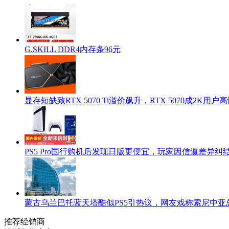
G.SKILL DDR4内存条96元
显存短缺致RTX 5070 Ti溢价飙升，RTX 5070成2K用
PS5 Pro国行购机后发现日版更便宜，玩家因信道差异纠
蒙古乌兰巴托蓝天塔酷似PS5引热议，网友戏称索尼中亚
推荐经销商