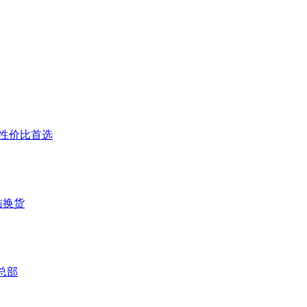
户高性价比首选
结换货
总部