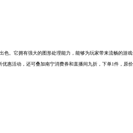
GAX2瑷珈X2显卡，性能出色。它拥有强大的图形处理能力，能够为玩家带
9折优惠活动，还可叠加南宁消费券和直播间九折，下单1件，原价24