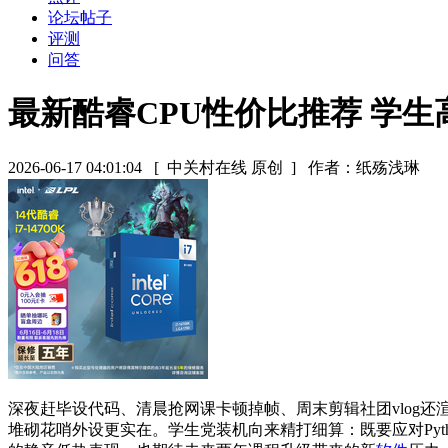
论坛帖子
评测
问答
最新酷睿CPU性价比推荐 学
2026-06-17 04:01:04
[ 中关村在线 原创 ]
作者：纸殇浅琳
深夜赶毕设代码、清晨抢网课卡顿掉帧、周末剪辑社团vlog
堆砌花哨外设更实在。学生党装机向来精打细算：既要应对Pyth