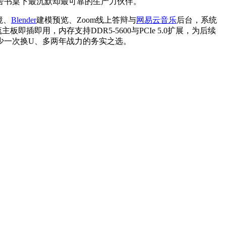
舍书桌下最沉默却最可靠的生产力伙伴。
境、
Blender
建模预览、Zoom线上答辩与
网易云音乐
后台，系统
插即用，内存支持DDR5-5600与PCIe 5.0扩展，为后续
少一次换U、多两年战力的务实之选。