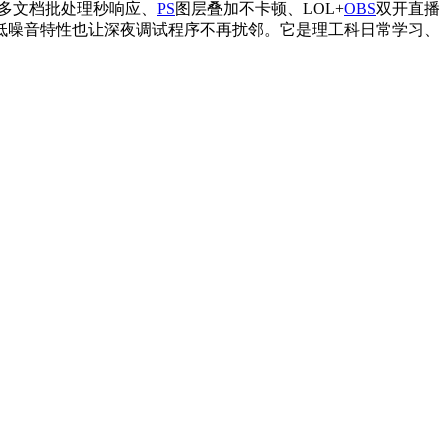
多文档批处理秒响应、
PS
图层叠加不卡顿、LOL+
OBS
双开直播
低噪音特性也让深夜调试程序不再扰邻。它是理工科日常学习、