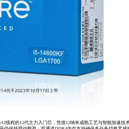
颗6核心12线程的12代主力入门芯，凭借12纳米成熟工艺与智能加
ge三开仍保持滑动顺滑；双通道DDR4内存支持确保多任务切换