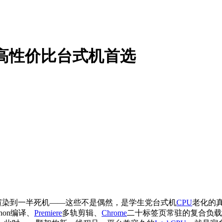
生高性价比台式机首选
还渲染到一半死机——这些不是偶然，是学生党台式机
CPU
老化的
on编译、
Premiere
多轨剪辑、
Chrome
二十标签页常驻的复合负载