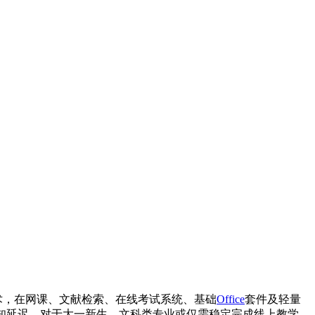
速技术，在网课、文献检索、在线考试系统、基础
Office
套件及轻量
零感知延迟。对于大一新生、文科类专业或仅需稳定完成线上教学