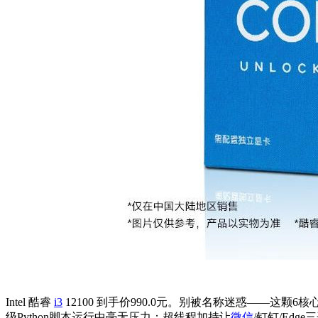
Intel 酷睿
i3
12100 到手价990.0元。别被名称迷惑——这
级Python脚本运行中毫无压力；超线程加持让
微信
/钉钉/Ed