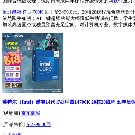
的静音低热表现，也期待未来两年课程升级带来的新
软件
压力
Intel
酷睿 i7 14700K
到手价3499.0元。20核28线程混合架
依然跟手如初；AI一键超频功能大幅降低手动调校门槛，学生无需钻研
加装高速固态或独显预留充足空间。对计算机专业、数字媒体
英特尔（Intel）酷睿14代 i7处理器14700K 20核28线程 五
[经销商]
京东商城
[产品售价]
￥2799.00元