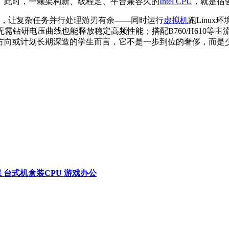
。此时，一颗架构新、线程足、平台兼容久的
Intel CPU
，就是宿
构设计，让复杂任务并行处理游刃有余——同时运行
虚拟机
跑Linux环
电压曲线也能释放稳定高频性能；搭配B760/H610等主流主板即
方向或计划长期深造的学生而言，它不是一步到位的奢侈，而是
年质保 台式机盒装CPU 游戏办公