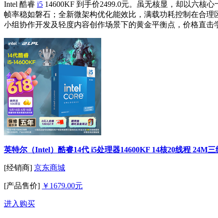
Intel 酷睿
i5
14600KF 到手价2499.0元。虽无核显，却以六
帧率稳如磐石；全新微架构优化能效比，满载功耗控制在合理
小组协作开发及轻度内容创作场景下的黄金平衡点，价格直击
英特尔（Intel）酷睿14代 i5处理器14600KF 14核20线程 
[经销商]
京东商城
[产品售价]
￥1679.00元
进入购买