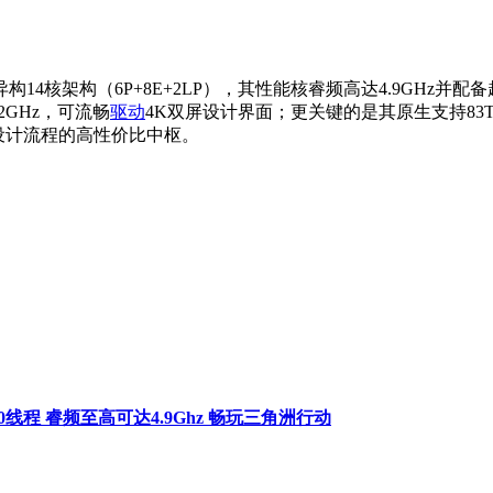
l 4制程与全新异构14核架构（6P+8E+2LP），其性能核睿频高达4.9G
2GHz，可流畅
驱动
4K双屏设计界面；更关键的是其原生支持83TOPS A
I增强型设计流程的高性价比中枢。
0核10线程 睿频至高可达4.9Ghz 畅玩三角洲行动