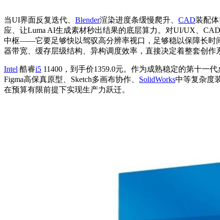
当UI界面反复迭代、
Blender
渲染进度条缓慢爬升、
CAD
装配体
应、让Luma AI生成素材秒出结果的底层算力。对UI/UX、C
中枢——它要足够快以驾驭高分辨率视口，足够稳以保障长时间
器带宽、缓存层级结构、异构调度效率，直接决定着整套创作
Intel
酷睿
i5
11400，到手价1359.0元。作为成熟稳定的第十
Figma高保真原型、Sketch多画布协作、
SolidWorks
中等复杂度
在预算有限前提下实现生产力跃迁。