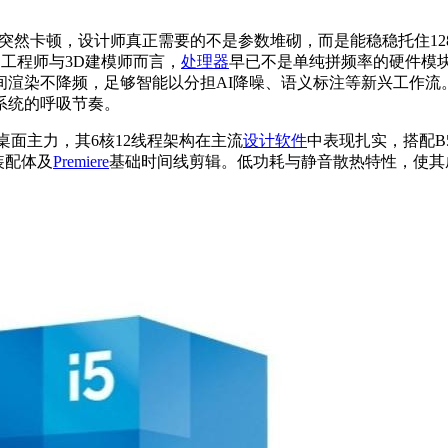
突然卡顿，设计师真正需要的不是参数堆砌，而是能稳稳托住128GB内
AD工程师与3D建模师而言，
处理器
早已不是单纯拼频率的硬件模
渲染不降频，足够智能以分担AI降噪、语义标注等新兴工作流。
系统的呼吸节奏。
一代桌面主力，其6核12线程架构在主流
设计软件
中表现扎实，搭配B5
装配体及
Premiere
基础时间线剪辑。低功耗与静音散热特性，使其