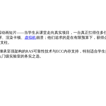
园动画短片——当学生从课堂走向真实项目，一台真正扛得住多
屏、渲染卡顿、
虚拟机
崩溃；他们追求的是在有限预算下，获得
后支柱。
继承至强架构的RAS可靠性技术与ECC内存支持，特别适合学生搭
入门级实验室的务实之选。