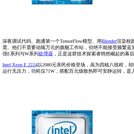
深夜调试代码、跑通第一个TensorFlow模型、用
Blender
渲染校
需。他们不需要动辄万元的旗舰工作站，但绝不能接受频繁蓝
强E系列与W系列
处理器
，正是这群技术探索者悄然崛起的幕
Intel Xeon E 2224
以2080元亲民价格登场，虽为四核八线程，却
运行无压力，功耗仅71W，搭配百元级散热即可安静运转，是