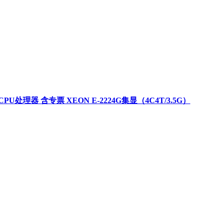
eon CPU处理器 含专票 XEON E-2224G集显（4C4T/3.5G）