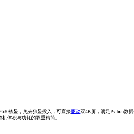
ics P630核显，免去独显投入，可直接
驱动
双4K屏，满足Pytho
整机体积与功耗的双重精简。