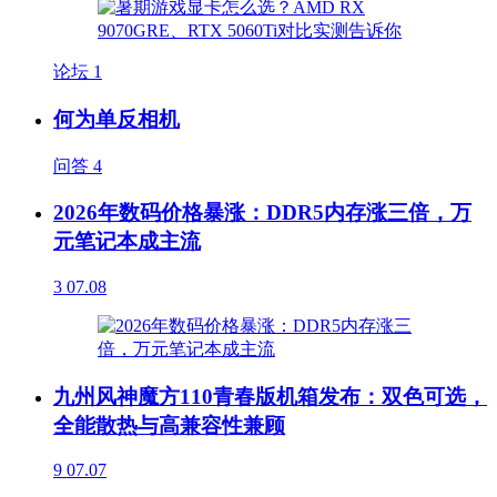
论坛
1
何为单反相机
问答
4
2026年数码价格暴涨：DDR5内存涨三倍，万
元笔记本成主流
3
07.08
九州风神魔方110青春版机箱发布：双色可选，
全能散热与高兼容性兼顾
9
07.07