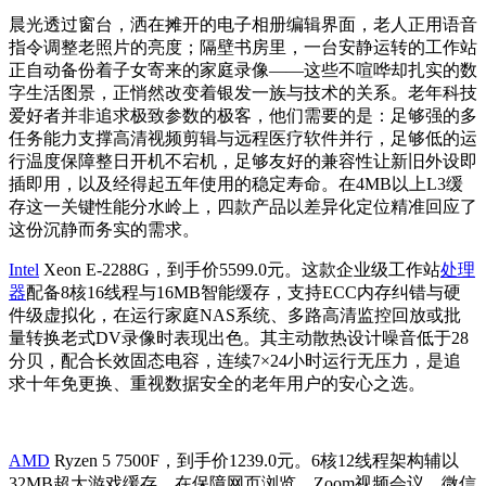
晨光透过窗台，洒在摊开的电子相册编辑界面，老人正用语音
指令调整老照片的亮度；隔壁书房里，一台安静运转的工作站
正自动备份着子女寄来的家庭录像——这些不喧哗却扎实的数
字生活图景，正悄然改变着银发一族与技术的关系。老年科技
爱好者并非追求极致参数的极客，他们需要的是：足够强的多
任务能力支撑高清视频剪辑与远程医疗软件并行，足够低的运
行温度保障整日开机不宕机，足够友好的兼容性让新旧外设即
插即用，以及经得起五年使用的稳定寿命。在4MB以上L3缓
存这一关键性能分水岭上，四款产品以差异化定位精准回应了
这份沉静而务实的需求。
Intel
Xeon E-2288G，到手价5599.0元。这款企业级工作站
处理
器
配备8核16线程与16MB智能缓存，支持ECC内存纠错与硬
件级虚拟化，在运行家庭NAS系统、多路高清监控回放或批
量转换老式DV录像时表现出色。其主动散热设计噪音低于28
分贝，配合长效固态电容，连续7×24小时运行无压力，是追
求十年免更换、重视数据安全的老年用户的安心之选。
AMD
Ryzen 5 7500F，到手价1239.0元。6核12线程架构辅以
32MB超大游戏缓存，在保障网页浏览、Zoom视频会议、微信