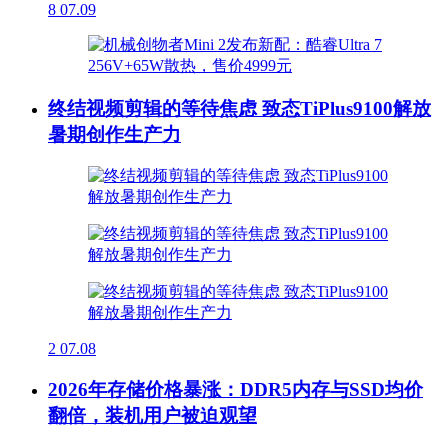
8
07.09
终结视频剪辑的等待焦虑 致态TiPlus9100解放
暑期创作生产力
2
07.08
2026年存储价格暴涨：DDR5内存与SSD均价
翻倍，装机用户被迫观望