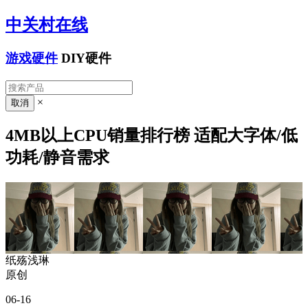
中关村在线
游戏硬件
DIY硬件
×
4MB以上CPU销量排行榜 适配大字体/低
功耗/静音需求
纸殇浅琳
原创
06-16