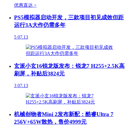
优惠直达 >
PS5模拟器启动开发，三款项目初见成效但距
运行3A大作仍需多年
5
07.13
玄派小玄16锐龙版发布：锐龙7 H255+2.5K高
刷屏，补贴后3824元
3
07.13
机械创物者Mini 2发布新配：酷睿Ultra 7
256V+65W散热，售价4999元