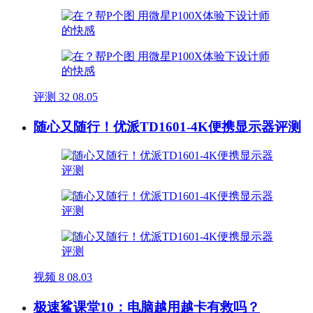
评测
32
08.05
随心又随行！优派TD1601-4K便携显示器评测
视频
8
08.03
极速鲨课堂10：电脑越用越卡有救吗？