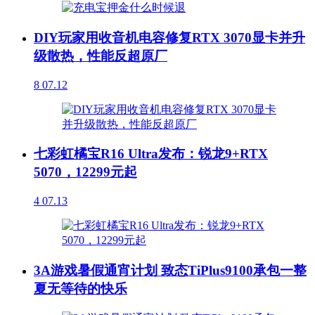
DIY玩家用收音机电容修复RTX 3070显卡并升
级散热，性能反超原厂
8
07.12
七彩虹橘宝R16 Ultra发布：锐龙9+RTX
5070，12299元起
4
07.13
3A游戏暑假通宵计划 致态TiPlus9100承包一整
夏无等待的快乐