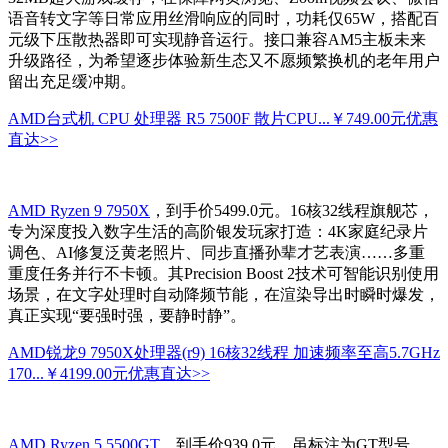
语音转文字等日常应用丝滑响应的同时，功耗仅65W，搭配百
元级下压散热器即可实现静音运行。接口兼容AM5主板未来
升级路径，为希望逐步体验新生态又不愿频繁换机的老年用户
留出充足缓冲期。
AMD台式机 CPU 处理器 R5 7500F 散片CPU...
￥749.00元
优惠
直达>>
AMD Ryzen 9 7950X
，到手价5499.0元。16核32线程旗舰芯，
专为深度投入数字生活的高阶银发玩家打造：4K家庭纪录片
调色、AI修复泛黄老照片、同步直播孙辈才艺表演……多重
重度任务并行不卡顿。其Precision Boost 2技术可智能识别使用
场景，在文字处理时自动降频节能，在渲染导出时瞬时爆发，
真正实现“要强时强，要静时静”。
AMD锐龙9 7950X处理器(r9) 16核32线程 加速频率至高5.7GHz
170...
￥4199.00元
优惠直达>>
AMD Ryzen 5 5500GT
，到手价939.0元。虽标注为GT型号，