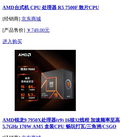
AMD台式机 CPU 处理器 R5 7500F 散片CPU
[经销商]
京东商城
[产品售价]
￥749.00元
进入购买
AMD锐龙9 7950X处理器(r9) 16核32线程 加速频率至高
5.7GHz 170W AM5 盒装CPU 畅玩打瓦/三角洲/CSGO