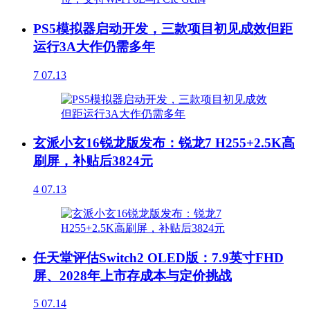
PS5模拟器启动开发，三款项目初见成效但距
运行3A大作仍需多年
7
07.13
玄派小玄16锐龙版发布：锐龙7 H255+2.5K高
刷屏，补贴后3824元
4
07.13
任天堂评估Switch2 OLED版：7.9英寸FHD
屏、2028年上市存成本与定价挑战
5
07.14