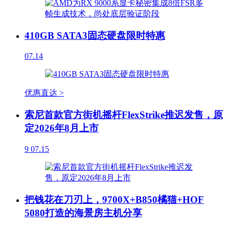
410GB SATA3固态硬盘限时特惠
07.14
优惠直达 >
索尼首款官方街机摇杆FlexStrike推迟发售，原
定2026年8月上市
9
07.15
把钱花在刀刃上，9700X+B850橘猫+HOF
5080打造的海景房主机分享