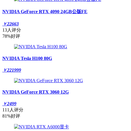
NVIDIA GeForce RTX 4090 24GB公版FE
￥
22663
13人评分
78%好评
NVIDIA Tesla H100 80G
￥
221999
NVIDIA GeForce RTX 3060 12G
￥
2499
111人评分
81%好评