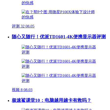
评测
32
08.05
随心又随行！优派TD1601-4K便携显示器评测
视频
8
08.03
极速鲨课堂10：电脑越用越卡有救吗？