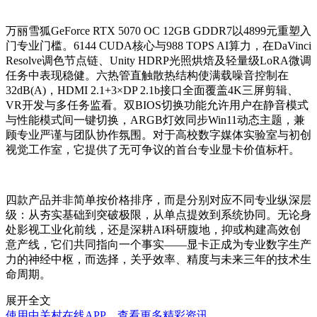
万丽雪狐GeForce RTX 5070 OC 12GB GDDR7以4899元重塑入
门专业门槛。6144 CUDA核心与988 TOPS AI算力，在DaVinci
Resolve调色节点链、Unity HDRP光照烘焙及轻量级LoRA微调
任务中表现稳健。六热管直触散热结构使满载噪音控制在
32dB(A)，HDMI 2.1+3×DP 2.1b接口全面覆盖4K三屏剪辑、
VR开发与多任务监看。双BIOS切换功能允许用户在静音模式
与性能模式间一键切换，ARGB灯效同步Win11动态主题，兼
顾专业严谨与团队协作氛围。对于高校数字媒体实验室与初创
视觉工作室，它提供了无可争议的首台专业显卡价值标杆。
四款产品并非简单按价格排序，而是分别对应不同专业纵深层
级：从夯实基础到突破极限，从单点提效到系统协同。无论身
处影视工业化前线，还是深耕AI科研腹地，抑或构建高效创
意产线，它们共同指向一个事实——显卡正成为专业数字生产
力的神经中枢，而选择，关乎效率、精度与未来三年的技术生
命周期。
展开全文
使用中关村在线APP，查看更多精彩资讯