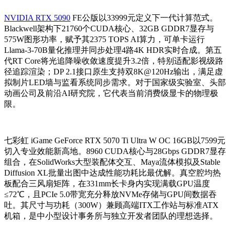
NVIDIA RTX 5090
FE公版以33999元定义下一代计算范式。
Blackwell架构下21760个CUDA核心、32GB GDDR7显存与
575W图形功率，赋予其2375 TOPS AI算力，可单卡运行
Llama-3-70B量化推理并同步处理4路4K HDR实时合成。第五
代RT Core将光追降噪收敛速度提升3.2倍，特别适配影视级路
径追踪渲染；DP 2.1接口原生支持双8K@120Hz输出，满足虚
拟制片LED墙与监看系统同步需求。对于国家级实验室、头部
动画公司及前沿AI研究院，它代表当前消费级显卡的物理极
限。
七彩虹 iGame GeForce RTX 5070 Ti Ultra W OC 16GB以7599元
切入专业效能新高地。8960 CUDA核心与28Gbps GDDR7显存
组合，在SolidWorks大型装配体交互、Maya流体模拟及Stable
Diffusion XL批量出图中达成性能功耗比最优解。真空腔均热
板配合三风扇矩阵，在331mm长卡身内实现满载GPU温度
≤72℃，且PCIe 5.0带宽充分释放NVMe存储与GPU间数据吞
吐。其尺寸与功耗（300W）兼顾高端ITX工作站与标准ATX
机箱，是中小型设计事务所与独立开发者团队的理想选择。