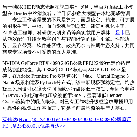
当一帧8K HDR动态光照在视口实时演算，当百万面级工业模
型在Blender中丝滑旋转，当千亿参数大模型在本地完成微调
——专业工作者需要的不只是算力，而是稳定、精准、可扩展
的图形生产力中枢。面向影视后期总监、建筑可视化主美、
AI算法工程师、科研仿真研究员等高负载用户群体，
显卡
已
从游戏配件升维为数字创作与智能计算的核心引擎。性能边
界、显存带宽、软件兼容性、散热冗余与长期生态支持，共同
构成专业场景不可妥协的五大基准。
NVIDIA GeForce RTX 4090 24GB公版FE以22499元定价锚定
成熟旗舰地位。其16384个CUDA核心与24GB GDDR6X显
存，在Adobe Premiere Pro多轨道8K时间线、Unreal Engine 5
Nanite场景构建及PyTorch分布式训练中展现极强稳定性。均热
板三风扇设计保障长时间满载运行温度低于78℃，全固态电容
与DrMOS供电确保电压纹波低于5mV，显著降低Blender
Cycles渲染中的噪点概率。对已有工作站升级或追求即插即用
可靠性的视觉工作室而言，它是当前最均衡的生产力基石。
英伟达(Nvidia)RTX4060Ti/4070/4080/4090/5070/5080公版原厂
FE...
￥23435.00元
优惠直达>>