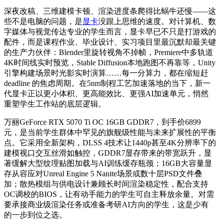
深夜改稿、三维建模卡顿、渲染进度条爬得比蜗牛还慢——这
些不是电脑的问题，是
显卡
没跟上思维的速度。对计算机、数
字媒体与视觉传达专业的学生而言，显卡早已不只是打游戏的
配件，而是课程作业、毕业设计、实习项目里最沉默却最关键
的生产力伙伴：Blender里旋转视角不掉帧，Premiere中多轨道
4K时间线实时预览，Stable Diffusion本地跑图不再靠等，Unity
引擎构建场景时光影实时演算……每一分算力，都在缩短赶
deadline 的焦虑周期。在5nm制程工艺加速落地的当下，新一
代显卡正以更小体积、更高能效比、更强AI加速单元，悄然
重塑学生工作站的底层逻辑。
万丽GeForce RTX 5070 Ti OC 16GB GDDR7，到手价6899
元，是当前学生群体中罕见的旗舰级性能与未来扩展性的平衡
点。它采用全新架构，DLSS 4技术让1440p甚至4K分辨率下的
建模视口交互丝滑如触控，GDDR7显存带来的带宽跃升，显
著缓解大型纹理贴图加载与AI训练缓存瓶颈；16GB大容量显
存从容应对Unreal Engine 5 Nanite场景或数十层PSD文件叠
加；散热模组与供电设计兼顾长时间渲染稳定性，配合支持
OC调校的BIOS，让有动手能力的学生可自主释放余量。对需
要承接商业级渲染任务或准备考研AI方向的学生，这是少有
的一步到位之选。