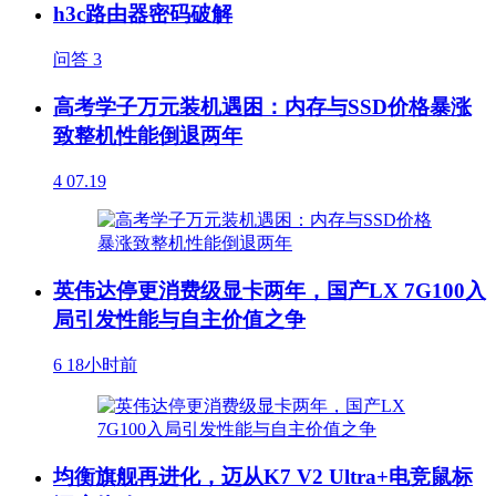
h3c路由器密码破解
问答
3
高考学子万元装机遇困：内存与SSD价格暴涨
致整机性能倒退两年
4
07.19
英伟达停更消费级显卡两年，国产LX 7G100入
局引发性能与自主价值之争
6
18小时前
均衡旗舰再进化，迈从K7 V2 Ultra+电竞鼠标