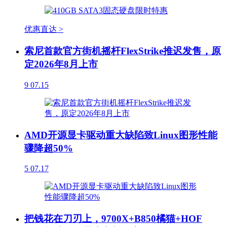
优惠直达 >
索尼首款官方街机摇杆FlexStrike推迟发售，原
定2026年8月上市
9
07.15
AMD开源显卡驱动重大缺陷致Linux图形性能
骤降超50%
5
07.17
把钱花在刀刃上，9700X+B850橘猫+HOF