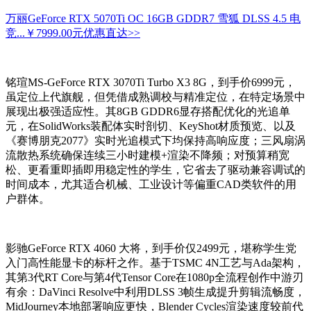
万丽GeForce RTX 5070Ti OC 16GB GDDR7 雪狐 DLSS 4.5 电
竞...
￥7999.00元
优惠直达>>
铭瑄MS-GeForce RTX 3070Ti Turbo X3 8G，到手价6999元，
虽定位上代旗舰，但凭借成熟调校与精准定位，在特定场景中
展现出极强适应性。其8GB GDDR6显存搭配优化的光追单
元，在SolidWorks装配体实时剖切、KeyShot材质预览、以及
《赛博朋克2077》实时光追模式下均保持高响应度；三风扇涡
流散热系统确保连续三小时建模+渲染不降频；对预算稍宽
松、更看重即插即用稳定性的学生，它省去了驱动兼容调试的
时间成本，尤其适合机械、工业设计等偏重CAD类软件的用
户群体。
影驰GeForce RTX 4060 大将，到手价仅2499元，堪称学生党
入门高性能显卡的标杆之作。基于TSMC 4N工艺与Ada架构，
其第3代RT Core与第4代Tensor Core在1080p全流程创作中游刃
有余：DaVinci Resolve中利用DLSS 3帧生成提升剪辑流畅度，
MidJourney本地部署响应更快，Blender Cycles渲染速度较前代