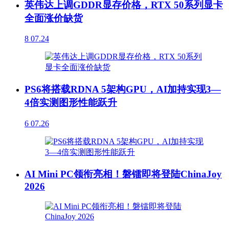
英伟达上调GDDR显存价格，RTX 50系列显卡
全面涨价缺货
8
07.24
PS6将搭载RDNA 5架构GPU，AI加持实现3—
4倍实测图形性能跃升
6
07.26
AI Mini PC领衔亮相！磐镭即将登陆ChinaJoy
2026