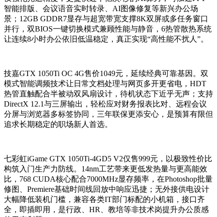
智能排版、会议语音实时转录、AI图像修复等新兴办公场
景；12GB GDDR7显存与超宽带宽支撑8K双屏或多任务窗口
并行，双BIOS一键切换模式兼顾性能与静音，6热管散热系统
让连续8小时办公依旧低温稳定，真正实现“高性能不扰人”。
技嘉GTX 1050Ti OC 4G售价1049元，延续经典可靠基因。双
模式智能调频技术让日常文档处理与网页多开更省电，HDT
热管直触配合半被动双风扇设计，待机状态下近乎无声；支持
DirectX 12.1与三屏输出，轻松应对财务报表比对、远程会议
分屏与浏览器多标签协同，三年联保更添安心，是预算有限但
追求长期稳定的职场新人首选。
七彩虹iGame GTX 1050Ti-4GD5 V2仅售999元，以极致性价比
构筑入门生产力防线。14nm工艺带来更低发热量与更高能效
比，768 CUDA核心配合7000MHz显存频率，在Photoshop批量
修图、Premiere基础时间线回放中响应迅捷；无外接供电设计
大幅降低装机门槛，兼容各类IT部门标配的小机箱，接口齐
全，即插即用，是行政、HR、教培等非技术岗提升办公质感