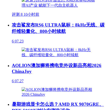
评测
8
10小时前
攻击鲨发布RS6 ULTRA鼠标：8kHz无线、碳
纤维轻量化、800小时续航
6
07.23
AOLION澳加狮将携电竞外设新品亮相2026
ChinaJoy
6
07.27
暑期游戏显卡怎么选？AMD RX 9070GRE、