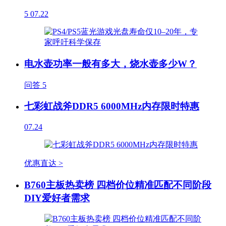
5
07.22
电水壶功率一般有多大，烧水壶多少W？
问答
5
七彩虹战斧DDR5 6000MHz内存限时特惠
07.24
优惠直达 >
B760主板热卖榜 四档价位精准匹配不同阶段
DIY爱好者需求