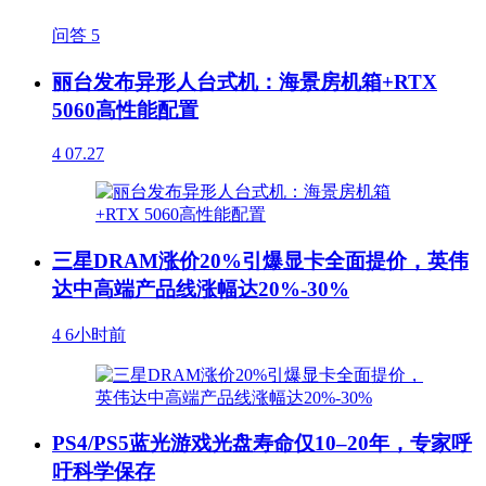
问答
5
丽台发布异形人台式机：海景房机箱+RTX
5060高性能配置
4
07.27
三星DRAM涨价20%引爆显卡全面提价，英伟
达中高端产品线涨幅达20%-30%
4
6小时前
PS4/PS5蓝光游戏光盘寿命仅10–20年，专家呼
吁科学保存