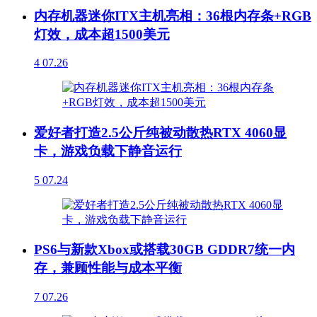
内存机器迷你ITX主机亮相：36根内存条+RGB
灯效，成本超1500美元
4
07.26
爱好者打造2.5公斤纯被动散热RTX 4060显
卡，游戏负载下静音运行
5
07.24
PS6与新款Xbox或搭载30GB GDDR7统一内
存，兼顾性能与成本平衡
7
07.26