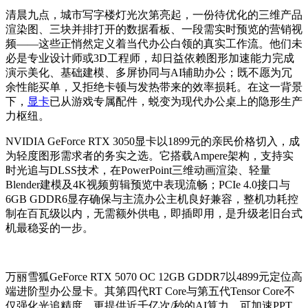
清晨九点，城市写字楼灯光次第亮起，一份待优化的三维产品
渲染图、三块并排打开的数据看板、一段需实时预览的营销视
频——这些正悄然定义着当代办公白领的真实工作流。他们未
必是专业设计师或3D工程师，却日益依赖图形加速能力完成
演示美化、基础建模、多屏协同与AI辅助办公；既不愿为冗
余性能买单，又拒绝卡顿与发热带来的效率损耗。在这一背景
下，
显卡
已从游戏专属配件，蜕变为现代办公桌上的隐形生产
力枢纽。
NVIDIA GeForce RTX 3050显卡以1899元的亲民价格切入，成
为轻度图形需求者的务实之选。它搭载Ampere架构，支持实
时光追与DLSS技术，在PowerPoint三维动画渲染、轻量
Blender建模及4K视频剪辑预览中表现流畅；PCIe 4.0接口与
6GB GDDR6显存确保与主流办公主机良好兼容，整机功耗控
制在百瓦级以内，无需额外供电，即插即用，是升级老旧台式
机最稳妥的一步。
万丽雪狐GeForce RTX 5070 OC 12GB GDDR7以4899元定位高
端进阶型办公显卡。其第四代RT Core与第五代Tensor Core不
仅强化光追精度，更提供近千亿次/秒的AI算力，可加速PPT