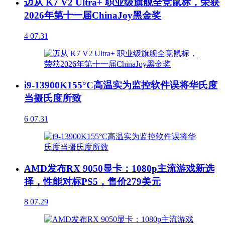
迈从 K7 V2 Ultra+ 职业级旗舰全竞鼠标，荣获
2026年第十一届ChinaJoy黑金奖
4
07.31
i9-13900K155°C高温实为监控软件误将华氏度
当摄氏度所致
6
07.31
AMD发布RX 9050显卡：1080p主流游戏新选
择，性能对标PS5，售价279美元
8
07.29