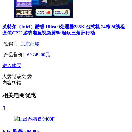
英特尔（Intel）酷睿 Ultra 9处理器285K 台式机 24核24线程
盒装CPU 游戏电竞视频剪辑 畅玩三角洲行动
[经销商]
京东商城
[产品售价]
￥3749.00元
进入购买
人赞过该文
赞
内容纠错
相关电商优惠

Intel 酷睿i5 9400F