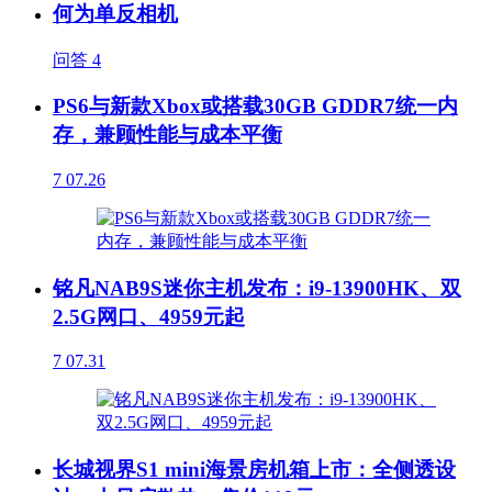
何为单反相机
问答
4
PS6与新款Xbox或搭载30GB GDDR7统一内
存，兼顾性能与成本平衡
7
07.26
铭凡NAB9S迷你主机发布：i9-13900HK、双
2.5G网口、4959元起
7
07.31
长城视界S1 mini海景房机箱上市：全侧透设