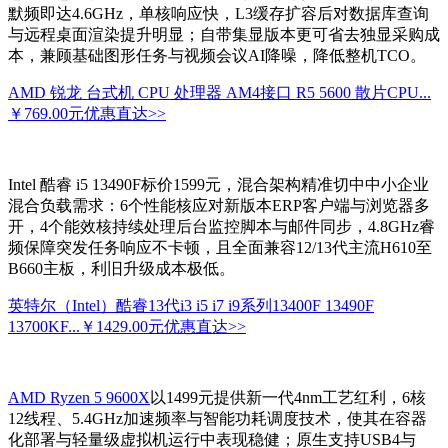
默频即达4.6GHz，单核响应快，L3缓存扩容后对数据库查询
与远程桌面渲染提升明显；自带集显版本更可省去独显采购成
本，兼顾基础图形任务与视频会议AI降噪，降低整机TCO。
AMD 锐龙 台式机 CPU 处理器 AM4接口 R5 5600 散片CPU...
￥769.00元
优惠直达>>
Intel 酷睿 i5 13490F标价1599元，混合架构精准切中中小企业
混合负载需求：6个性能核应对新版本ERP客户端与浏览器多
开，4个能效核持续处理后台监控脚本与邮件同步，4.8GHz睿
频保障突发任务响应不卡顿，且全面兼容12/13代主流H610至
B660主板，利旧升级成本极低。
英特尔（Intel）酷睿13代i3 i5 i7 i9系列13400F 13490F
13700KF...
￥1429.00元
优惠直达>>
AMD Ryzen 5 9600X
以1499元提供新一代4nm工艺红利，6核
12线程、5.4GHz加速频率与智能功耗调度技术，使其在容器
化部署与轻量级虚拟机运行中表现稳健；原生支持USB4与