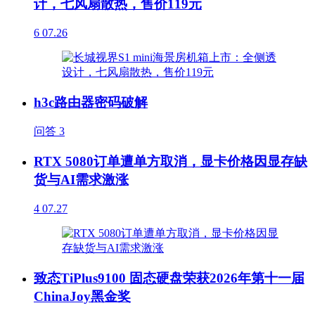
计，七风扇散热，售价119元
6
07.26
h3c路由器密码破解
问答
3
RTX 5080订单遭单方取消，显卡价格因显存缺
货与AI需求激涨
4
07.27
致态TiPlus9100 固态硬盘荣获2026年第十一届
ChinaJoy黑金奖