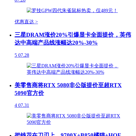
优惠直达 >
三星DRAM涨价20%引爆显卡全面提价，英伟
达中高端产品线涨幅达20%-30%
5
07.28
美零售商将RTX 5080非公版提价至超RTX
5090官方价
4
07.31
把钱花在刀刃上，9700X+B850橘猫+HOF