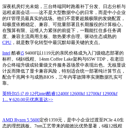
深夜机房灯光未熄，三台终端同时跑着补丁分发、日志分析与
远程桌面会话——这不是大型数据中心的日常，而是中小企业
的IT管理员最真实的战场。他们不需要超频极限的发烧配置，
却极度依赖稳定、兼容、可批量部署且长期服役的计算核心。
在预算有限、运维人力紧张的前提下，一颗能扛住多任务调
度、兼容主流商用主板、散热要求合理、驱动生态成熟的
CPU
，就是数字化转型中最沉默却最关键的支点。
Intel
酷睿
i5
9400F以1119元的亲民价格成为入门级稳态部署的
标杆。6核6线程、14nm Coffee Lake架构与65W TDP，在老旧
办公终端升级或轻量级文件服务器场景中表现出色。无核显设
计反而降低了显卡兼容风险，特别适合统一部署纯计算节点，
配合千兆网卡与成熟BIOS，三年内零故障率实测数据扎实可
靠。
英特尔i5 i7 i9 12代intel酷睿12400f 12600kf 12700kf 12900kf
1...
￥620.00元
优惠直达>>
AMD Ryzen 5 5600
定价1359元，是中小企业过渡至PCIe 4.0生
态的理想跳板。7nm工艺带来的能效比优势显著，6核12线程