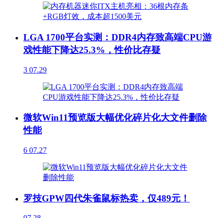
LGA 1700平台实测：DDR4内存致高端CPU游
戏性能下降达25.3%，性价比存疑
3
07.29
微软Win11预览版大幅优化碎片化大文件删除
性能
6
07.27
罗技GPW四代朱雀鼠标热卖，仅489元！
07.28