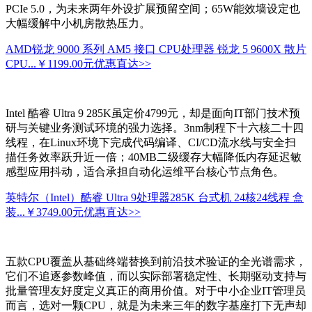
PCIe 5.0，为未来两年外设扩展预留空间；65W能效墙设定也
大幅缓解中小机房散热压力。
AMD锐龙 9000 系列 AM5 接口 CPU处理器 锐龙 5 9600X 散片
CPU...
￥1199.00元
优惠直达>>
Intel 酷睿 Ultra 9 285K虽定价4799元，却是面向IT部门技术预
研与关键业务测试环境的强力选择。3nm制程下十六核二十四
线程，在Linux环境下完成代码编译、CI/CD流水线与安全扫
描任务效率跃升近一倍；40MB二级缓存大幅降低内存延迟敏
感型应用抖动，适合承担自动化运维平台核心节点角色。
英特尔（Intel）酷睿 Ultra 9处理器285K 台式机 24核24线程 盒
装...
￥3749.00元
优惠直达>>
五款CPU覆盖从基础终端替换到前沿技术验证的全光谱需求，
它们不追逐参数峰值，而以实际部署稳定性、长期驱动支持与
批量管理友好度定义真正的商用价值。对于中小企业IT管理员
而言，选对一颗CPU，就是为未来三年的数字基座打下无声却