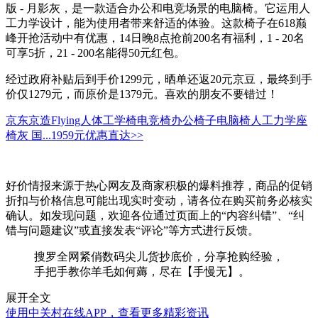
版 - 月影灰，是一款适合办公和电竞场景的电脑椅。它运用人
工力学设计，能为使用者带来舒适的体验。这款椅子在618巅
峰开抢活动中有优惠，14日晚8点抢前200名有福利，1 - 20名
可享5折，21 - 200名能得50元红包。
经过政府补贴后到手价1299元，晒单还返20元京豆，最终到手
价仅1279元，而原价是1379元。喜欢的朋友不要错过！
京东京造Flying人体工学椅电竞椅办公椅子电脑椅人工力学座
椅灰 国...
1959元
优惠直达>>
好价情报来源于热心网友及商家积极的爆料推荐，商品的促销
折扣与价格信息可能出现实时变动，请各位在购买前务必核实
确认。如发现问题，欢迎各位通过页面上的“内容纠错”、“纠
错与问题建议”或直接发表“评论”等方式进行反馈。
搜罗全网紧俏数码尖儿货抄底价，分享抢购经验，
手把手教你羊毛如何薅，尽在【手慢无】。
展开全文
使用中关村在线APP，查看更多精彩资讯