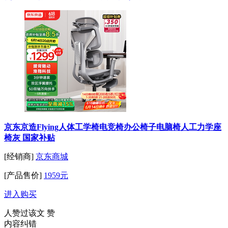
京东京造Flying人体工学椅电竞椅办公椅子电脑椅人工力学座
椅灰 国家补贴
[经销商]
京东商城
[产品售价]
1959元
进入购买
人赞过该文
赞
内容纠错