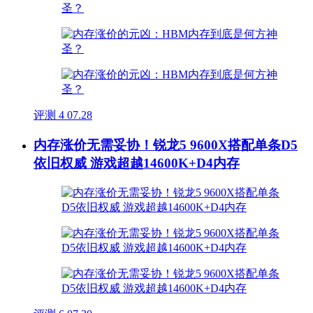
评测
4
07.28
内存涨价无需妥协！锐龙5 9600X搭配单条D5
依旧权威 游戏超越14600K+D4内存