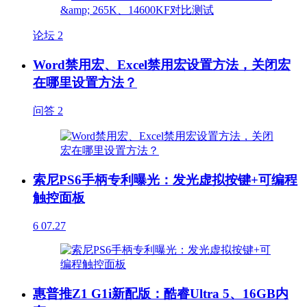
论坛
2
Word禁用宏、Excel禁用宏设置方法，关闭宏
在哪里设置方法？
问答
2
索尼PS6手柄专利曝光：发光虚拟按键+可编程
触控面板
6
07.27
惠普推Z1 G1i新配版：酷睿Ultra 5、16GB内