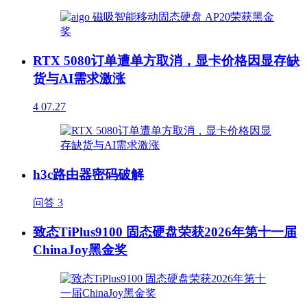
RTX 5080订单遭单方取消，显卡价格因显存缺
货与AI需求激涨
4
07.27
h3c路由器密码破解
问答
3
致态TiPlus9100 固态硬盘荣获2026年第十一届
ChinaJoy黑金奖