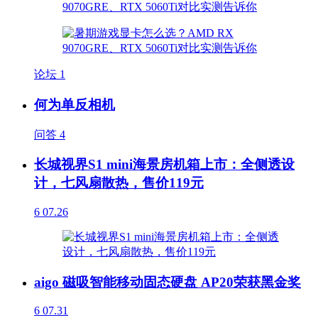
论坛
1
何为单反相机
问答
4
长城视界S1 mini海景房机箱上市：全侧透设
计，七风扇散热，售价119元
6
07.26
aigo 磁吸智能移动固态硬盘 AP20荣获黑金奖
6
07.31