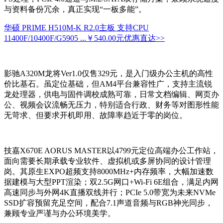
与资料备份冗余，真正实现“一板多能”。
华硕 PRIME H510M-K R2.0主板 支持CPU
11400F/10400F/G5905 ...
￥540.00元
优惠直达>>
影驰A320M龙将Ver1.0仅售329元，是入门级办公主机的高性
价比基石。虽定位基础，但AM4平台兼容性广，支持主流锐
龙处理器，供电与固件调校成熟可靠，日常文档编辑、网页办
公、视频会议流畅无压力，特别适合行政、财务等对图形性能
无苛求、但要求开机即用、故障率趋近于零的岗位。
技嘉X670E AORUS MASTER以4799元定位高端办公工作站，
面向需要长期承载专业软件、虚拟机或多屏协同的设计管理
岗。其原生EXPO超频支持8000MHz+内存频率，大幅加速数
据建模与大型PPT渲染；双2.5G网口+Wi-Fi 6E组合，满足内网
高速同步与外网4K直播双线并行；PCIe 5.0带宽为未来NVMe
SSD扩容预留充足空间，配合7.1声道音频与RGB神光同步，
兼顾专业严谨与办公环境美学。