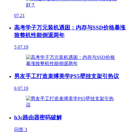
07.21
高考学子万元装机遇困：内存与SSD价格暴涨
致整机性能倒退两年
5
07.19
男友手工打造束缚美学PS5壁挂支架引热议
6
07.19
h3c路由器密码破解
问答
3