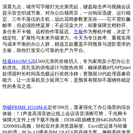
清晨九点，城市写字楼灯光次第亮起，键盘敲击声与视频会议
提示音交织成节奏。对办公白领而言，一台响应迅捷、运行稳
定、三年不落伍的主机，远比花哨参数更实在——它不需狂飙
帧率，但必须拒绝蓝屏；不必渲染大片，却要保障文档秒开、
多任务不卡顿、远程协作零延迟。
主板
作为整机中枢，决定了
稳定性、扩展性与未来升级潜力。今天为专注效率、重视实用
与成本平衡的办公人群，精选五款覆盖不同预算与进阶需求的
主板，助你打造安心可靠的生产力平台。
技嘉H410M S2
以569元亲民价格切入，专为家用及小型办公主
机优化。其扎实的供电设计与散热布局，确保搭载8代/9代Intel
处理器时长时间高负载运行依然冷静；更预留10代处理器兼容
能力，让一次装机至少延用三年，是预算有限却不愿牺牲稳定
性的务实之选。
华硕PRIME H510M-K
定价599元，显著强化了办公场景的综合
体验：7.1声道高清音效让线上会议语音清晰可辨，千兆网卡
保障大文件上传下载不拖沓；DDR4双插槽支持64GB内存与
3200MHz高频，轻松应对多浏览器标签、Excel宏运算与轻量
PS处理；PCIe 4.0通道与M.2/SATA双存储方案，兼顾系统速度