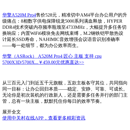
华擎A520M Pro4
售价528元，精准切中AM4平台办公用户的升
级痛点：8相数字供电保障锐龙5000系列满血释放，HYPER
DDR4技术突破内存频率瓶颈至4733MHz，大幅提升多任务切
换响应；内置WiFi6模块免去网线束缚，M.2钢铁铠甲散热设
计延长SSD寿命，NAHIMIC音效增强会议语音识别准确率
——每一处细节，都为办公效率而生。
华擎（ASRock） A520M Pro4 匠心 主板 支持 cpu
5700X3D/5700X...
￥459.00元
优惠直达>>
从三百元入门到近五千元旗舰，五款主板各守其位，共同指向
同一目标：让办公回归本质——稳定、安静、可靠、可成长。
无论你是初次装机的行政新人，还是需要多任务并行的部门主
管，总有一块主板，默默托住你每日的效率节奏。
展开全文
使用中关村在线APP，查看更多精彩资讯