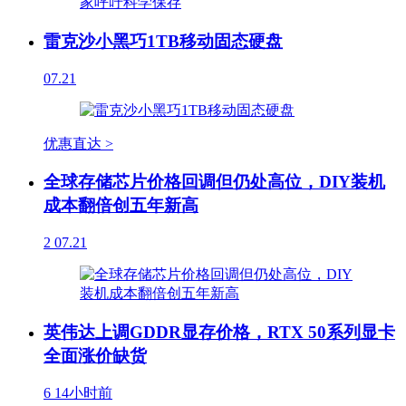
雷克沙小黑巧1TB移动固态硬盘
07.21
优惠直达 >
全球存储芯片价格回调但仍处高位，DIY装机
成本翻倍创五年新高
2
07.21
英伟达上调GDDR显存价格，RTX 50系列显卡
全面涨价缺货
6
14小时前