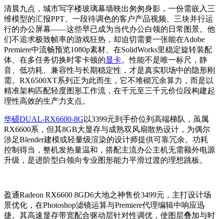
清晨九点，城市写字楼玻璃幕墙映出匆匆身影，一份需嵌入三
维模型的汇报PPT、一段待调色的客户产品视频、三块并行运
行的办公屏幕——这些早已成为当代办公白领的日常图景。他
们不追求极致帧率的游戏狂热，却迫切需要一张能在Adobe
Premiere中流畅预览1080p素材、在SolidWorks里稳定旋转装配
体、在多任务切换时零卡顿的
显卡
。性能不是唯一标尺，静
音、低功耗、兼容性与长期稳定性，才是真实职场中的隐形刚
需。RX6500XT系列正为此而生，它不堆砌冗余算力，而是以
精准架构匹配轻度图形工作流，在千元至三千元价位段构建起
理性高效的生产力支点。
华硕DUAL-RX6600-8G
以3399元到手价位列高端梯队，虽属
RX6600系，但其8GB大显存与成熟双风扇散热设计，为偶尔
涉足Blender建模或轻量级渲染的设计师提供可靠冗余。功耗
控制得当，整机发热量温和，搭配主流办公主机无需额外电源
升级，是进阶型白领向专业图形能力平滑过渡的理想跳板。
盈通Radeon RX6600 8GD6大地之神售价3499元，主打设计场
景优化，在Photoshop滤镜运算与Premiere代理编辑中响应迅
捷。其高速显存带宽配合驱动层针对性调优，使图层叠加与时