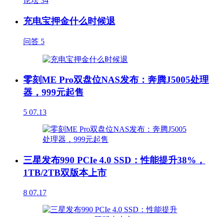
论坛
34
充电宝押金什么时候退
问答
5
零刻ME Pro双盘位NAS发布：奔腾J5005处理
器，999元起售
5
07.13
三星发布990 PCIe 4.0 SSD：性能提升38%，
1TB/2TB双版本上市
8
07.17