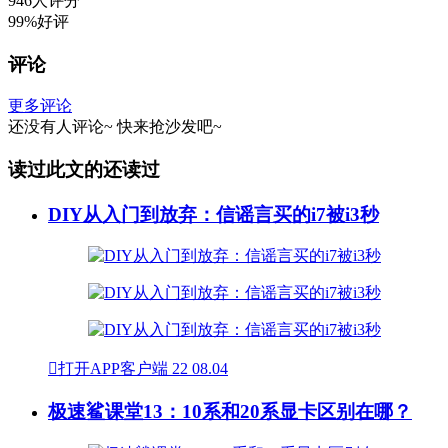
946人评分
99%好评
评论
更多评论
还没有人评论~
快来
抢沙发
吧~
读过此文的还读过
DIY从入门到放弃：信谣言买的i7被i3秒

打开APP客户端
22
08.04
极速鲨课堂13：10系和20系显卡区别在哪？