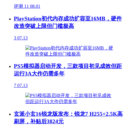
评测
11
08.01
PlayStation初代内存成功扩容至16MB，硬件
改造突破上限但门槛极高
3
07.13
PS5模拟器启动开发，三款项目初见成效但距
运行3A大作仍需多年
7
07.13
玄派小玄16锐龙版发布：锐龙7 H255+2.5K高
刷屏，补贴后3824元