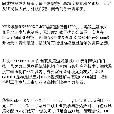
间线拖拽更为顺滑，适合常需交付高精度视觉稿的市场、运营
及UI岗位人员，外观沉稳，契合商务环境审美。
XFX讯景RX6500XT 4GB黑狼版仅售1799元，黑狼主题设计
兼具辨识度与克制感，无过度灯效干扰办公氛围。实测在
PowerPoint 3D转换、轻量AE合成及多浏览器+Office+Zoom多
开场景下表现稳健，是预算有限但拒绝核显瓶颈的务实之选。
升技RX6500XT 4G白色双风扇游戏版以1099元刷新入门门
槛，风之力三风扇系统辅以铜管直触与智能启停技术，满载温
度常年压制在65℃以内，办公室静音环境尤为友好。4GB
GDDR6显存足以应对1080p视频硬解与基础CAD绘图，堪称
小型工作室与自由职业者高性价比生产力基石。
华擎Radeon RX6500 XT Phantom Gaming D 4GB OC定价1599
元，Phantom Gaming系列兼顾工业美学与散热效能，白色双风
扇搭配RGB灯效可一键关闭，满足企业IT统一管理需求。OC