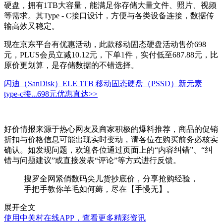
硬盘，拥有1TB大容量，能满足你存储大量文件、照片、视频
等需求。其Type - C接口设计，方便与各类设备连接，数据传
输高效又稳定。
现在京东平台有优惠活动，此款移动固态硬盘活动售价698
元，PLUS会员立减10.12元，下单1件，实付低至687.88元，比
原价更划算，是存储数据的不错选择。
闪迪（SanDisk）ELE 1TB 移动固态硬盘（PSSD）新元素
type-c接...
698元
优惠直达>>
好价情报来源于热心网友及商家积极的爆料推荐，商品的促销
折扣与价格信息可能出现实时变动，请各位在购买前务必核实
确认。如发现问题，欢迎各位通过页面上的“内容纠错”、“纠
错与问题建议”或直接发表“评论”等方式进行反馈。
搜罗全网紧俏数码尖儿货抄底价，分享抢购经验，
手把手教你羊毛如何薅，尽在【手慢无】。
展开全文
使用中关村在线APP，查看更多精彩资讯