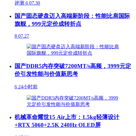
评测
6
07.30
国产固态硬盘迈入高端新阶段：性能比肩国际
旗舰，999元定价成转折点
8
07.27
国产DDR5内存突破7200MT/s高频，3999元定
价引发性能与价值新思考
6
24小时前
机械革命耀世15 Air上市：1.5kg轻薄设计
+RTX 5060+2.5K 240Hz OLED屏