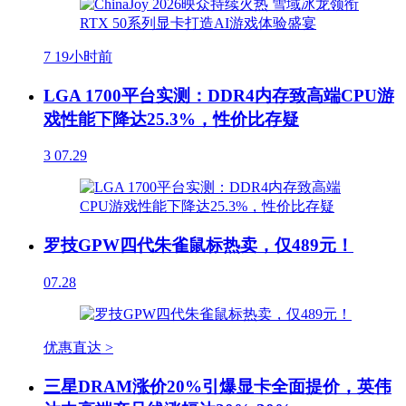
7
19小时前
LGA 1700平台实测：DDR4内存致高端CPU游
戏性能下降达25.3%，性价比存疑
3
07.29
罗技GPW四代朱雀鼠标热卖，仅489元！
07.28
优惠直达 >
三星DRAM涨价20%引爆显卡全面提价，英伟