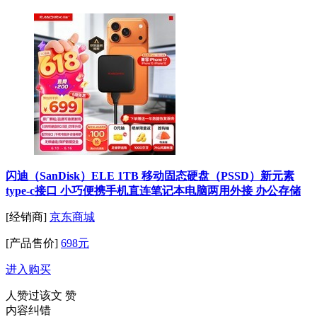
闪迪（SanDisk）ELE 1TB 移动固态硬盘（PSSD）新元素
type-c接口 小巧便携手机直连笔记本电脑两用外接 办公存储
[经销商]
京东商城
[产品售价]
698元
进入购买
人赞过该文
赞
内容纠错