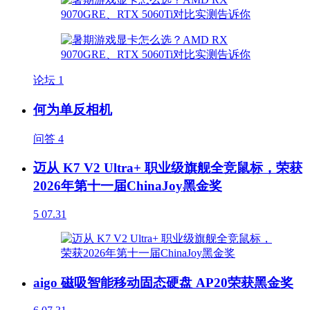
论坛
1
何为单反相机
问答
4
迈从 K7 V2 Ultra+ 职业级旗舰全竞鼠标，荣获
2026年第十一届ChinaJoy黑金奖
5
07.31
aigo 磁吸智能移动固态硬盘 AP20荣获黑金奖