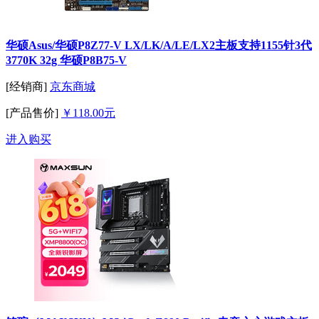
华硕Asus/华硕P8Z77-V LX/LK/A/LE/LX2主板支持1155针3代
3770K 32g 华硕P8B75-V
[经销商]
京东商城
[产品售价]
￥118.00元
进入购买