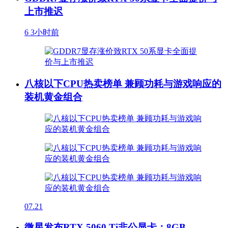
上市推迟
6
3小时前
八核以下CPU热卖榜单 兼顾功耗与游戏响应的
装机黄金组合
07.21
微星发布RTX 5060 Ti非公显卡：8GB