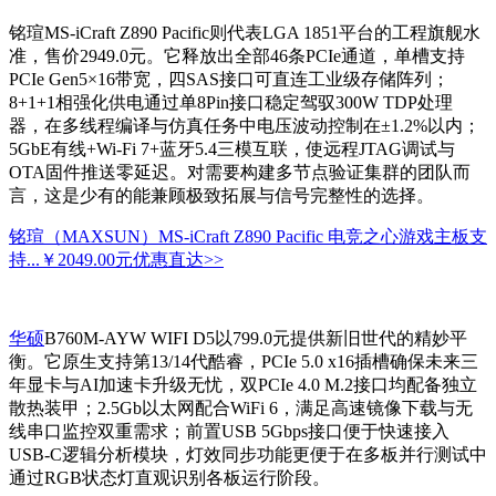
铭瑄MS-iCraft Z890 Pacific则代表LGA 1851平台的工程旗舰水
准，售价2949.0元。它释放出全部46条PCIe通道，单槽支持
PCIe Gen5×16带宽，四SAS接口可直连工业级存储阵列；
8+1+1相强化供电通过单8Pin接口稳定驾驭300W TDP处理
器，在多线程编译与仿真任务中电压波动控制在±1.2%以内；
5GbE有线+Wi-Fi 7+蓝牙5.4三模互联，使远程JTAG调试与
OTA固件推送零延迟。对需要构建多节点验证集群的团队而
言，这是少有的能兼顾极致拓展与信号完整性的选择。
铭瑄（MAXSUN）MS-iCraft Z890 Pacific 电竞之心游戏主板支
持...
￥2049.00元
优惠直达>>
华硕
B760M-AYW WIFI D5以799.0元提供新旧世代的精妙平
衡。它原生支持第13/14代酷睿，PCIe 5.0 x16插槽确保未来三
年显卡与AI加速卡升级无忧，双PCIe 4.0 M.2接口均配备独立
散热装甲；2.5Gb以太网配合WiFi 6，满足高速镜像下载与无
线串口监控双重需求；前置USB 5Gbps接口便于快速接入
USB-C逻辑分析模块，灯效同步功能更便于在多板并行测试中
通过RGB状态灯直观识别各板运行阶段。