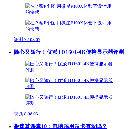
评测
32
08.05
随心又随行！优派TD1601-4K便携显示器评测
视频
8
08.03
极速鲨课堂10：电脑越用越卡有救吗？