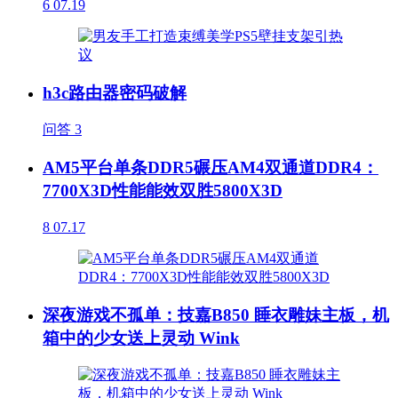
6
07.19
h3c路由器密码破解
问答
3
AM5平台单条DDR5碾压AM4双通道DDR4：
7700X3D性能能效双胜5800X3D
8
07.17
深夜游戏不孤单：技嘉B850 睡衣雕妹主板，机
箱中的少女送上灵动 Wink