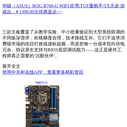
华硕（ASUS）ROG B760-G WIFI 吹雪/TUF重炮手/TX天选 游
戏台...
￥1399.00元
优惠直达>>
三款主板覆盖了从教学实验、中小批量验证到大型系统联调的
不同纵深需求，价格梯度合理，技术路线互补。它们不追求消
费级市场的炫目灯效或虚标超频，而是把每一分成本投向供电
冗余、协议原生支持与BIOS底层调试能力——这正是硬件工
程师真正需要的‘沉默伙伴’。
展开全文
使用中关村在线APP，查看更多精彩资讯