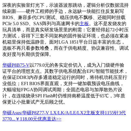
深夜的实验室灯光下，示波器波形跳动，逻辑分析仪数据流持
续刷新——硬件工程师的手边，永远缺一块能扛住反复刷写
BIOS、兼容多代CPU测试、稳压供电不飘移、还能同时挂载
PCIe 5.0 SSD、SAS阵列与高速网卡的
主板
。这不是发烧友的
玩具清单，而是真实研发场景里的刚需：它要经得起72小时压
力测试，容得下三套不同架构的固件验证环境，也必须在紧凑
机箱里保持低温静音。面对LGA 1851平台日益丰富的生态，
选板不再只看参数堆叠，而在于供电精度、协议兼容性、调试
友好度与长期供货保障。
华硕P8B75-V
以779.0元的务实定价切入，成为入门级硬件验
证平台的理想支点。其数字供电系统配合EPU智能节能技术，
在保证DDR3内存多通道稳定运行的同时，将待机功耗压至行
业低位；EFI BIOS界面直观，支持一键加载预设电压曲线，
大幅缩短FPGA协同调试周期；全固态电容与加厚散热片设
计，在连续烧录SPI Flash时仍维持南桥温度低于65℃，3年质
保更让小批量试产无后顾之忧。
华硕Asus/华硕P8Z77-V LX/LK/A/LE/LX2主板支持1155针3代
3770...
￥118.00元
优惠直达>>