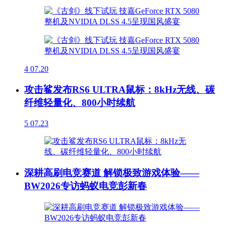
4
07.20
攻击鲨发布RS6 ULTRA鼠标：8kHz无线、碳
纤维轻量化、800小时续航
5
07.23
深耕高刷电竞赛道 解锁极致游戏体验——
BW2026专访蚂蚁电竞彭新春