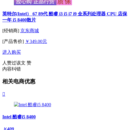
英特尔(Intel） 67 89代 酷睿 i3 i5 i7 i9 全系列处理器 CPU 店保
一年 i5 8400散片
[经销商]
京东商城
[产品售价]
￥349.00元
进入购买
人赞过该文
赞
内容纠错
相关电商优惠

Intel 酷睿i5 8400
￥
409