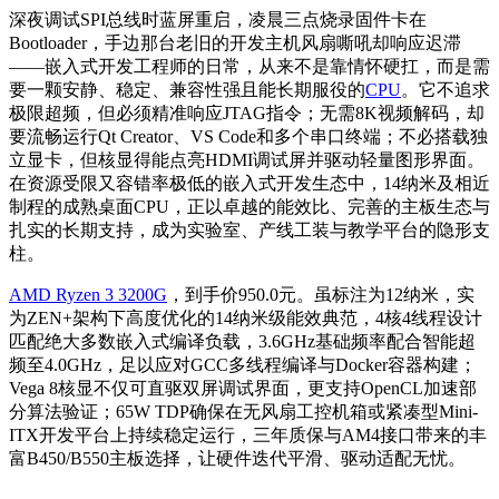
深夜调试SPI总线时蓝屏重启，凌晨三点烧录固件卡在
Bootloader，手边那台老旧的开发主机风扇嘶吼却响应迟滞
——嵌入式开发工程师的日常，从来不是靠情怀硬扛，而是需
要一颗安静、稳定、兼容性强且能长期服役的
CPU
。它不追求
极限超频，但必须精准响应JTAG指令；无需8K视频解码，却
要流畅运行Qt Creator、VS Code和多个串口终端；不必搭载独
立显卡，但核显得能点亮HDMI调试屏并驱动轻量图形界面。
在资源受限又容错率极低的嵌入式开发生态中，14纳米及相近
制程的成熟桌面CPU，正以卓越的能效比、完善的主板生态与
扎实的长期支持，成为实验室、产线工装与教学平台的隐形支
柱。
AMD Ryzen 3 3200G
，到手价950.0元。虽标注为12纳米，实
为ZEN+架构下高度优化的14纳米级能效典范，4核4线程设计
匹配绝大多数嵌入式编译负载，3.6GHz基础频率配合智能超
频至4.0GHz，足以应对GCC多线程编译与Docker容器构建；
Vega 8核显不仅可直驱双屏调试界面，更支持OpenCL加速部
分算法验证；65W TDP确保在无风扇工控机箱或紧凑型Mini-
ITX开发平台上持续稳定运行，三年质保与AM4接口带来的丰
富B450/B550主板选择，让硬件迭代平滑、驱动适配无忧。