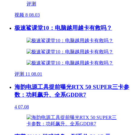
视频
8
08.03
极速鲨课堂10：电脑越用越卡有救吗？
评测
11
08.01
海韵电源工具提前曝光RTX 50 SUPER三卡参
数：功耗飙升、全系GDDR7
4
07.08