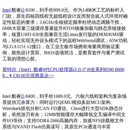
Intel
酷睿
i3
8100，到手价899.0元。作为14纳米工艺的标杆入
门款，原生四核四线程无超线程设计反而契合嵌入式环境对确
定性延迟的要求；3.6GHz全核锁定频率杜绝动态调频干扰，
6MB大容量三级缓存显著提升RTOS镜像加载与静态库链接效
率；核显UHD 630全面兼容主流Linux发行版的DRM/KMS驱
动，轻松实现无外设头模式下的远程WebSerial调试；65W功耗
与LGA1151 v2接口，在工业主板市场拥有海量商用验证案
例，散热设计宽容、BIOS选项简洁，是教育套件与量产测试
工装的理想心脏。
英特尔（Intel）酷睿8代CPU处理器i3 i5 i7 i9全系列8500 8600
8...
￥130.00元
优惠直达>>
Intel 酷睿
i5
8400，到手价1689.0元。六核六线程架构为复杂场
景提供冗余算力：同时运行QEMU模拟多款MCU架构、
Wireshark抓包分析CAN FD通信、Clion进行大型SDK静态分
析，依然游刃有余；12MB智能缓存大幅降低交叉编译中间文
件I/O等待；支持DDR4-2666高频内存，加速NFS挂载根文件
系统与NAND Flash仿真读写；其原生PCIe通道与丰富