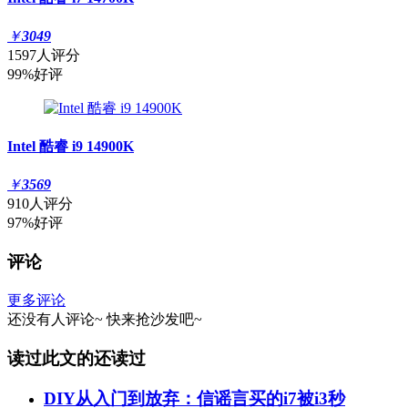
￥
3049
1597人评分
99%好评
Intel 酷睿 i9 14900K
￥
3569
910人评分
97%好评
评论
更多评论
还没有人评论~
快来
抢沙发
吧~
读过此文的还读过
DIY从入门到放弃：信谣言买的i7被i3秒