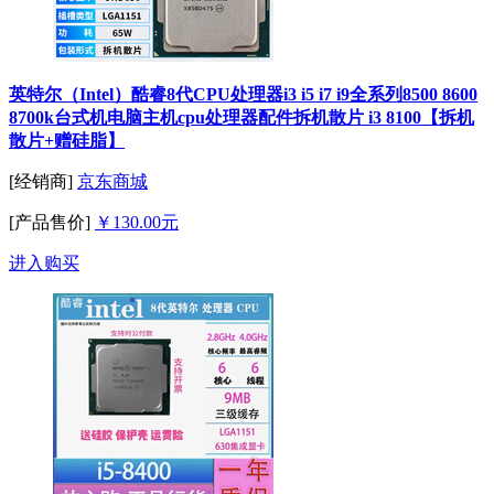
英特尔（Intel）酷睿8代CPU处理器i3 i5 i7 i9全系列8500 8600
8700k台式机电脑主机cpu处理器配件拆机散片 i3 8100【拆机
散片+赠硅脂】
[经销商]
京东商城
[产品售价]
￥130.00元
进入购买