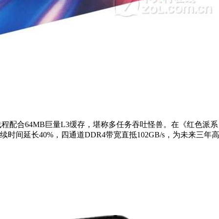
9.0元。32核64线程配合64MB巨量L3缓存，堪称多任务吞吐怪兽。在《
续时间延长40%，四通道DDR4带宽直抵102GB/s，为未来