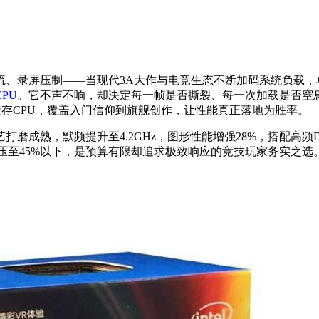
流、录屏压制——当现代3A大作与电竞生态不断加码系统负载，
CPU
。它不声不响，却决定每一帧是否撕裂、每一次加载是否窒
大缓存CPU，覆盖入门信仰到旗舰创作，让性能真正落地为胜率。
m工艺打磨成熟，默频提升至4.2GHz，图形性能增强28%，搭配高频D
U占用率压至45%以下，是预算有限却追求极致响应的竞技玩家务实之选