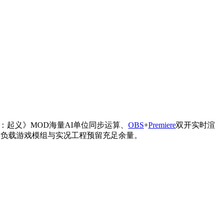
红色派系：起义》MOD海量AI单位同步运算、
OBS
+
Premiere
双开实时渲
三年高负载游戏模组与实况工程预留充足余量。