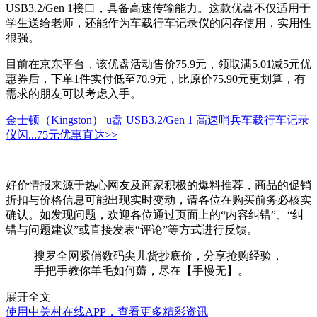
USB3.2/Gen 1接口，具备高速传输能力。这款优盘不仅适用于
学生送给老师，还能作为车载行车记录仪的闪存使用，实用性
很强。
目前在京东平台，该优盘活动售价75.9元，领取满5.01减5元优
惠券后，下单1件实付低至70.9元，比原价75.90元更划算，有
需求的朋友可以考虑入手。
金士顿（Kingston） u盘 USB3.2/Gen 1 高速哨兵车载行车记录
仪闪...
75元
优惠直达>>
好价情报来源于热心网友及商家积极的爆料推荐，商品的促销
折扣与价格信息可能出现实时变动，请各位在购买前务必核实
确认。如发现问题，欢迎各位通过页面上的“内容纠错”、“纠
错与问题建议”或直接发表“评论”等方式进行反馈。
搜罗全网紧俏数码尖儿货抄底价，分享抢购经验，
手把手教你羊毛如何薅，尽在【手慢无】。
展开全文
使用中关村在线APP，查看更多精彩资讯