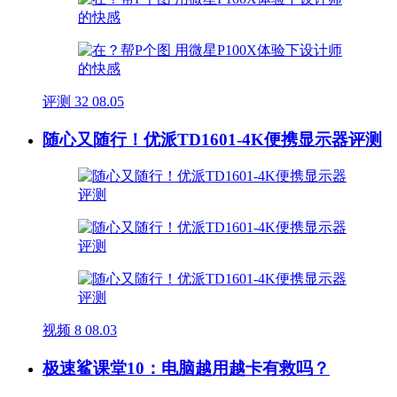
评测
32
08.05
随心又随行！优派TD1601-4K便携显示器评测
视频
8
08.03
极速鲨课堂10：电脑越用越卡有救吗？