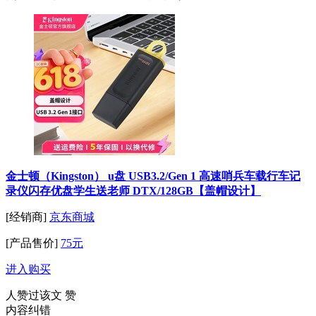
金士顿（Kingston） u盘 USB3.2/Gen 1 高速哨兵车载行车记
录仪闪存优盘学生送老师 DTX/128GB【盖帽设计】
[经销商]
京东商城
[产品售价]
75元
进入购买
人赞过该文
赞
内容纠错