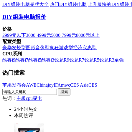
DIY组装电脑品牌大全
热门DIY组装电脑
上升最快的DIY组装
DIY组装电脑报价
价格
2999元以下
3000-4999元
5000-7999元
8000元以上
配置类型
豪华发烧型
图形音像型
疯狂游戏型
经济实惠型
CPU系列
酷睿i9
酷睿i7
酷睿i5
酷睿i3
锐龙R9
锐龙R7
锐龙R5
锐龙R3
至强
热门搜索
苹果发布会
AWE
Chinajoy
IFA
mwc
CES Asia
CES
热词：
主板
cpu
显卡
24小时热文
本周热评