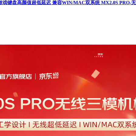
游戏键盘高颜值超低延迟 兼容WIN/MAC双系统 MX2.0S PRO-