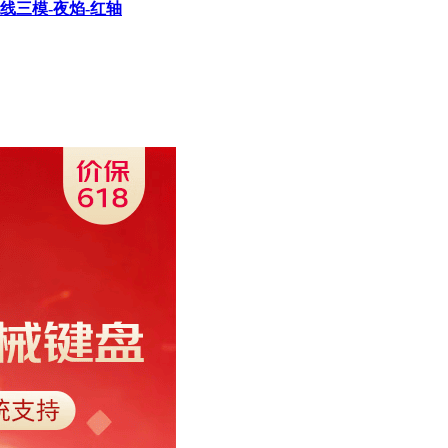
无线三模-夜焰-红轴