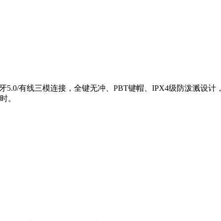
蓝牙5.0/有线三模连接，全键无冲、PBT键帽、IPX4级防泼溅设
当时。