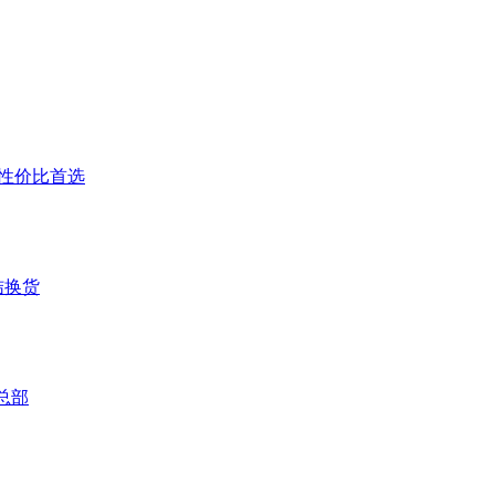
户高性价比首选
结换货
总部