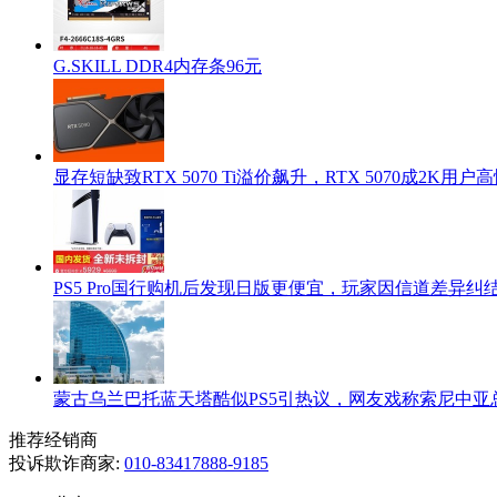
G.SKILL DDR4内存条96元
显存短缺致RTX 5070 Ti溢价飙升，RTX 5070成2K用
PS5 Pro国行购机后发现日版更便宜，玩家因信道差异纠
蒙古乌兰巴托蓝天塔酷似PS5引热议，网友戏称索尼中亚
推荐经销商
投诉欺诈商家:
010-83417888-9185