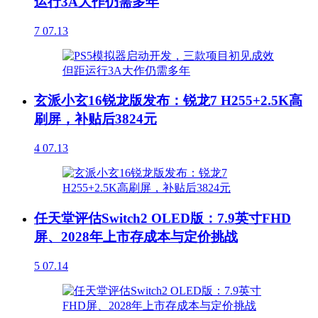
运行3A大作仍需多年
7
07.13
玄派小玄16锐龙版发布：锐龙7 H255+2.5K高
刷屏，补贴后3824元
4
07.13
任天堂评估Switch2 OLED版：7.9英寸FHD
屏、2028年上市存成本与定价挑战
5
07.14