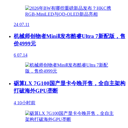
24
07.11
机械师创物者MiniⅡ发布酷睿Ultra 7新配版，售
价4999元
6
07.14
砺算LX 7G100国产显卡今晚开售，全自主架构
打破海外GPU垄断
4
10小时前