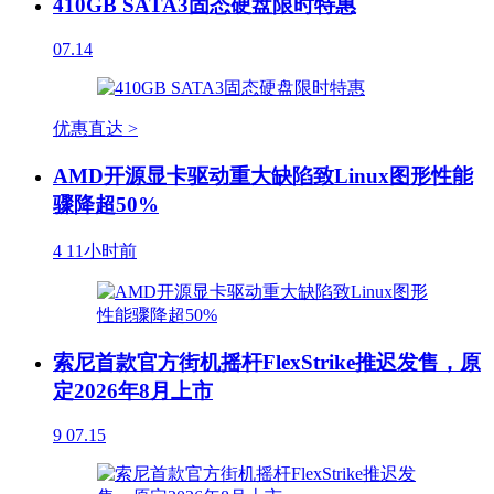
410GB SATA3固态硬盘限时特惠
07.14
优惠直达 >
AMD开源显卡驱动重大缺陷致Linux图形性能
骤降超50%
4
11小时前
索尼首款官方街机摇杆FlexStrike推迟发售，原
定2026年8月上市
9
07.15