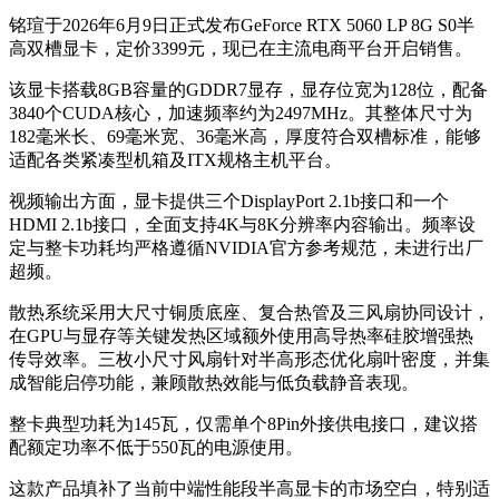
铭瑄于2026年6月9日正式发布GeForce RTX 5060 LP 8G S0半
高双槽显卡，定价3399元，现已在主流电商平台开启销售。
该显卡搭载8GB容量的GDDR7显存，显存位宽为128位，配备
3840个CUDA核心，加速频率约为2497MHz。其整体尺寸为
182毫米长、69毫米宽、36毫米高，厚度符合双槽标准，能够
适配各类紧凑型机箱及ITX规格主机平台。
视频输出方面，显卡提供三个DisplayPort 2.1b接口和一个
HDMI 2.1b接口，全面支持4K与8K分辨率内容输出。频率设
定与整卡功耗均严格遵循NVIDIA官方参考规范，未进行出厂
超频。
散热系统采用大尺寸铜质底座、复合热管及三风扇协同设计，
在GPU与显存等关键发热区域额外使用高导热率硅胶增强热
传导效率。三枚小尺寸风扇针对半高形态优化扇叶密度，并集
成智能启停功能，兼顾散热效能与低负载静音表现。
整卡典型功耗为145瓦，仅需单个8Pin外接供电接口，建议搭
配额定功率不低于550瓦的电源使用。
这款产品填补了当前中端性能段半高显卡的市场空白，特别适