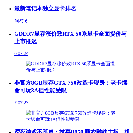
最新笔记本独立显卡排名
问答
6
GDDR7显存涨价致RTX 50系显卡全面提价与
上市推迟
6
07.24
非官方8GB显存GTX 750改造卡现身：老卡续
命可玩3A但性能受限
7
07.23
深夜游戏不孤单：技嘉B850 睡衣雕妹主板，机