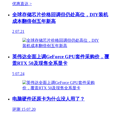
优惠直达 >
全球存储芯片价格回调但仍处高位，DIY装机
成本翻倍创五年新高
2
07.21
英伟达全面上调GeForce GPU套件采购价，覆
盖RTX 50及现售全系显卡
5
07.24
电脑硬件还原卡为什么没人用了？
评测
15
07.20