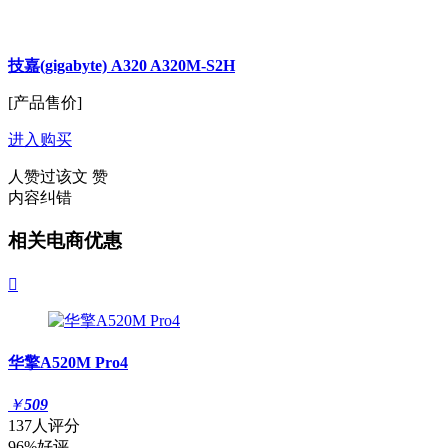
技嘉(gigabyte) A320 A320M-S2H
[产品售价]
进入购买
人赞过该文
赞
内容纠错
相关电商优惠

华擎A520M Pro4
￥
509
137人评分
96%好评