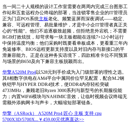
当一间二十人规模的设计工作室需要在两周内完成三台图形工
作站和五套远程办公终端的部署，当连锁零售企业的IT管理员
正为门店POS系统
主板
老化、频繁蓝屏而深夜调试——稳定、
兼容、可远程管理、易批量维护，才是中小企IT管理者真正关
心的“性能”。他们不追逐极致超频，但拒绝意外宕机；不需要
RGB灯效炫技，却苛求每一块主板都能在连续7×12小时运行
中保持温度均衡；他们采购时既要看单板成本，更看重三年内
免返修率、BIOS远程更新支持度以及对旧内存与新接口的平
滑兼容能力。正是在这种务实语境下，四款精准卡位不同预算
与场景的B650及向下兼容主板脱颖而出。
华擎A520M Pro4
以528元到手价成为入门级部署的理性之选。
其8相数字供电在AM4平台中属同价位罕见配置，配合M.2钢
铁铠甲与HYPER DDR4技术，使DDR4内存轻松突破
4733MHz，兼顾老旧Ryzen 3000系列与新型号的长期服役能
力；内置WiFi6模块与NAHIMIC音效，让临时视频会议终端无
需额外添购网卡与声卡，大幅缩短部署链条。
华擎（ASRock） A520M Pro4 匠心 主板 支持 cpu
5700X3D/5700X...
￥459.00元
优惠直达>>