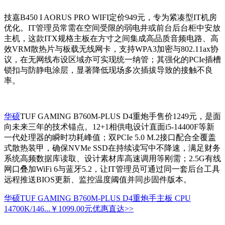
技嘉B450 I AORUS PRO WIFI定价949元，专为紧凑型IT机房
优化。IT管理员常需在空间受限的弱电井或前台后台柜中安放
主机，这款ITX规格主板在方寸之间集成高品质音频电路、高
效VRM散热片与板载无线网卡，支持WPA3加密与802.11ax协
议，在无网线布设区域亦可实现统一纳管；其强化的PCIe插槽
锁扣与防静电涂层，显著降低现场多次插拔导致的接触不良
率。
华硕
TUF GAMING B760M-PLUS D4重炮手售价1249元，是面
向未来三年的技术锚点。12+1相供电设计直面i5-14400F等新
一代处理器的瞬时功耗峰值；双PCIe 5.0 M.2接口配合全覆盖
式散热装甲，确保NVMe SSD在持续读写中不降速，满足财务
系统高频数据库读取、设计素材库高速调用等刚需；2.5G有线
网口叠加WiFi 6与蓝牙5.2，让IT管理员可通过同一套后台工具
远程推送BIOS更新、监控温度阈值并同步固件版本。
华硕TUF GAMING B760M-PLUS D4重炮手主板 CPU
14700K/146...
￥1099.00元
优惠直达>>