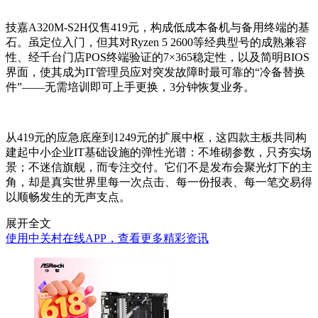
技嘉A320M-S2H仅售419元，构成低成本备机与备用终端的基
石。虽定位入门，但其对Ryzen 5 2600等经典型号的成熟兼容
性、经千台门店POS终端验证的7×365稳定性，以及简明BIOS
界面，使其成为IT管理员应对突发故障时最可靠的“冷备替换
件”——无需培训即可上手更换，3分钟恢复业务。
从419元的应急底座到1249元的扩展中枢，这四款主板共同构
建起中小企业IT基础设施的弹性光谱：不堆砌参数，只夯实场
景；不迷信旗舰，而专注交付。它们不是发布会聚光灯下的主
角，却是真实世界里每一次点击、每一份报表、每一笔交易得
以顺畅发生的无声支点。
展开全文
使用中关村在线APP，查看更多精彩资讯