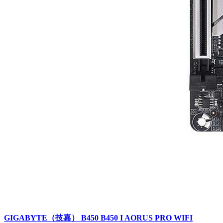
GIGABYTE（技嘉） B450 B450 I AORUS PRO WIFI