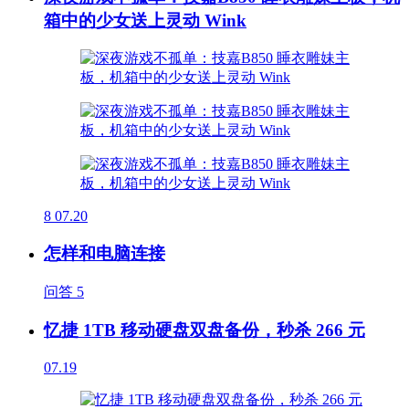
箱中的少女送上灵动 Wink
8
07.20
怎样和电脑连接
问答
5
忆捷 1TB 移动硬盘双盘备份，秒杀 266 元
07.19