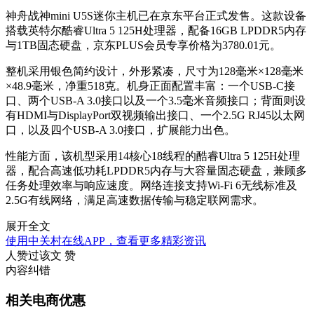
神舟战神mini U5S迷你主机已在京东平台正式发售。这款设备
搭载英特尔酷睿Ultra 5 125H处理器，配备16GB LPDDR5内存
与1TB固态硬盘，京东PLUS会员专享价格为3780.01元。
整机采用银色简约设计，外形紧凑，尺寸为128毫米×128毫米
×48.9毫米，净重518克。机身正面配置丰富：一个USB-C接
口、两个USB-A 3.0接口以及一个3.5毫米音频接口；背面则设
有HDMI与DisplayPort双视频输出接口、一个2.5G RJ45以太网
口，以及四个USB-A 3.0接口，扩展能力出色。
性能方面，该机型采用14核心18线程的酷睿Ultra 5 125H处理
器，配合高速低功耗LPDDR5内存与大容量固态硬盘，兼顾多
任务处理效率与响应速度。网络连接支持Wi-Fi 6无线标准及
2.5G有线网络，满足高速数据传输与稳定联网需求。
展开全文
使用中关村在线APP，查看更多精彩资讯
人赞过该文
赞
内容纠错
相关电商优惠