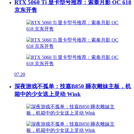
RTX 5060 Ti 显卡型号推荐：索泰月影 OC 618
京东开售
07.20
深夜游戏不孤单：技嘉B850 睡衣雕妹主板，机
箱中的少女送上灵动 Wink