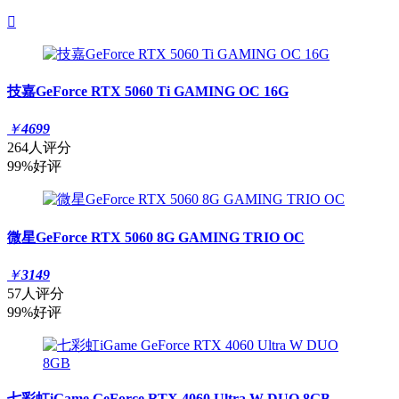

技嘉GeForce RTX 5060 Ti GAMING OC 16G
￥
4699
264人评分
99%好评
微星GeForce RTX 5060 8G GAMING TRIO OC
￥
3149
57人评分
99%好评
七彩虹iGame GeForce RTX 4060 Ultra W DUO 8GB