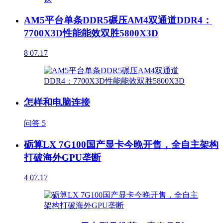
AM5平台单条DDR5碾压AM4双通道DDR4：
7700X3D性能能效双胜5800X3D
8
07.17
怎样和电脑连接
问答
5
砺算LX 7G100国产显卡今晚开售，全自主架构
打破海外GPU垄断
4
07.17