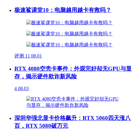
极速鲨课堂10：电脑越用越卡有救吗？
评测
11
08.01
RTX 4080空壳卡事件：外观完好却无GPU与显
存，揭示硬件欺诈新风险
4
08.03
深圳华强北显卡价格飙升：RTX 5060四天涨八
百，RTX 5080破万元