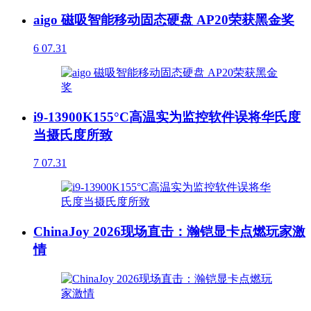
aigo 磁吸智能移动固态硬盘 AP20荣获黑金奖
6
07.31
i9-13900K155°C高温实为监控软件误将华氏度
当摄氏度所致
7
07.31
ChinaJoy 2026现场直击：瀚铠显卡点燃玩家激
情