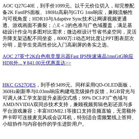
AOC Q27G40E，到手价1099元。以千元价位切入，却完整配
备2K FastIPS面板、180Hz高刷与GTG 1ms响应，兼顾流畅性
与可视角度；HDR10与Adaptive Sync技术让网课视频更通
透、游戏画面不撕裂；△E＜2的色准与广色域覆盖，满足基
础设计作业与多图对比需求；微边框设计节省书桌空间，灵活
升降支架适配不同坐姿，8000万:1动态对比度让PPT图表层次
分明，是学生党高性价比入门高刷屏的务实之选。
AOC 27英寸2K白色电竞显示器Fast IPS快速液晶1msGtG响应
HDR外...
￥841.00元
优惠直达>>
HKC GS27QES
，到手价3499元。同样采用QD-OLED面板，
360Hz刷新率与0.03ms响应构建电竞级操作反馈，RGB背光与
可调人体工学支架提升桌面仪式感；99% DCI-P3广色域与
AMD/NVIDIA双同步技术支持，兼顾视频剪辑色彩还原与多
平台游戏兼容；丰富HDMI2.1等接口支持音频直输，无需额外
声卡即可连接麦克风或会议耳机，特别适合需频繁线上答辩、
小组协作与内容创作的学生进阶用户。