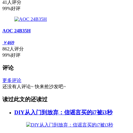
41人评分
99%好评
AOC 24B35H
￥
469
862人评分
99%好评
评论
更多评论
还没有人评论~
快来
抢沙发
吧~
读过此文的还读过
DIY从入门到放弃：信谣言买的i7被i3秒