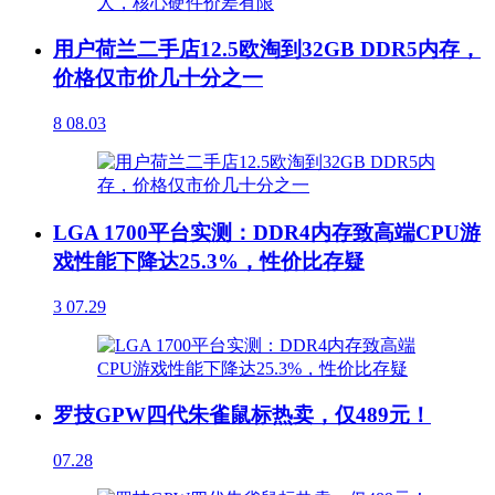
用户荷兰二手店12.5欧淘到32GB DDR5内存，
价格仅市价几十分之一
8
08.03
LGA 1700平台实测：DDR4内存致高端CPU游
戏性能下降达25.3%，性价比存疑
3
07.29
罗技GPW四代朱雀鼠标热卖，仅489元！
07.28