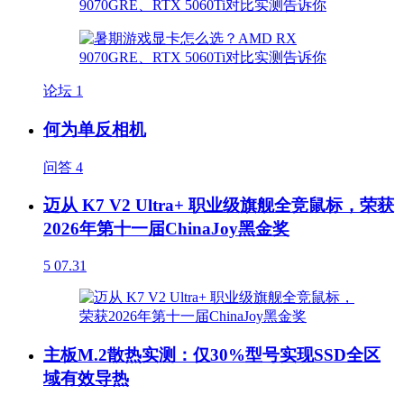
论坛
1
何为单反相机
问答
4
迈从 K7 V2 Ultra+ 职业级旗舰全竞鼠标，荣获
2026年第十一届ChinaJoy黑金奖
5
07.31
主板M.2散热实测：仅30%型号实现SSD全区
域有效导热