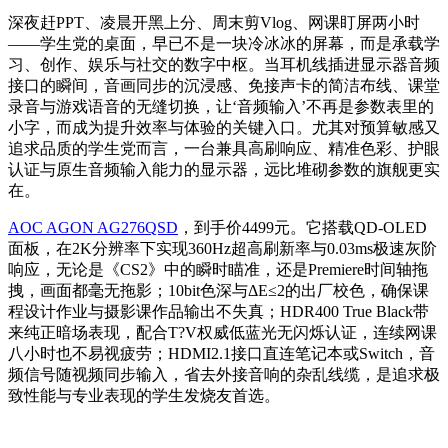
深夜赶PPT、凌晨开黑上分、周末剪Vlog、网课盯屏两小时
——学生党的桌面，早已不是一块冷冰冰的屏幕，而是承载学
习、创作、娱乐与社交的数字中枢。当耳机线插进显示器音频
接口的瞬间，音画同步的沉浸感、免接声卡的简洁布线、课堂
录音与游戏语音的无缝切换，让‘音频输入’不再是参数表里的
小字，而成为提升效率与体验的关键入口。尤其对预算敏感又
追求品质的学生党而言，一台兼具高刷响应、精准色彩、护眼
认证与原生音频输入能力的显示器，远比堆砌参数的旗舰更实
在。
AOC AGON AG276QSD
，到手价4499元。它搭载QD-OLED
面板，在2K分辨率下实现360Hz超高刷新率与0.03ms极速灰阶
响应，无论是《CS2》中的瞬时瞄准，还是Premiere时间轴拖
拽，画面都毫无拖影；10bit色深与ΔE≤2的出厂校色，确保课
程设计作业与摄影课作品输出不失真；HDR400 True Black带
来纯正暗场表现，配合T?V权威低蓝光无闪烁认证，连续网课
八小时也不易视疲劳；HDMI2.1接口直连笔记本或Switch，音
频信号随视频同步输入，省去外接音响的杂乱线缆，是追求极
致性能与专业表现的学生发烧友首选。