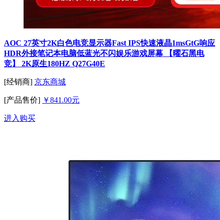
AOC 27英寸2K白色电竞显示器Fast IPS快速液晶1msGtG响应
HDR外接笔记本电脑低蓝光不闪娱乐游戏屏幕 【曜石黑电
竞】 2K原生180HZ Q27G40E
[经销商]
京东商城
[产品售价]
￥841.00元
进入购买