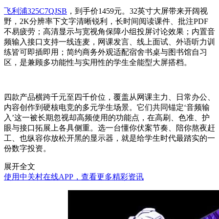
飞利浦325C7QJSB
，到手价1459元。32英寸大屏带来开阔视
野，2K分辨率下文字清晰锐利，长时间阅读课件、批注PDF
不易疲劳；高清显示与宽视角保障小组投屏讨论效果；内置音
频输入接口支持一线连麦，网课发言、线上面试、外语听力训
练皆可即插即用；简约商务外观适配宿舍书桌与图书馆自习
区，是兼顾多功能性与实用性的学生全能型大屏搭档。
四款产品横跨千元至四千价位，覆盖从网课主力、日常办公、
内容创作到硬核电竞的多元学生场景。它们共同锚定‘音频输
入’这一被长期忽视却高频使用的功能点，在高刷、色准、护
眼与接口拓展上各具侧重。选一台懂你伏案节奏、陪你熬夜赶
工、也纵容你放松开黑的显示器，就是给学生时代最踏实的一
份数字投资。
展开全文
使用中关村在线APP，查看更多精彩资讯