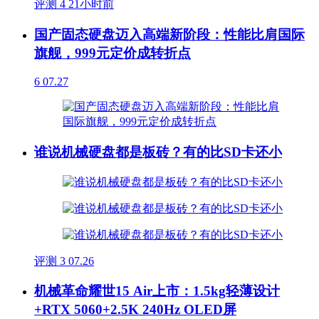
评测
4
21小时前
国产固态硬盘迈入高端新阶段：性能比肩国际
旗舰，999元定价成转折点
6
07.27
谁说机械硬盘都是板砖？有的比SD卡还小
评测
3
07.26
机械革命耀世15 Air上市：1.5kg轻薄设计
+RTX 5060+2.5K 240Hz OLED屏