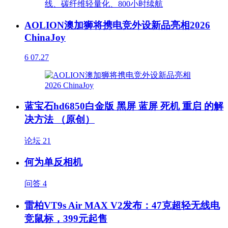
AOLION澳加狮将携电竞外设新品亮相2026
ChinaJoy
6
07.27
蓝宝石hd6850白金版 黑屏 蓝屏 死机 重启 的解
决方法 （原创）
论坛
21
何为单反相机
问答
4
雷柏VT9s Air MAX V2发布：47克超轻无线电
竞鼠标，399元起售