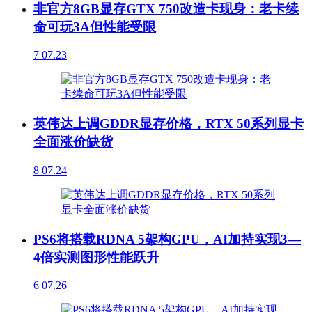
非官方8GB显存GTX 750改造卡现身：老卡续
命可玩3A但性能受限
7
07.23
英伟达上调GDDR显存价格，RTX 50系列显卡
全面涨价缺货
8
07.24
PS6将搭载RDNA 5架构GPU，AI加持实现3—
4倍实测图形性能跃升
6
07.26