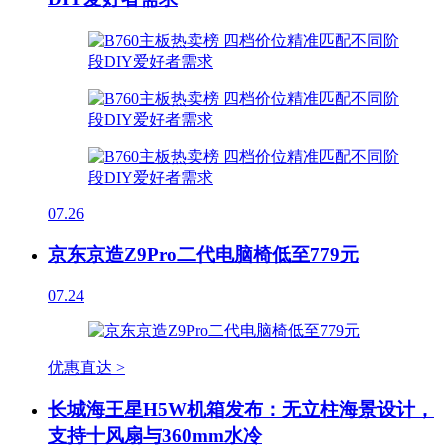
07.26
京东京造Z9Pro二代电脑椅低至779元
07.24
优惠直达 >
长城海王星H5W机箱发布：无立柱海景设计，
支持十风扇与360mm水冷