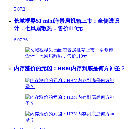
5
07.24
长城视界S1 mini海景房机箱上市：全侧透设
计，七风扇散热，售价119元
6
07.26
内存涨价的元凶：HBM内存到底是何方神圣？