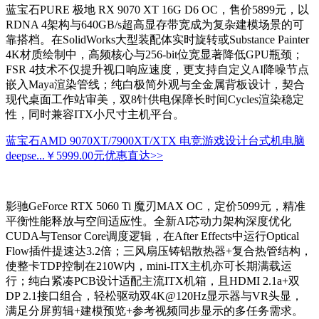
蓝宝石PURE 极地 RX 9070 XT 16G D6 OC，售价5899元，以
RDNA 4架构与640GB/s超高显存带宽成为复杂建模场景的可
靠搭档。在SolidWorks大型装配体实时旋转或Substance Painter
4K材质绘制中，高频核心与256-bit位宽显著降低GPU瓶颈；
FSR 4技术不仅提升视口响应速度，更支持自定义AI降噪节点
嵌入Maya渲染管线；纯白极简外观与全金属背板设计，契合
现代桌面工作站审美，双8针供电保障长时间Cycles渲染稳定
性，同时兼容ITX小尺寸主机平台。
蓝宝石AMD 9070XT/7900XT/XTX 电竞游戏设计台式机电脑
deepse...
￥5999.00元
优惠直达>>
影驰GeForce RTX 5060 Ti 魔刃MAX OC，定价5099元，精准
平衡性能释放与空间适应性。全新AI芯动力架构深度优化
CUDA与Tensor Core调度逻辑，在After Effects中运行Optical
Flow插件提速达3.2倍；三风扇压铸铝散热器+复合热管结构，
使整卡TDP控制在210W内，mini-ITX主机亦可长期满载运
行；纯白紧凑PCB设计适配主流ITX机箱，且HDMI 2.1a+双
DP 2.1接口组合，轻松驱动双4K@120Hz显示器与VR头显，
满足分屏剪辑+建模预览+参考视频同步显示的多任务需求。