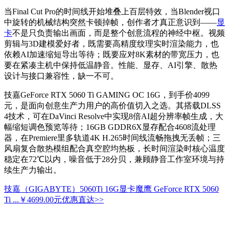
当Final Cut Pro的时间线开始堆叠上百层特效，当Blender视口
中旋转的机械结构突然卡顿掉帧，创作者才真正意识到——
显
卡
不是只负责输出画面，而是整个创意流程的神经中枢。视频
剪辑与3D建模爱好者，既需要高精度纹理实时渲染能力，也
依赖AI加速缩短导出等待；既要应对8K素材的带宽压力，也
要在紧凑主机中保持低温静音。性能、显存、AI引擎、散热
设计与接口兼容性，缺一不可。
技嘉GeForce RTX 5060 Ti GAMING OC 16G，到手价4099
元，是面向创意生产力用户的高价值切入之选。其搭载DLSS
4技术，可在DaVinci Resolve中实现8倍AI超分辨率帧生成，大
幅缩短调色预览等待；16GB GDDR6X显存配合4608流处理
器，在Premiere里多轨道4K H.265时间线流畅拖拽无丢帧；三
风扇复合散热模组配合真空腔均热板，长时间渲染时核心温度
稳定在72℃以内，噪音低于28分贝，兼顾静音工作室环境与持
续生产力输出。
技嘉（GIGABYTE）5060Ti 16G显卡魔鹰 GeForce RTX 5060
Ti ...
￥4699.00元
优惠直达>>