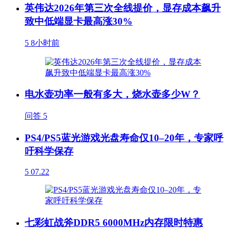
英伟达2026年第三次全线提价，显存成本飙升
致中低端显卡最高涨30%
5
8小时前
电水壶功率一般有多大，烧水壶多少W？
问答
5
PS4/PS5蓝光游戏光盘寿命仅10–20年，专家呼
吁科学保存
5
07.22
七彩虹战斧DDR5 6000MHz内存限时特惠