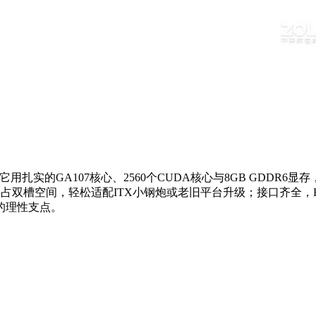
1709.0元。它用扎实的GA107核心、2560个CUDA核心与8GB G
槽空间，轻松适配ITX小钢炮或老旧平台升级；接口齐全，HDMI
的理性支点。