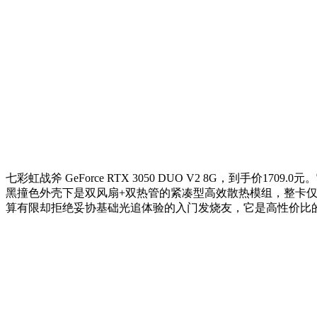
七彩虹战斧 GeForce RTX 3050 DUO V2 8G，到手价
黑撞色外壳下是双风扇+双热管的紧凑型高效散热模组，整卡仅占双
算有限却拒绝妥协基础光追体验的入门发烧友，它是高性价比