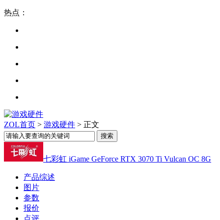
热点：
ZOL首页
>
游戏硬件
> 正文
七彩虹 iGame GeForce RTX 3070 Ti Vulcan OC 8G
产品综述
图片
参数
报价
点评