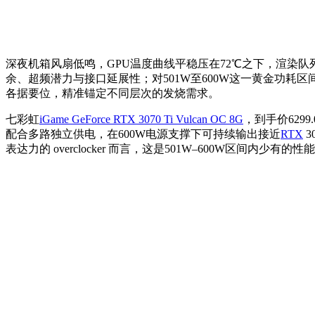
深夜机箱风扇低鸣，GPU温度曲线平稳压在72℃之下，渲染
余、超频潜力与接口延展性；对501W至600W这一黄金功耗
各据要位，精准锚定不同层次的发烧需求。
七彩虹
iGame GeForce RTX 3070 Ti Vulcan OC 8G
，到手价629
配合多路独立供电，在600W电源支撑下可持续输出接近
RTX
3
表达力的 overclocker 而言，这是501W–600W区间内少有