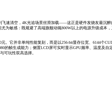
队列飞速清空，4K光追场景丝滑加载——这正是硬件发烧友最沉
区间尤为敏感：既规避了高端旗舰动辄800W以上的电源升级成
9.0元。它并非单纯性能复刻，而是以256-bit显存位宽、614
080的帧生成能力；侧置LCD屏可实时显示GPU频率、温度及
的性能与可玩性双高选择。