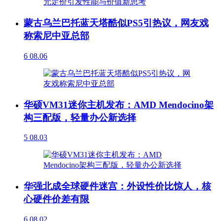
蒙古乌兰巴托蓝天塔酷似PS5引热议，网友戏
称索尼中亚总部
6
08.06
华硕VM31迷你主机发布：AMD Mendocino架
构三配版，轻量办公新选择
5
08.03
华强北成全球硬件迷宫：外设性价比惊人，核
心硬件价差有限
6
08.02