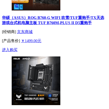
华硕（ASUS）ROG B760-G WIFI 吹雪/TUF重炮手/TX天选
游戏台式机电脑主板 TUF B760M-PLUS II D5重炮手
[经销商]
京东商城
[产品售价]
￥1499.00元
进入购买