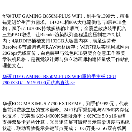
华硕TUF GAMING B850M-PLUS WIFI，到手价1399元，精准
锚定进阶生产力需求。14+2+1相80A大电流供电与8层PCB叠
构，赋予i7-14700K持续多核输出底气；全覆盖散热装甲配合
三挡PBO增强，让Blender渲染队列全程温度压制在75℃以
内；4条DDR5插槽支持192GB大容量内存，满足达芬奇
Resolve多节点调色与RAW素材缓存；WiFi7模块实现局域网内
20Gbps无线直传，白色装甲与浅色PCB更契合创意工作室美
学装机风格，是视觉设计师与独立动画师构建轻量级工作站的
理想支点。
华硕TUF GAMING B850M-PLUS WIFI重炮手主板 CPU
7800X3D/...
￥1599.00元
优惠直达>>
华硕ROG MAXIMUS Z790 EXTREME，到手价9999元，代表
当前消费级主板的技术巅峰。24+1相军规供电与APME内存优
化技术，完美驾驭i9-14900KS极限频率；双PCIe 5.0 x16插槽
支持双显卡异构计算，光显矩阵屏可编程显示渲染进度与系统
状态，联动音效提示关键节点完成；10G万兆+2.5G双有线网