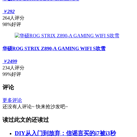
￥
292
264人评分
98%好评
华硕ROG STRIX Z890-A GAMING WIFI S吹雪
￥
2499
234人评分
99%好评
评论
更多评论
还没有人评论~
快来
抢沙发
吧~
读过此文的还读过
DIY从入门到放弃：信谣言买的i7被i3秒