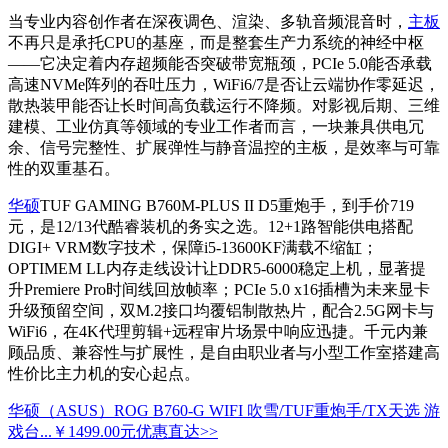
当专业内容创作者在深夜调色、渲染、多轨音频混音时，
主板
不再只是承托CPU的基座，而是整套生产力系统的神经中枢
——它决定着内存超频能否突破带宽瓶颈，PCIe 5.0能否承载
高速NVMe阵列的吞吐压力，WiFi6/7是否让云端协作零延迟，
散热装甲能否让长时间高负载运行不降频。对影视后期、三维
建模、工业仿真等领域的专业工作者而言，一块兼具供电冗
余、信号完整性、扩展弹性与静音温控的主板，是效率与可靠
性的双重基石。
华硕
TUF GAMING B760M-PLUS II D5重炮手，到手价719
元，是12/13代酷睿装机的务实之选。12+1路智能供电搭配
DIGI+ VRM数字技术，保障i5-13600KF满载不缩缸；
OPTIMEM LL内存走线设计让DDR5-6000稳定上机，显著提
升Premiere Pro时间线回放帧率；PCIe 5.0 x16插槽为未来显卡
升级预留空间，双M.2接口均覆铝制散热片，配合2.5G网卡与
WiFi6，在4K代理剪辑+远程审片场景中响应迅捷。千元内兼
顾品质、兼容性与扩展性，是自由职业者与小型工作室搭建高
性价比主力机的安心起点。
华硕（ASUS）ROG B760-G WIFI 吹雪/TUF重炮手/TX天选 游
戏台...
￥1499.00元
优惠直达>>