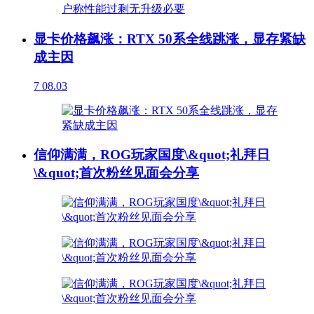
显卡价格飙涨：RTX 50系全线跳涨，显存紧缺
成主因
7
08.03
信仰满满，ROG玩家国度\&quot;礼拜日
\&quot;首次粉丝见面会分享