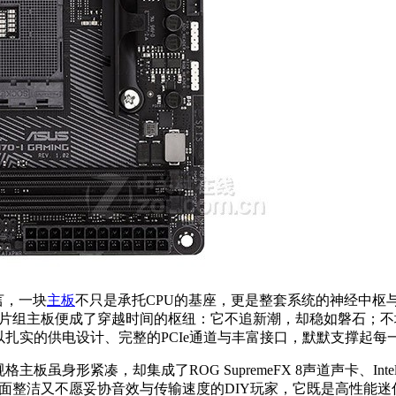
言，一块
主板
不只是承托CPU的基座，更是整套系统的神经中枢与
0芯片组主板便成了穿越时间的枢纽：它不追新潮，却稳如磐石；不
都以扎实的供电设计、完整的PCIe通道与丰富接口，默默支撑起
规格主板虽身形紧凑，却集成了ROG SupremeFX 8声道声卡、Intel
于追求桌面整洁又不愿妥协音效与传输速度的DIY玩家，它既是高性能