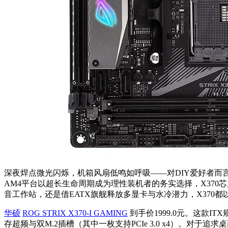
深夜焊点微光闪烁，机箱风扇低鸣如呼吸——对DIY爱好者而
AM4平台以超长生命周期成为理性装机者的务实选择，X37
音工作站，还是借EATX旗舰释放多显卡与水冷潜力，X370
华硕
ROG STRIX X370-I GAMING
到手价1999.0元。这款ITX
存超频与双M.2插槽（其中一枚支持PCIe 3.0 x4）。对