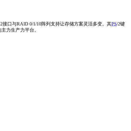
双M.2接口与RAID 0/1/10阵列支持让存储方案灵活多变。其
PS
/2键
的主力生产力平台。