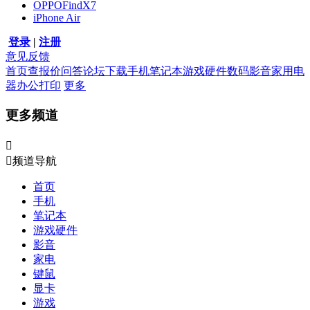
OPPOFindX7
iPhone Air
登录
|
注册
意见反馈
首页
查报价
问答
论坛
下载
手机
笔记本
游戏硬件
数码影音
家用电
器
办公打印
更多
更多频道


频道导航
首页
手机
笔记本
游戏硬件
影音
家电
键鼠
显卡
游戏