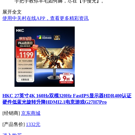
手把手教你羊毛如何薅，尽在【手慢无】。
展开全文
使用中关村在线APP，查看更多精彩资讯
HKC 27英寸4K 160Hz双模320Hz FastIPS显示器HDR400认证
硬件低蓝光旋转升降HDMI2.1电竞游戏G27H7Pro
[经销商]
京东商城
[产品售价]
1332元