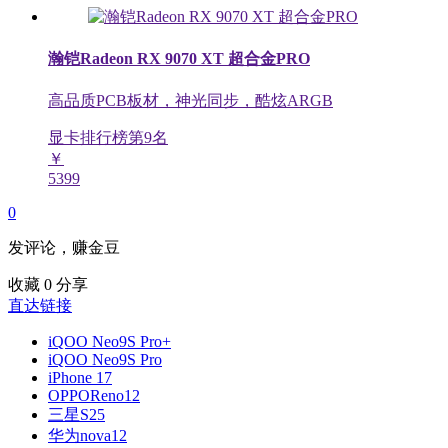
瀚铠Radeon RX 9070 XT 超合金PRO
高品质PCB板材，神光同步，酷炫ARGB
显卡排行榜第
9
名
￥
5399
0
发评论，赚金豆
收藏
0
分享
直达链接
iQOO Neo9S Pro+
iQOO Neo9S Pro
iPhone 17
OPPOReno12
三星S25
华为nova12