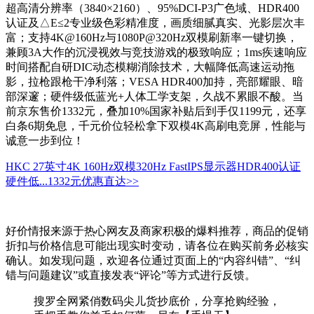
超高清分辨率（3840×2160）、95%DCI-P3广色域、HDR400
认证及△E≤2专业级色彩精准度，画质细腻真实、光影层次丰
富；支持4K@160Hz与1080P@320Hz双模刷新率一键切换，
兼顾3A大作的沉浸视效与竞技游戏的极致响应；1ms疾速响应
时间搭配自研DIC动态模糊消除技术，大幅降低高速运动拖
影，拉枪跟枪干净利落；VESA HDR400加持，亮部耀眼、暗
部深邃；硬件级低蓝光+人体工学支架，久战不累眼不酸。当
前京东售价1332元，叠加10%国家补贴后到手仅1199元，还享
白条6期免息，千元价位轻松拿下双模4K高刷电竞屏，性能与
诚意一步到位！
HKC 27英寸4K 160Hz双模320Hz FastIPS显示器HDR400认证
硬件低...
1332元
优惠直达>>
好价情报来源于热心网友及商家积极的爆料推荐，商品的促销
折扣与价格信息可能出现实时变动，请各位在购买前务必核实
确认。如发现问题，欢迎各位通过页面上的“内容纠错”、“纠
错与问题建议”或直接发表“评论”等方式进行反馈。
搜罗全网紧俏数码尖儿货抄底价，分享抢购经验，