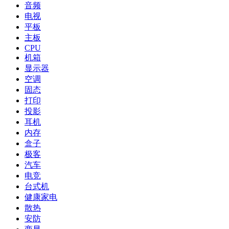
音频
电视
平板
主板
CPU
机箱
显示器
空调
固态
打印
投影
耳机
内存
盒子
极客
汽车
电竞
台式机
健康家电
散热
安防