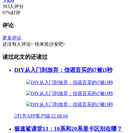
￥
839
393人评分
97%好评
评论
更多评论
还没有人评论~
快来
抢沙发
吧~
读过此文的还读过
DIY从入门到放弃：信谣言买的i7被i3秒

打开APP客户端
22
08.04
极速鲨课堂13：10系和20系显卡区别在哪？