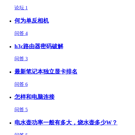
论坛
1
何为单反相机
问答
4
h3c路由器密码破解
问答
3
最新笔记本独立显卡排名
问答
6
怎样和电脑连接
问答
5
电水壶功率一般有多大，烧水壶多少W？