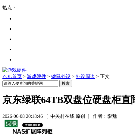
热点：
ZOL首页
>
游戏硬件
>
键鼠外设
>
外设周边
> 正文
京东绿联64TB双盘位硬盘柜直降
2026-06-08 20:18:46
[ 中关村在线 原创 ]
作者：影魅