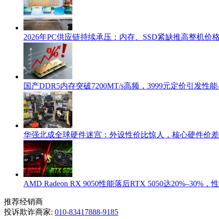
2026年PC供应链持续承压：内存、SSD紧缺推高整机价格
国产DDR5内存突破7200MT/s高频，3999元定价引发
华强北成全球硬件迷宫：外设性价比惊人，核心硬件价差
AMD Radeon RX 9050性能落后RTX 5050达20%–30
推荐经销商
投诉欺诈商家:
010-83417888-9185