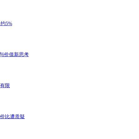
约5%
性能与价值新思考
有限
%，性价比遭质疑