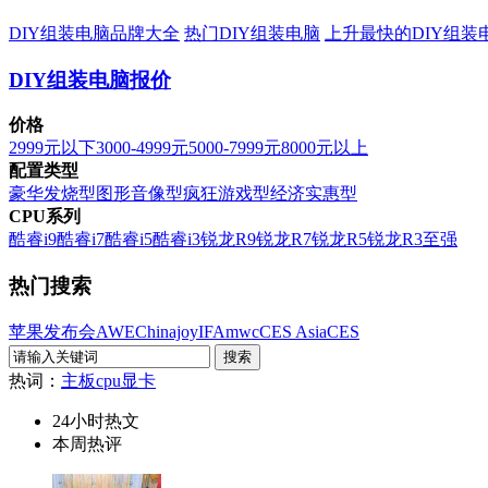
DIY组装电脑品牌大全
热门DIY组装电脑
上升最快的DIY组装
DIY组装电脑报价
价格
2999元以下
3000-4999元
5000-7999元
8000元以上
配置类型
豪华发烧型
图形音像型
疯狂游戏型
经济实惠型
CPU系列
酷睿i9
酷睿i7
酷睿i5
酷睿i3
锐龙R9
锐龙R7
锐龙R5
锐龙R3
至强
热门搜索
苹果发布会
AWE
Chinajoy
IFA
mwc
CES Asia
CES
热词：
主板
cpu
显卡
24小时热文
本周热评