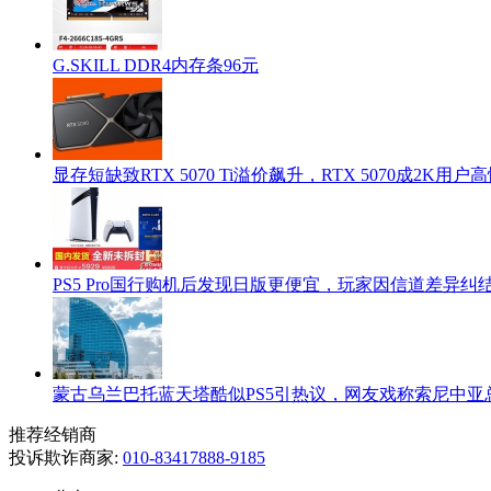
G.SKILL DDR4内存条96元
显存短缺致RTX 5070 Ti溢价飙升，RTX 5070成2K用
PS5 Pro国行购机后发现日版更便宜，玩家因信道差异纠
蒙古乌兰巴托蓝天塔酷似PS5引热议，网友戏称索尼中亚
推荐经销商
投诉欺诈商家:
010-83417888-9185