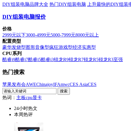
DIY组装电脑品牌大全
热门DIY组装电脑
上升最快的DIY组装
DIY组装电脑报价
价格
2999元以下
3000-4999元
5000-7999元
8000元以上
配置类型
豪华发烧型
图形音像型
疯狂游戏型
经济实惠型
CPU系列
酷睿i9
酷睿i7
酷睿i5
酷睿i3
锐龙R9
锐龙R7
锐龙R5
锐龙R3
至强
热门搜索
苹果发布会
AWE
Chinajoy
IFA
mwc
CES Asia
CES
热词：
主板
cpu
显卡
24小时热文
本周热评