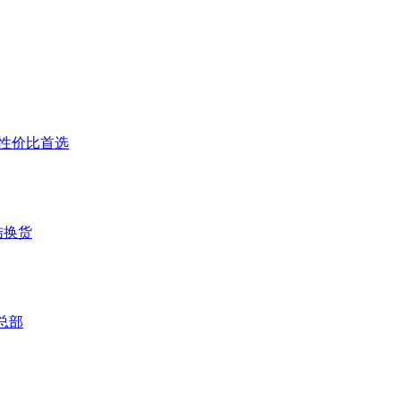
户高性价比首选
结换货
总部