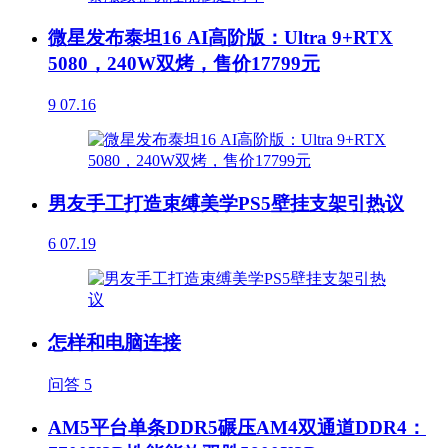
微星发布泰坦16 AI高阶版：Ultra 9+RTX
5080，240W双烤，售价17799元
9
07.16
男友手工打造束缚美学PS5壁挂支架引热议
6
07.19
怎样和电脑连接
问答
5
AM5平台单条DDR5碾压AM4双通道DDR4：