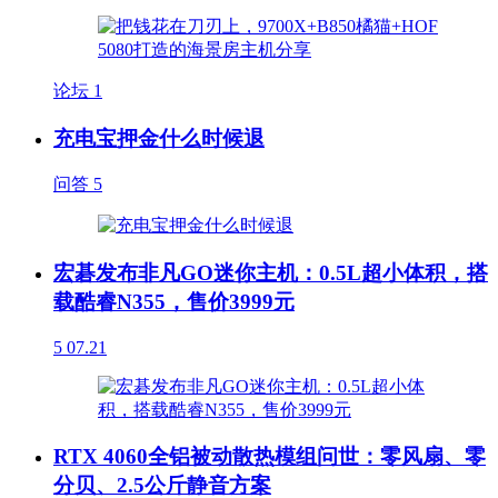
论坛
1
充电宝押金什么时候退
问答
5
宏碁发布非凡GO迷你主机：0.5L超小体积，搭
载酷睿N355，售价3999元
5
07.21
RTX 4060全铝被动散热模组问世：零风扇、零
分贝、2.5公斤静音方案