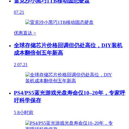
雷克沙小黑巧1TB移动固态硬盘
07.21
优惠直达 >
全球存储芯片价格回调但仍处高位，DIY装机
成本翻倍创五年新高
2
07.21
PS4/PS5蓝光游戏光盘寿命仅10–20年，专家呼
吁科学保存
5
8小时前