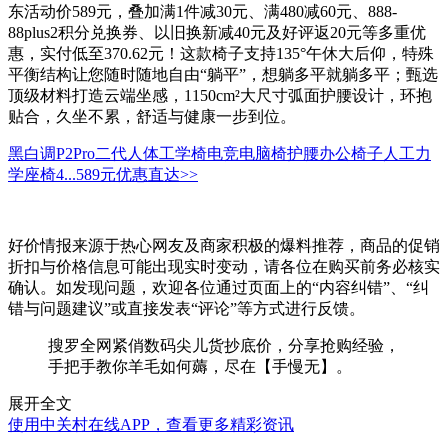
东活动价589元，叠加满1件减30元、满480减60元、888-
88plus2积分兑换券、以旧换新减40元及好评返20元等多重优
惠，实付低至370.62元！这款椅子支持135°午休大后仰，特殊
平衡结构让您随时随地自由“躺平”，想躺多平就躺多平；甄选
顶级材料打造云端坐感，1150cm²大尺寸弧面护腰设计，环抱
贴合，久坐不累，舒适与健康一步到位。
黑白调P2Pro二代人体工学椅电竞电脑椅护腰办公椅子人工力
学座椅4...
589元
优惠直达>>
好价情报来源于热心网友及商家积极的爆料推荐，商品的促销
折扣与价格信息可能出现实时变动，请各位在购买前务必核实
确认。如发现问题，欢迎各位通过页面上的“内容纠错”、“纠
错与问题建议”或直接发表“评论”等方式进行反馈。
搜罗全网紧俏数码尖儿货抄底价，分享抢购经验，
手把手教你羊毛如何薅，尽在【手慢无】。
展开全文
使用中关村在线APP，查看更多精彩资讯