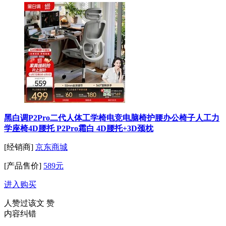
黑白调P2Pro二代人体工学椅电竞电脑椅护腰办公椅子人工力
学座椅4D腰托 P2Pro霜白 4D腰托+3D颈枕
[经销商]
京东商城
[产品售价]
589元
进入购买
人赞过该文
赞
内容纠错