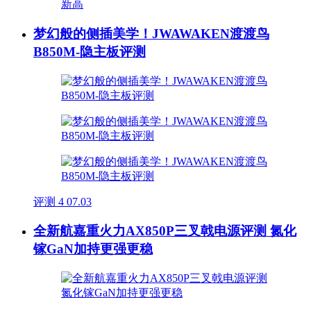
梦幻般的侧插美学！JWAWAKEN渡渡鸟
B850M-隐主板评测
评测
4
07.03
全新航嘉重火力AX850P三叉戟电源评测 氮化
镓GaN加持更强更稳