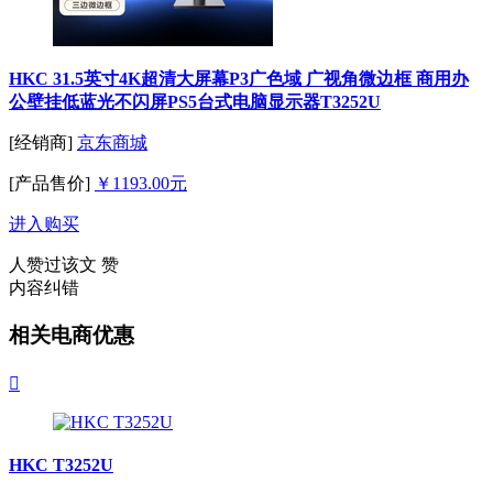
HKC 31.5英寸4K超清大屏幕P3广色域 广视角微边框 商用办
公壁挂低蓝光不闪屏PS5台式电脑显示器T3252U
[经销商]
京东商城
[产品售价]
￥1193.00元
进入购买
人赞过该文
赞
内容纠错
相关电商优惠

HKC T3252U