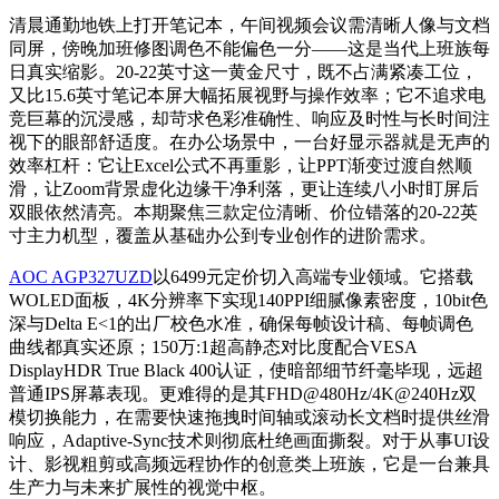
清晨通勤地铁上打开笔记本，午间视频会议需清晰人像与文档
同屏，傍晚加班修图调色不能偏色一分——这是当代上班族每
日真实缩影。20-22英寸这一黄金尺寸，既不占满紧凑工位，
又比15.6英寸笔记本屏大幅拓展视野与操作效率；它不追求电
竞巨幕的沉浸感，却苛求色彩准确性、响应及时性与长时间注
视下的眼部舒适度。在办公场景中，一台好显示器就是无声的
效率杠杆：它让Excel公式不再重影，让PPT渐变过渡自然顺
滑，让Zoom背景虚化边缘干净利落，更让连续八小时盯屏后
双眼依然清亮。本期聚焦三款定位清晰、价位错落的20-22英
寸主力机型，覆盖从基础办公到专业创作的进阶需求。
AOC AGP327UZD
以6499元定价切入高端专业领域。它搭载
WOLED面板，4K分辨率下实现140PPI细腻像素密度，10bit色
深与Delta E<1的出厂校色水准，确保每帧设计稿、每帧调色
曲线都真实还原；150万:1超高静态对比度配合VESA
DisplayHDR True Black 400认证，使暗部细节纤毫毕现，远超
普通IPS屏幕表现。更难得的是其FHD@480Hz/4K@240Hz双
模切换能力，在需要快速拖拽时间轴或滚动长文档时提供丝滑
响应，Adaptive-Sync技术则彻底杜绝画面撕裂。对于从事UI设
计、影视粗剪或高频远程协作的创意类上班族，它是一台兼具
生产力与未来扩展性的视觉中枢。