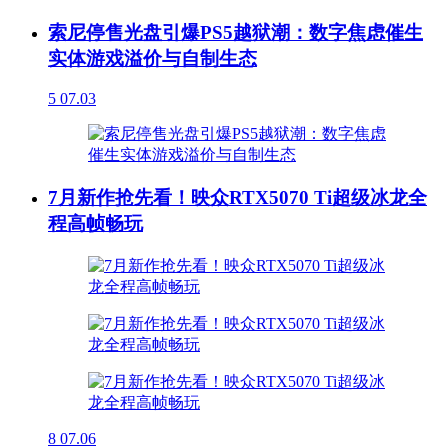
索尼停售光盘引爆PS5越狱潮：数字焦虑催生
实体游戏溢价与自制生态
5
07.03
7月新作抢先看！映众RTX5070 Ti超级冰龙全
程高帧畅玩
8
07.06