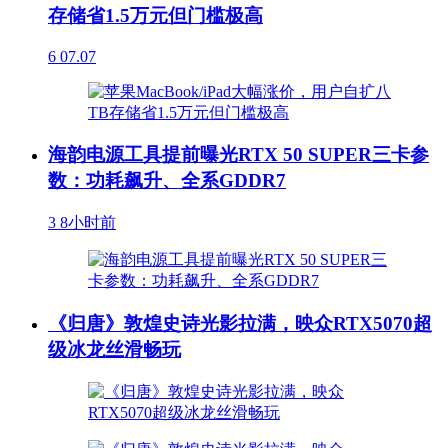
存储省1.5万元但门槛极高
6
07.07
海韵电源工具提前曝光RTX 50 SUPER三卡参
数：功耗飙升、全系GDDR7
3
8小时前
《归唐》敦煌史诗光影拉满，映众RTX5070超
级冰龙丝滑畅玩