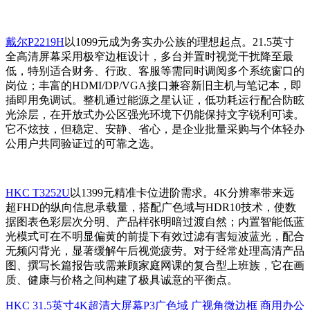
戴尔P2219H
以1099元成为务实办公族的理想起点。21.5英寸
全高清屏幕采用极窄边框设计，多台并置时视觉干扰降至最
低，特别适合财务、行政、客服等需同时调阅多个系统窗口的
岗位；丰富的HDMI/DP/VGA接口兼容新旧主机与笔记本，即
插即用免调试。整机通过能源之星认证，低功耗运行配合防眩
光涂层，在开放式办公区强光环境下仍能保持文字锐利可读。
它不炫技，但稳定、安静、省心，是企业批量采购与个体轻办
公用户共同验证过的可靠之选。
HKC T3252U
以1399元精准卡位进阶需求。4K分辨率带来远
超FHD的纵向信息承载量，搭配广色域与HDR10技术，使数
据图表色彩层次分明、产品样张明暗过渡自然；内置智能低蓝
光模式可在不明显偏黄的前提下有效过滤有害短波蓝光，配合
无频闪背光，显著缓解午后视觉疲劳。对于经常处理高清产品
图、撰写长篇报告或需兼顾家庭网课的复合型上班族，它在画
质、健康与价格之间构建了极具诚意的平衡点。
HKC 31.5英寸4K超清大屏幕P3广色域 广视角微边框 商用办公