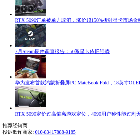
RTX 5090订单被单方取消，涨价超150%折射显卡市场
7月Steam硬件调查报告：50系显卡依旧强势
华为发布首款鸿蒙折叠屏PC MateBook Fold，18英寸OLED+
RTX 5090定价过高偏离游戏定位，4090用户称性能过
推荐经销商
投诉欺诈商家:
010-83417888-9185