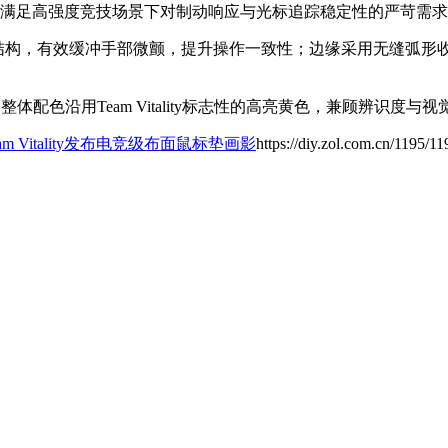
研发，专为满足高强度竞技场景下对制动响应与光标追踪稳定性的严苛需
棉结构，有效缓冲手部微颤，提升操作一致性；边缘采用无缝弧形
体配色沿用Team Vitality标志性的高亮黄色，兼顾辨识度与
m Vitality发布电竞级布面鼠标垫画影
https://diy.zol.com.cn/1195/1