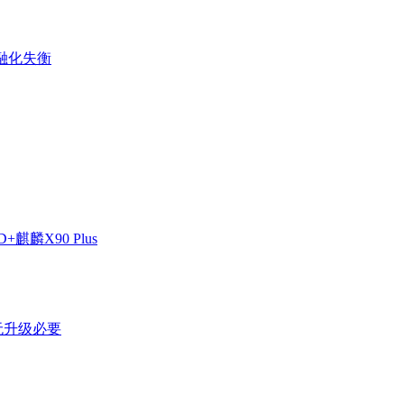
金融化失衡
麒麟X90 Plus
剩无升级必要