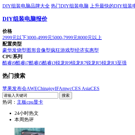
DIY组装电脑品牌大全
热门DIY组装电脑
上升最快的DIY组装
DIY组装电脑报价
价格
2999元以下
3000-4999元
5000-7999元
8000元以上
配置类型
豪华发烧型
图形音像型
疯狂游戏型
经济实惠型
CPU系列
酷睿i9
酷睿i7
酷睿i5
酷睿i3
锐龙R9
锐龙R7
锐龙R5
锐龙R3
至强
热门搜索
苹果发布会
AWE
Chinajoy
IFA
mwc
CES Asia
CES
热词：
主板
cpu
显卡
24小时热文
本周热评