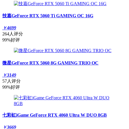
技嘉GeForce RTX 5060 Ti GAMING OC 16G
￥
4699
264人评分
99%好评
微星GeForce RTX 5060 8G GAMING TRIO OC
￥
3149
57人评分
99%好评
七彩虹iGame GeForce RTX 4060 Ultra W DUO 8GB
￥
3669