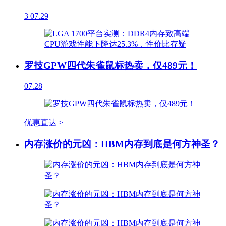
3
07.29
罗技GPW四代朱雀鼠标热卖，仅489元！
07.28
优惠直达 >
内存涨价的元凶：HBM内存到底是何方神圣？