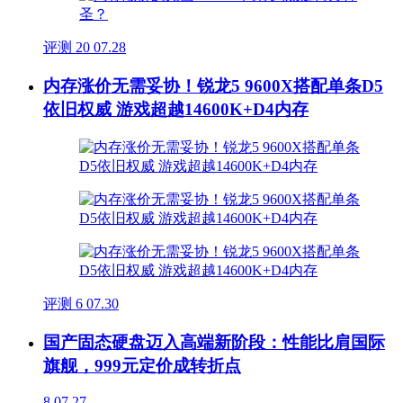
评测
20
07.28
内存涨价无需妥协！锐龙5 9600X搭配单条D5
依旧权威 游戏超越14600K+D4内存
评测
6
07.30
国产固态硬盘迈入高端新阶段：性能比肩国际
旗舰，999元定价成转折点
8
07.27