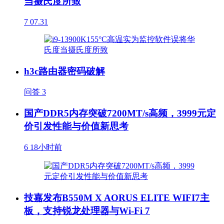
当摄氏度所致
7
07.31
h3c路由器密码破解
问答
3
国产DDR5内存突破7200MT/s高频，3999元定
价引发性能与价值新思考
6
18小时前
技嘉发布B550M X AORUS ELITE WIFI7主
板，支持锐龙处理器与Wi-Fi 7