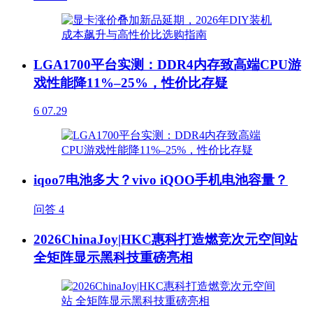
LGA1700平台实测：DDR4内存致高端CPU游
戏性能降11%–25%，性价比存疑
6
07.29
iqoo7电池多大？vivo iQOO手机电池容量？
问答
4
2026ChinaJoy|HKC惠科打造燃竞次元空间站
全矩阵显示黑科技重磅亮相