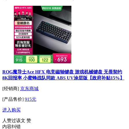
ROG魔导士Ace HFX 电竞磁轴键盘 游戏机械键盘 无畏契约
8K回报率 小蜜蜂战队同款 ABS UV涂层版【政府补贴15%】
[经销商]
京东商城
[产品售价]
915元
进入购买
人赞过该文
赞
内容纠错