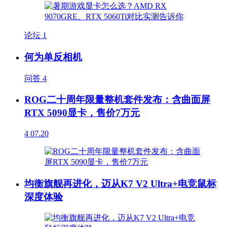
论坛
1
何为单反相机
问答
4
ROG二十周年限量整机套件发布：含曲面屏
RTX 5090显卡，售价7万元
4
07.20
均衡旗舰再进化，迈从K7 V2 Ultra+电竞鼠标
深度体验