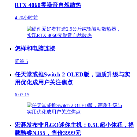
RTX 4060零噪音自然散热
4
20小时前
怎样和电脑连接
问答
5
任天堂或推Switch 2 OLED版，画质升级与实
用优化成用户关注焦点
6
07.15
宏碁发布非凡GO迷你主机：0.5L超小体积，搭
载酷睿N355，售价3999元