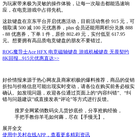
为玩家带来极为灵敏的操作体验，让每一次敲击都能迅速响
应，在电竞游戏中占得先机。
这款键盘在京东平台开启优惠活动，目前活动售价 915 元，可
领取满 500 减 100 元优惠券，plus 会员还能用两积分兑换 888
- 88 优惠券，下单 1 件，原价 802.49 元，实付低至 617.95
元。想要拥有高品质电竞键盘的朋友不要错过。
ROG魔导士Ace HFX 电竞磁轴键盘 游戏机械键盘 无畏契约
8K回报...
915元
优惠直达>>
好价情报来源于热心网友及商家积极的爆料推荐，商品的促销
折扣与价格信息可能出现实时变动，请各位在购买前务必核实
确认。如发现问题，欢迎各位通过页面上的“内容纠错”、“纠
错与问题建议”或直接发表“评论”等方式进行反馈。
搜罗全网紧俏数码尖儿货抄底价，分享抢购经验，
手把手教你羊毛如何薅，尽在【手慢无】。
展开全文
使用中关村在线APP，查看更多精彩资讯