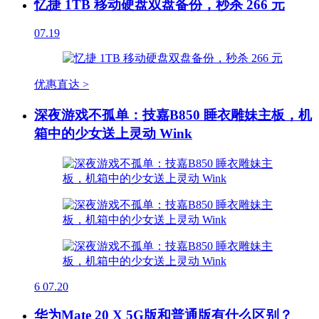
忆捷 1TB 移动硬盘双盘备份，秒杀 266 元
07.19
优惠直达 >
深夜游戏不孤单：技嘉B850 睡衣雕妹主板，机
箱中的少女送上灵动 Wink
6
07.20
华为Mate 20 X 5G版和普通版有什么区别？