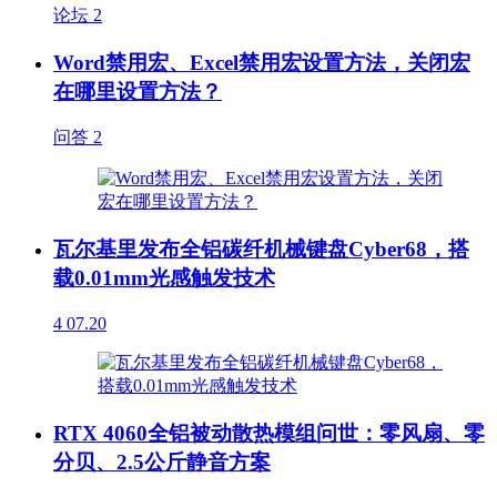
论坛
2
Word禁用宏、Excel禁用宏设置方法，关闭宏
在哪里设置方法？
问答
2
瓦尔基里发布全铝碳纤机械键盘Cyber68，搭
载0.01mm光感触发技术
4
07.20
RTX 4060全铝被动散热模组问世：零风扇、零
分贝、2.5公斤静音方案