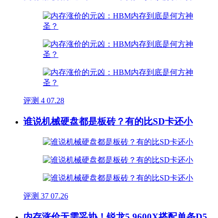
评测
4
07.28
谁说机械硬盘都是板砖？有的比SD卡还小
评测
37
07.26
内存涨价无需妥协！锐龙5 9600X搭配单条D5