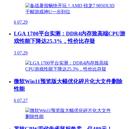
6
07.29
LGA 1700平台实测：DDR4内存致高端CPU游
戏性能下降达25.3%，性价比存疑
3
07.29
微软Win11预览版大幅优化碎片化大文件删除
性能
6
07.27
罗技GPW四代朱雀鼠标热卖，仅489元！