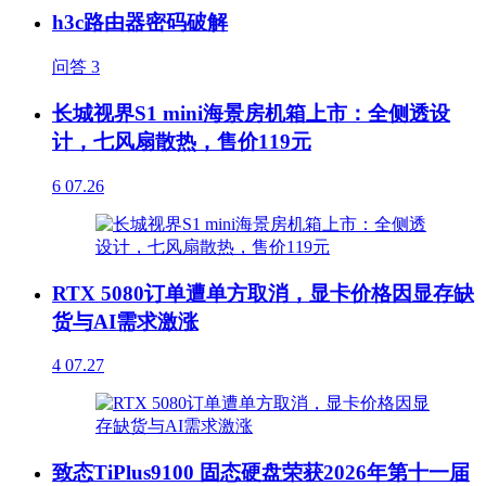
h3c路由器密码破解
问答
3
长城视界S1 mini海景房机箱上市：全侧透设
计，七风扇散热，售价119元
6
07.26
RTX 5080订单遭单方取消，显卡价格因显存缺
货与AI需求激涨
4
07.27
致态TiPlus9100 固态硬盘荣获2026年第十一届