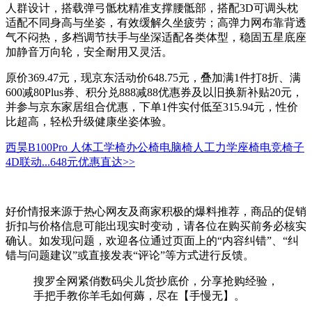
人群设计，搭载弹弓骶枕精准支撑腰骶部，搭配3D可调头枕
适配不同身高与坐姿，有效缓解久坐疲劳；高弹力网布靠背透
气不闷热，多档调节扶手与坐深适配各类体型，稳固五星底座
加静音万向轮，安全耐用又灵活。
原价369.47元，现京东活动价648.75元，叠加满1件打8折、满
600减80Plus券、积分兑888减88优惠券及以旧换新补贴20元，
并参与京东家居组合优惠，下单1件实付低至315.94元，性价
比超高，轻松升级健康坐姿体验。
西昊B100Pro 人体工学椅办公椅电脑椅人工力学座椅电竞椅子
4D联动...
648元
优惠直达>>
好价情报来源于热心网友及商家积极的爆料推荐，商品的促销
折扣与价格信息可能出现实时变动，请各位在购买前务必核实
确认。如发现问题，欢迎各位通过页面上的“内容纠错”、“纠
错与问题建议”或直接发表“评论”等方式进行反馈。
搜罗全网紧俏数码尖儿货抄底价，分享抢购经验，
手把手教你羊毛如何薅，尽在【手慢无】。