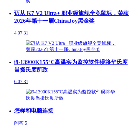
迈从 K7 V2 Ultra+ 职业级旗舰全竞鼠标，荣获
2026年第十一届ChinaJoy黑金奖
4
07.31
i9-13900K155°C高温实为监控软件误将华氏度
当摄氏度所致
6
07.31
怎样和电脑连接
问答
5