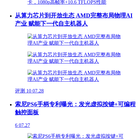
从算力芯片到开放生态 AMD完整布局物理AI
产业 赋能下一代自主机器人
评测
10
07.28
索尼PS6手柄专利曝光：发光虚拟按键+可编程
触控面板
6
07.27