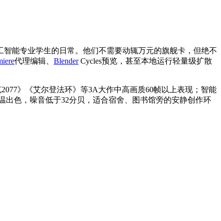
工智能专业学生的日常。他们不需要动辄万元的旗舰卡，但绝不
miere
代理编辑、
Blender
Cycles预览，甚至本地运行轻量级扩散
赛博朋克2077》《艾尔登法环》等3A大作中高画质60帧以上表现；智能
控温出色，噪音低于32分贝，适合宿舍、图书馆旁的安静创作环