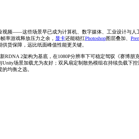
业视频——这些场景早已成为计算机、数字媒体、工业设计与人
P高帧率游戏释放压力之余，
显卡
还能稳扛
Photoshop
图层叠加、
Pre
期供货保障，远比纸面峰值性能更关键。
99元。它以全新RDNA 2架构为基底，在1080P分辨率下可稳定驾驭《
与Unity场景加载尤为友好；双风扇定制散热模组在持续负载下
度的均衡之选。