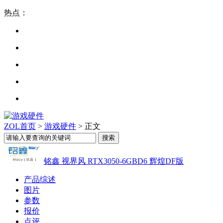
热点：
ZOL首页
>
游戏硬件
> 正文
铭鑫 视界风 RTX3050-6GBD6 辉煌DF版
产品综述
图片
参数
报价
点评