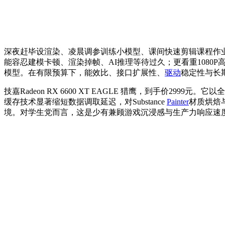
深夜赶毕设渲染、凌晨调参训练小模型、课间快速剪辑课程作
能容忍建模卡顿、渲染掉帧、AI推理等待过久；更看重1080
模型。在有限预算下，能效比、接口扩展性、
驱动
稳定性与长
技嘉Radeon RX 6600 XT EAGLE 猎鹰，到手价29
缓存技术显著缩短数据调取延迟，对Substance
Painter
材质烘焙
境。对学生党而言，这是少有兼顾游戏沉浸感与生产力响应速