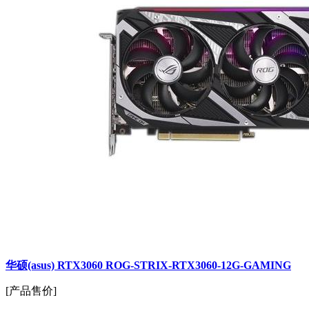
华硕(asus) RTX3060 ROG-STRIX-RTX3060-12G-GAMING
[产品售价]