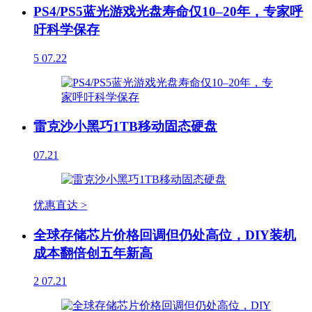
PS4/PS5蓝光游戏光盘寿命仅10–20年，专家呼
吁科学保存
5
07.22
雷克沙小黑巧1TB移动固态硬盘
07.21
优惠直达 >
全球存储芯片价格回调但仍处高位，DIY装机
成本翻倍创五年新高
2
07.21