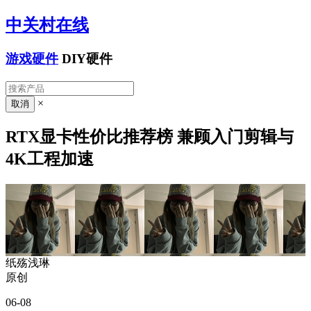
中关村在线
游戏硬件
DIY硬件
×
RTX显卡性价比推荐榜 兼顾入门剪辑与
4K工程加速
纸殇浅琳
原创
06-08