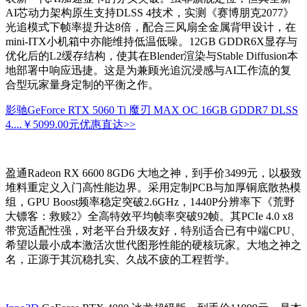
AI芯动力架构原生支持DLSS 4技术，实测《赛博朋克2077》
光追模式下帧率提升达8倍，配合三风扇全金属背甲设计，在
mini-ITX小机箱中亦能维持低温低噪。12GB GDDR6X显存与
优化后的L2缓存结构，使其在Blender渲染与Stable Diffusion本
地部署中响应迅捷。这是为兼顾光追沉浸感与AI工作流的复
合型玩家量身定制的平衡之作。
影驰GeForce RTX 5060 Ti 魔刃 MAX OC 16GB GDDR7 DLSS
4....
￥5099.00元
优惠直达>>
盈通Radeon RX 6600 8GD6 大地之神，到手价3499元，以极致
堆料重定义入门高性能边界。采用定制PCB与加厚铜底散热模
组，GPU Boost频率稳定突破2.6GHz，1440P分辨率下《荒野
大镖客：救赎2》全高特效平均帧率突破92帧。其PCIe 4.0 x8
带宽适配性强，对老平台升级友好，特别适合已有中端CPU、
希望以最小成本激活次世代图形性能的硬核玩家。大地之神之
名，正源于其沉稳扎实、久战不疲的工程哲学。