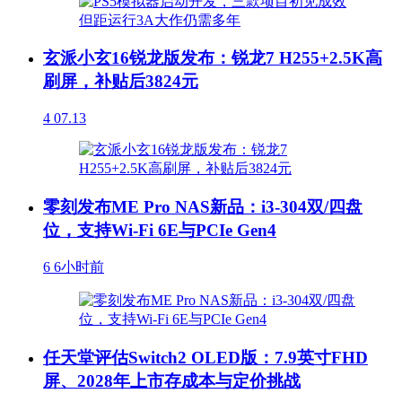
玄派小玄16锐龙版发布：锐龙7 H255+2.5K高
刷屏，补贴后3824元
4
07.13
零刻发布ME Pro NAS新品：i3-304双/四盘
位，支持Wi-Fi 6E与PCIe Gen4
6
6小时前
任天堂评估Switch2 OLED版：7.9英寸FHD
屏、2028年上市存成本与定价挑战