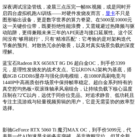
深夜调试渲染管线，凌晨三点压完一帧8K视频，或是同时开
启四台虚拟机跑AI训练——对硬件发烧友而言，
显卡
不只是
图形输出设备，更是数字世界的算力脊梁。在5000至10000元
这一关键价位带，既要拒绝性能浪费，又需规避过热降频与驱
动陷阱，更得兼顾未来三年的API演进与接口延展性。这个区
间没有‘够用就行’，只有‘精准匹配’：它考验的是对架构迭代
节奏的预判、对散热冗余的敬畏，以及对真实场景负载的深度
理解。
蓝宝石Radeon RX 6650XT 8G D6 超白金OC，到手价3399
元，是理性发烧友的战术支点。它以RDNA2架构为基底，搭
载8GB GDDR6显存与强化供电模组，在1080P高刷电竞与
1440P中高画质创作场景中保持帧率稳定。超白金系列特有的
真空腔均热板+双滚珠轴承风扇组合，让持续负载下核心温度
压制在72℃以内，远优于同价位竞品。对追求静音、低功耗且
专注主流游戏与轻量视频剪辑的用户，它是无需妥协的效率型
选择。
影驰GeForce RTX 5060 Ti 魔刃MAX OC，到手价5099元，代
表新一代AI加速显卡的务实突破。虽非旗舰定位，但其全新