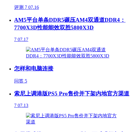
评测
7
07.16
AM5平台单条DDR5碾压AM4双通道DDR4：
7700X3D性能能效双胜5800X3D
7
07.17
怎样和电脑连接
问答
5
索尼上调港版PS5 Pro售价并下架内地官方渠道
7
07.13