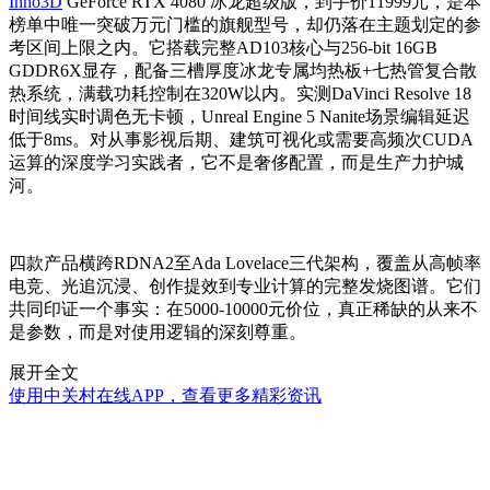
Inno3D
GeForce RTX 4080 冰龙超级版，到手价11999元，是本
榜单中唯一突破万元门槛的旗舰型号，却仍落在主题划定的参
考区间上限之内。它搭载完整AD103核心与256-bit 16GB
GDDR6X显存，配备三槽厚度冰龙专属均热板+七热管复合散
热系统，满载功耗控制在320W以内。实测DaVinci Resolve 18
时间线实时调色无卡顿，Unreal Engine 5 Nanite场景编辑延迟
低于8ms。对从事影视后期、建筑可视化或需要高频次CUDA
运算的深度学习实践者，它不是奢侈配置，而是生产力护城
河。
四款产品横跨RDNA2至Ada Lovelace三代架构，覆盖从高帧率
电竞、光追沉浸、创作提效到专业计算的完整发烧图谱。它们
共同印证一个事实：在5000-10000元价位，真正稀缺的从来不
是参数，而是对使用逻辑的深刻尊重。
展开全文
使用中关村在线APP，查看更多精彩资讯