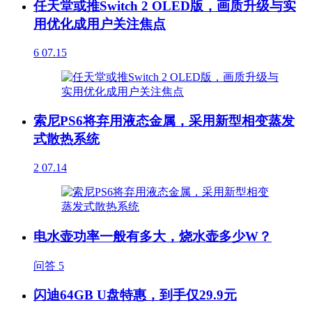
任天堂或推Switch 2 OLED版，画质升级与实
用优化成用户关注焦点
6
07.15
索尼PS6将弃用液态金属，采用新型相变蒸发
式散热系统
2
07.14
电水壶功率一般有多大，烧水壶多少W？
问答
5
闪迪64GB U盘特惠，到手仅29.9元