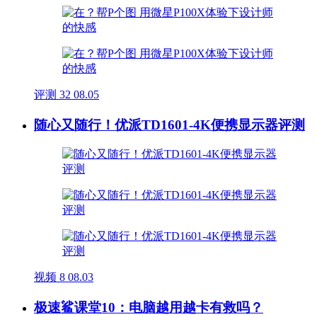
评测
32
08.05
随心又随行！优派TD1601-4K便携显示器评测
视频
8
08.03
极速鲨课堂10：电脑越用越卡有救吗？